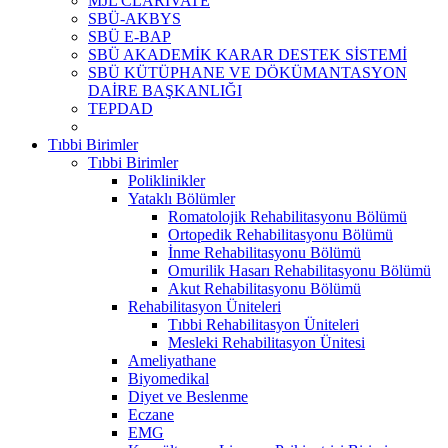
MJL CLARİVATE
SBÜ-AKBYS
SBÜ E-BAP
SBÜ AKADEMİK KARAR DESTEK SİSTEMİ
SBÜ KÜTÜPHANE VE DÖKÜMANTASYON
DAİRE BAŞKANLIĞI
TEPDAD
Tıbbi Birimler
Tıbbi Birimler
Poliklinikler
Yataklı Bölümler
Romatolojik Rehabilitasyonu Bölümü
Ortopedik Rehabilitasyonu Bölümü
İnme Rehabilitasyonu Bölümü
Omurilik Hasarı Rehabilitasyonu Bölümü
Akut Rehabilitasyonu Bölümü
Rehabilitasyon Üniteleri
Tıbbi Rehabilitasyon Üniteleri
Mesleki Rehabilitasyon Ünitesi
Ameliyathane
Biyomedikal
Diyet ve Beslenme
Eczane
EMG