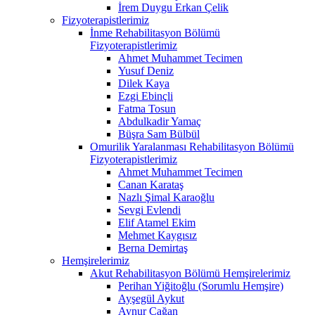
İrem Duygu Erkan Çelik
Fizyoterapistlerimiz
İnme Rehabilitasyon Bölümü
Fizyoterapistlerimiz
Ahmet Muhammet Tecimen
Yusuf Deniz
Dilek Kaya
Ezgi Ebinçli
Fatma Tosun
Abdulkadir Yamaç
Büşra Sam Bülbül
Omurilik Yaralanması Rehabilitasyon Bölümü
Fizyoterapistlerimiz
Ahmet Muhammet Tecimen
Canan Karataş
Nazlı Şimal Karaoğlu
Sevgi Evlendi
Elif Atamel Ekim
Mehmet Kaygısız
Berna Demirtaş
Hemşirelerimiz
Akut Rehabilitasyon Bölümü Hemşirelerimiz
Perihan Yiğitoğlu (Sorumlu Hemşire)
Ayşegül Aykut
Aynur Çağan