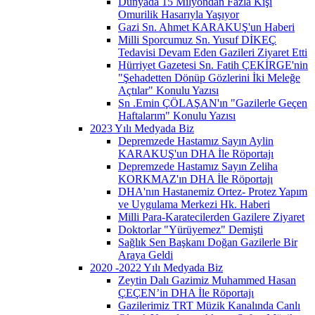
Dünyada 15 Milyondan Fazla Kişi
Omurilik Hasarıyla Yaşıyor
Gazi Sn. Ahmet KARAKUŞ'un Haberi
Milli Sporcumuz Sn. Yusuf DİKEÇ
Tedavisi Devam Eden Gazileri Ziyaret Etti
Hürriyet Gazetesi Sn. Fatih ÇEKİRGE'nin
"Şehadetten Dönüp Gözlerini İki Meleğe
Açtılar" Konulu Yazısı
Sn .Emin ÇÖLAŞAN'ın "Gazilerle Geçen
Haftalarım" Konulu Yazısı
2023 Yılı Medyada Biz
Depremzede Hastamız Sayın Aylin
KARAKUŞ'un DHA İle Röportajı
Depremzede Hastamız Sayın Zeliha
KORKMAZ'ın DHA İle Röportajı
DHA'nın Hastanemiz Ortez- Protez Yapım
ve Uygulama Merkezi Hk. Haberi
Milli Para-Karatecilerden Gazilere Ziyaret
Doktorlar "Yürüyemez" Demişti
Sağlık Sen Başkanı Doğan Gazilerle Bir
Araya Geldi
2020 -2022 Yılı Medyada Biz
Zeytin Dalı Gazimiz Muhammed Hasan
ÇEÇEN’in DHA İle Röportajı
Gazilerimiz TRT Müzik Kanalında Canlı