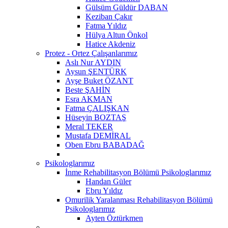
Gülsüm Güldür DABAN
Keziban Çakır
Fatma Yıldız
Hülya Altun Önkol
Hatice Akdeniz
Protez - Ortez Çalışanlarımız
Aslı Nur AYDIN
Aysun ŞENTÜRK
Ayşe Buket ÖZANT
Beste ŞAHİN
Esra AKMAN
Fatma ÇALIŞKAN
Hüseyin BOZTAŞ
Meral TEKER
Mustafa DEMİRAL
Oben Ebru BABADAĞ
Psikologlarımız
İnme Rehabilitasyon Bölümü Psikologlarımız
Handan Güler
Ebru Yıldız
Omurilik Yaralanması Rehabilitasyon Bölümü
Psikologlarımız
Ayten Öztürkmen