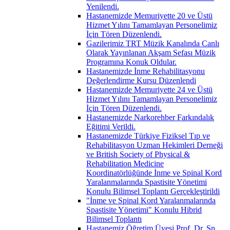
Yenilendi.
Hastanemizde Memuriyette 20 ve Üstü
Hizmet Yılını Tamamlayan Personelimiz
İçin Tören Düzenlendi.
Gazilerimiz TRT Müzik Kanalında Canlı
Olarak Yayınlanan Akşam Sefası Müzik
Programına Konuk Oldular.
Hastanemizde İnme Rehabilitasyonu
Değerlendirme Kursu Düzenlendi
Hastanemizde Memuriyette 24 ve Üstü
Hizmet Yılını Tamamlayan Personelimiz
İçin Tören Düzenlendi.
Hastanemizde Narkorehber Farkındalık
Eğitimi Verildi.
Hastanemizde Türkiye Fiziksel Tıp ve
Rehabilitasyon Uzman Hekimleri Derneği
ve British Society of Physical &
Rehabilitation Medicine
Koordinatörlüğünde İnme ve Spinal Kord
Yaralanmalarında Spastisite Yönetimi
Konulu Bilimsel Toplantı Gerçekleştirildi
"İnme ve Spinal Kord Yaralanmalarında
Spastisite Yönetimi" Konulu Hibrid
Bilimsel Toplantı
Hastanemiz Öğretim Üyesi Prof. Dr. Sn.