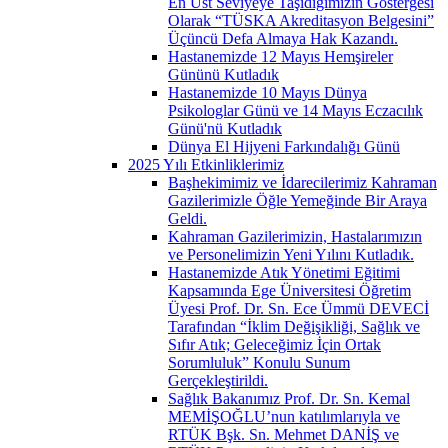
En Üst Seviyeye Taşıdığımızın Göstergesi
Olarak “TÜSKA Akreditasyon Belgesini”
Üçüncü Defa Almaya Hak Kazandı.
Hastanemizde 12 Mayıs Hemşireler
Gününü Kutladık
Hastanemizde 10 Mayıs Dünya
Psikologlar Günü ve 14 Mayıs Eczacılık
Günü'nü Kutladık
Dünya El Hijyeni Farkındalığı Günü
2025 Yılı Etkinliklerimiz
Başhekimimiz ve İdarecilerimiz Kahraman
Gazilerimizle Öğle Yemeğinde Bir Araya
Geldi.
Kahraman Gazilerimizin, Hastalarımızın
ve Personelimizin Yeni Yılını Kutladık.
Hastanemizde Atık Yönetimi Eğitimi
Kapsamında Ege Üniversitesi Öğretim
Üyesi Prof. Dr. Sn. Ece Ümmü DEVECİ
Tarafından “İklim Değişikliği, Sağlık ve
Sıfır Atık; Geleceğimiz İçin Ortak
Sorumluluk” Konulu Sunum
Gerçekleştirildi.
Sağlık Bakanımız Prof. Dr. Sn. Kemal
MEMİŞOĞLU’nun katılımlarıyla ve
RTÜK Bşk. Sn. Mehmet DANİŞ ve