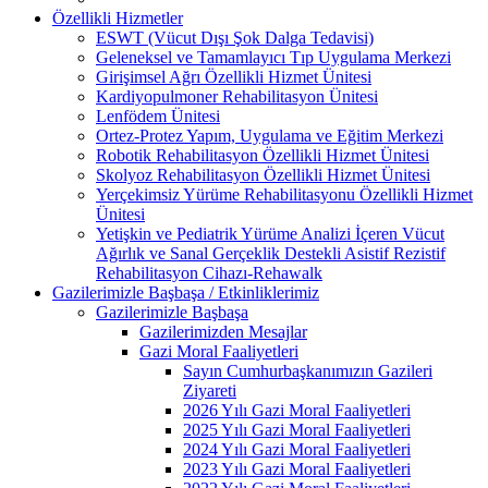
Özellikli Hizmetler
ESWT (Vücut Dışı Şok Dalga Tedavisi)
Geleneksel ve Tamamlayıcı Tıp Uygulama Merkezi
Girişimsel Ağrı Özellikli Hizmet Ünitesi
Kardiyopulmoner Rehabilitasyon Ünitesi
Lenfödem Ünitesi
Ortez-Protez Yapım, Uygulama ve Eğitim Merkezi
Robotik Rehabilitasyon Özellikli Hizmet Ünitesi
Skolyoz Rehabilitasyon Özellikli Hizmet Ünitesi
Yerçekimsiz Yürüme Rehabilitasyonu Özellikli Hizmet
Ünitesi
Yetişkin ve Pediatrik Yürüme Analizi İçeren Vücut
Ağırlık ve Sanal Gerçeklik Destekli Asistif Rezistif
Rehabilitasyon Cihazı-Rehawalk
Gazilerimizle Başbaşa / Etkinliklerimiz
Gazilerimizle Başbaşa
Gazilerimizden Mesajlar
Gazi Moral Faaliyetleri
Sayın Cumhurbaşkanımızın Gazileri
Ziyareti
2026 Yılı Gazi Moral Faaliyetleri
2025 Yılı Gazi Moral Faaliyetleri
2024 Yılı Gazi Moral Faaliyetleri
2023 Yılı Gazi Moral Faaliyetleri