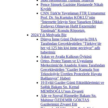
Sibel Hemşirenin Türkülü Tedavisi
Pençe Şimşek Gazisine Hastanede Nikah
Kıyıldı
CNN Türk'te Yayınlanan FTR Uzmanımız
Prof. Dr. Sn.Kurtuluş KÖKLÜ’nün
“İnternette İzleyip Spor Yaparken Dikkat,
Zorlayıcı Olmayan Hafif Egzersizler
Yapılmalı” Konulu Röportajı.
2024 Yılı Medyada Biz
Dünya İnme Günü Dolayısıyla DHA
Tarafından Gerçekleştirilen “Türkiye’de
her yıl 125 bin kişi inme geçiriyor” adlı
haberimiz
Aşkın ve Ayağa Kalkışın Öyküsü
Ortez- Protez Yapım ve Uygulama
Merkezimiz'de Anadolu Ajansı Tarafından
Gerçekleştirilen "Gaziler Kamuda Son
Teknolojiyle Üretilen Protezlerle Hayata
Bağlanıyor" Haberi
19 Eylül Gaziler Günü Etkinliklerimizi ve
Sağlık Bakanı Sn. Kemal
MEMİŞOĞLU'nun Ziyareti
Aile ve Sosyal Hizmetler Bakanı Sn.
Mahinur ÖZDEMİR GÖKTAŞ
Gazilerimizi Ziyaret Etti