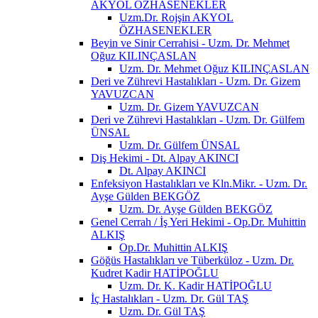
AKYOL ÖZHASENEKLER
Uzm.Dr. Rojşin AKYOL
ÖZHASENEKLER
Beyin ve Sinir Cerrahisi - Uzm. Dr. Mehmet
Oğuz KILINÇASLAN
Uzm. Dr. Mehmet Oğuz KILINÇASLAN
Deri ve Zührevi Hastalıkları - Uzm. Dr. Gizem
YAVUZCAN
Uzm. Dr. Gizem YAVUZCAN
Deri ve Zührevi Hastalıkları - Uzm. Dr. Gülfem
ÜNSAL
Uzm. Dr. Gülfem ÜNSAL
Diş Hekimi - Dt. Alpay AKINCI
Dt. Alpay AKINCI
Enfeksiyon Hastalıkları ve Kln.Mikr. - Uzm. Dr.
Ayşe Gülden BEKGÖZ
Uzm. Dr. Ayşe Gülden BEKGÖZ
Genel Cerrah / İş Yeri Hekimi - Op.Dr. Muhittin
ALKIŞ
Op.Dr. Muhittin ALKIŞ
Göğüs Hastalıkları ve Tüberküloz - Uzm. Dr.
Kudret Kadir HATİPOĞLU
Uzm. Dr. K. Kadir HATİPOĞLU
İç Hastalıkları - Uzm. Dr. Gül TAŞ
Uzm. Dr. Gül TAŞ