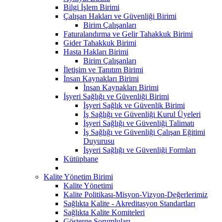
Bilgi İşlem Birimi
Çalışan Hakları ve Güvenliği Birimi
Birim Çalışanları
Faturalandırma ve Gelir Tahakkuk Birimi
Gider Tahakkuk Birimi
Hasta Hakları Birimi
Birim Çalışanları
İletişim ve Tanıtım Birimi
İnsan Kaynakları Birimi
İnsan Kaynakları Birimi
İşyeri Sağlığı ve Güvenliği Birimi
İşyeri Sağlık ve Güvenlik Birimi
İş Sağlığı ve Güvenliği Kurul Üyeleri
İşyeri Sağlığı ve Güvenliği Talimatı
İş Sağlığı ve Güvenliği Çalışan Eğitimi
Duyurusu
İşyeri Sağlığı ve Güvenliği Formları
Kütüphane
Kalite Yönetim Birimi
Kalite Yönetimi
Kalite Politikası-Misyon-Vizyon-Değerlerimiz
Sağlıkta Kalite - Akreditasyon Standartları
Sağlıkta Kalite Komiteleri
Gösterge Sorumluları