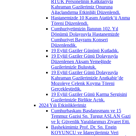
RTÜK Personelinin Katkılarıyla
Kahraman Gazilerimiz Onuruna
Ağaçlandırma Etkinliği Düzenlendi.
Hastanemizde 10 Kasım Atatürk’ü Anma
Töreni Düzenlendi.
Cumhuriyetimizin İlanının 102. Yıl
Dönümü Dolayısıyla Hastanemizde
Cumhuriyet Bayramı Konseri
Düzenlendik.
19 Eylül Gaziler Gününü Kutladık.
19 Eylül Gaziler Günü Dolayısıyla
Düzenlenen Akşam Yemeğinde
Gazilerimizle Buluştuk.
19 Eylül Gaziler Günü Dolayısıyla
Kahraman Gazilerimizle Anıtkabir’de
Mozoleye Çelenk Koyma Töreni
Gerçekleştirdik.
19 Eylül Gaziler Günü Karma Sergisini
Gazilerimizle Birlikte Açtık.
2024 Yılı Etkinliklerimiz
Cumhurbaşkanı Başdanışmanı ve 15
Temmuz Gazisi Sn. Turgut ASLAN Gazi
ve İç Güvenlik Yaralılarımızı Ziyaret Etti.
Başhekimimiz Prof. Dr. Sn. Engin
KOYUNCU ve İdarecilerimiz Veri