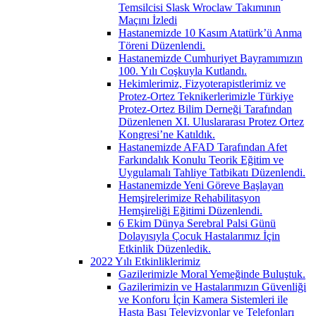
Temsilcisi Slask Wroclaw Takımının
Maçını İzledi
Hastanemizde 10 Kasım Atatürk’ü Anma
Töreni Düzenlendi.
Hastanemizde Cumhuriyet Bayramımızın
100. Yılı Coşkuyla Kutlandı.
Hekimlerimiz, Fizyoterapistlerimiz ve
Protez-Ortez Teknikerlerimizle Türkiye
Protez-Ortez Bilim Derneği Tarafından
Düzenlenen XI. Uluslararası Protez Ortez
Kongresi’ne Katıldık.
Hastanemizde AFAD Tarafından Afet
Farkındalık Konulu Teorik Eğitim ve
Uygulamalı Tahliye Tatbikatı Düzenlendi.
Hastanemizde Yeni Göreve Başlayan
Hemşirelerimize Rehabilitasyon
Hemşireliği Eğitimi Düzenlendi.
6 Ekim Dünya Serebral Palsi Günü
Dolayısıyla Çocuk Hastalarımız İçin
Etkinlik Düzenledik.
2022 Yılı Etkinliklerimiz
Gazilerimizle Moral Yemeğinde Buluştuk.
Gazilerimizin ve Hastalarımızın Güvenliği
ve Konforu İçin Kamera Sistemleri ile
Hasta Başı Televizyonlar ve Telefonları