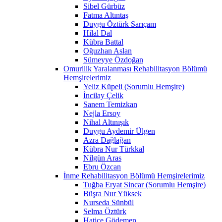
Sibel Gürbüz
Fatma Altıntaş
Duygu Öztürk Sarıçam
Hilal Dal
Kübra Battal
Oğuzhan Aslan
Sümeyye Özdoğan
Omurilik Yaralanması Rehabilitasyon Bölümü
Hemşirelerimiz
Yeliz Küpeli (Sorumlu Hemşire)
İncilay Çelik
Sanem Temizkan
Nejla Ersoy
Nihal Altınışık
Duygu Aydemir Ülgen
Azra Dağlağan
Kübra Nur Türkkal
Nilgün Aras
Ebru Özcan
İnme Rehabilitasyon Bölümü Hemşirelerimiz
Tuğba Eryat Sincar (Sorumlu Hemşire)
Büşra Nur Yüksek
Nurseda Sünbül
Selma Öztürk
Hatice Gödemen