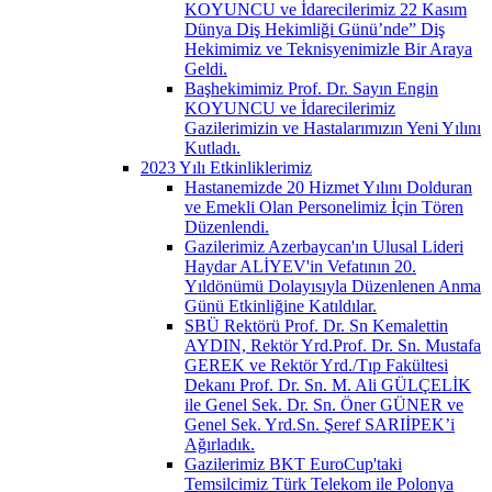
KOYUNCU ve İdarecilerimiz 22 Kasım
Dünya Diş Hekimliği Günü’nde” Diş
Hekimimiz ve Teknisyenimizle Bir Araya
Geldi.
Başhekimimiz Prof. Dr. Sayın Engin
KOYUNCU ve İdarecilerimiz
Gazilerimizin ve Hastalarımızın Yeni Yılını
Kutladı.
2023 Yılı Etkinliklerimiz
Hastanemizde 20 Hizmet Yılını Dolduran
ve Emekli Olan Personelimiz İçin Tören
Düzenlendi.
Gazilerimiz Azerbaycan'ın Ulusal Lideri
Haydar ALİYEV'in Vefatının 20.
Yıldönümü Dolayısıyla Düzenlenen Anma
Günü Etkinliğine Katıldılar.
SBÜ Rektörü Prof. Dr. Sn Kemalettin
AYDIN, Rektör Yrd.Prof. Dr. Sn. Mustafa
GEREK ve Rektör Yrd./Tıp Fakültesi
Dekanı Prof. Dr. Sn. M. Ali GÜLÇELİK
ile Genel Sek. Dr. Sn. Öner GÜNER ve
Genel Sek. Yrd.Sn. Şeref SARIİPEK’i
Ağırladık.
Gazilerimiz BKT EuroCup'taki
Temsilcimiz Türk Telekom ile Polonya