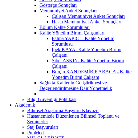
Gösterge Sonuçları
Memnuniyet Anket Sonuçları
Çalışan Memnuniyet Anket Sonuçları
Hasta Memnuniyet Anket Sonuçları
Bölüm Kalite Sorumluları
Kalite Yönetim Birimi Çalışanları
Fatma YAPICI - Kalite Yönetim
Sorumlusu
İpek KAYA- Kalite Yönetim Birimi
Çalışanı
Sibel AŞKIN- Kalite Yönetim Birimi
Çalışanı
Burçin KANDEMİR KARACA - Kalite
Yönetim Birimi Çalışanı
Sağlıkta Kalitenin Geliştirilmesi ve
Değerlendirilmesine Dair Yönetmelik
Bilgi Güvenliği Politikası
Akademik
Bilimsel Araştırma Başvuru Klavuzu
Hastanemizde Düzenlenen Bilimsel Toplantı ve
Seminerler
Staj Başvuruları
PubMed