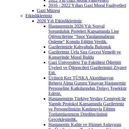
2022 Yılı Gazi Moral Faaliyetleri
2016 - 2022 Yılları Gazi Moral Faaliyetleri
Gazi Müzesi
Etkinliklerimiz
2026 Yılı Etkinliklerimiz
Hastanemizin 2026 Yılı Sosyal
Sorumluluk Projeleri Kapsamında Lise
Öğrencilerine "Spor Yaralanmalarını
Önleme" Konulu Eğitim Verdik.
Gazilerimizle Kahvaltıda Buluştuk
Gazilerimiz Urfa Sıra Gecesi Yemeği ve
Konserinde Moral Buldu
Gazi Üniversitesi Tıp Fakültesi Öğretim
Üyeleri ve Öğrencileri Gazilerimizi Ziyaret
Etti.
Üçüncü Kez TÜSKA Akreditasyon
Belgesi Alma Gururu Yaşayan Hastanemiz
Personeline Katkılarından Dolayı Teşekkür
Ederiz.
Hastanemizin Türkiye Yeşilay Cemiyeti ile
Yaptığı Protokol Kapsamında Gazilerimiz
ve Personelimizin Katılımıyla Eğitim
Toplantılarımızın Dördüncüsünü
Gerçekleştirdik.
Hastanemiz Kalite ve Hizmet Anlayışını