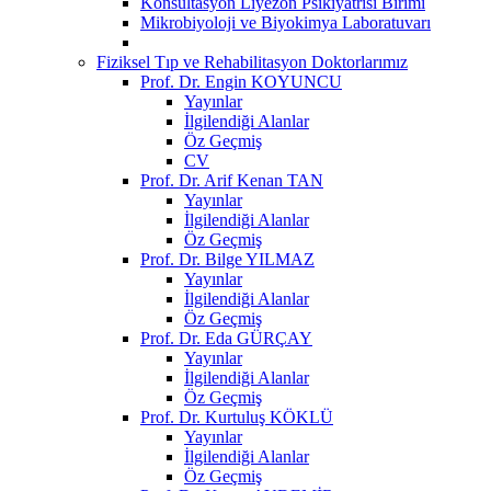
Konsültasyon Liyezon Psikiyatrisi Birimi
Mikrobiyoloji ve Biyokimya Laboratuvarı
Fiziksel Tıp ve Rehabilitasyon Doktorlarımız
Prof. Dr. Engin KOYUNCU
Yayınlar
İlgilendiği Alanlar
Öz Geçmiş
CV
Prof. Dr. Arif Kenan TAN
Yayınlar
İlgilendiği Alanlar
Öz Geçmiş
Prof. Dr. Bilge YILMAZ
Yayınlar
İlgilendiği Alanlar
Öz Geçmiş
Prof. Dr. Eda GÜRÇAY
Yayınlar
İlgilendiği Alanlar
Öz Geçmiş
Prof. Dr. Kurtuluş KÖKLÜ
Yayınlar
İlgilendiği Alanlar
Öz Geçmiş