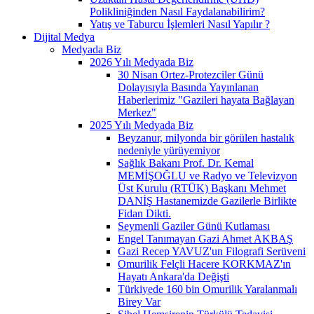
Polikliniğinden Nasıl Faydalanabilirim?
Yatış ve Taburcu İşlemleri Nasıl Yapılır ?
Dijital Medya
Medyada Biz
2026 Yılı Medyada Biz
30 Nisan Ortez-Protezciler Günü
Dolayısıyla Basında Yayınlanan
Haberlerimiz "Gazileri hayata Bağlayan
Merkez"
2025 Yılı Medyada Biz
Beyzanur, milyonda bir görülen hastalık
nedeniyle yürüyemiyor
Sağlık Bakanı Prof. Dr. Kemal
MEMİŞOĞLU ve Radyo ve Televizyon
Üst Kurulu (RTÜK) Başkanı Mehmet
DANİŞ Hastanemizde Gazilerle Birlikte
Fidan Dikti.
Seymenli Gaziler Günü Kutlaması
Engel Tanımayan Gazi Ahmet AKBAŞ
Gazi Recep YAVUZ'un Filografi Serüveni
Omurilik Felçli Hacere KORKMAZ'ın
Hayatı Ankara'da Değişti
Türkiyede 160 bin Omurilik Yaralanmalı
Birey Var