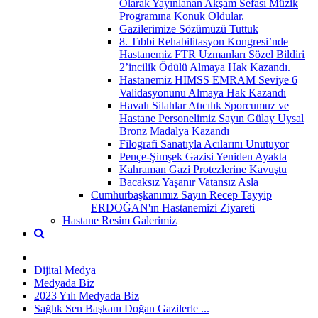
Olarak Yayınlanan Akşam Sefası Müzik
Programına Konuk Oldular.
Gazilerimize Sözümüzü Tuttuk
8. Tıbbi Rehabilitasyon Kongresi’nde
Hastanemiz FTR Uzmanları Sözel Bildiri
2’incilik Ödülü Almaya Hak Kazandı.
Hastanemiz HIMSS EMRAM Seviye 6
Validasyonunu Almaya Hak Kazandı
Havalı Silahlar Atıcılık Sporcumuz ve
Hastane Personelimiz Sayın Gülay Uysal
Bronz Madalya Kazandı
Filografi Sanatıyla Acılarını Unutuyor
Pençe-Şimşek Gazisi Yeniden Ayakta
Kahraman Gazi Protezlerine Kavuştu
Bacaksız Yaşanır Vatansız Asla
Cumhurbaşkanımız Sayın Recep Tayyip
ERDOĞAN'ın Hastanemizi Ziyareti
Hastane Resim Galerimiz
Dijital Medya
Medyada Biz
2023 Yılı Medyada Biz
Sağlık Sen Başkanı Doğan Gazilerle ...