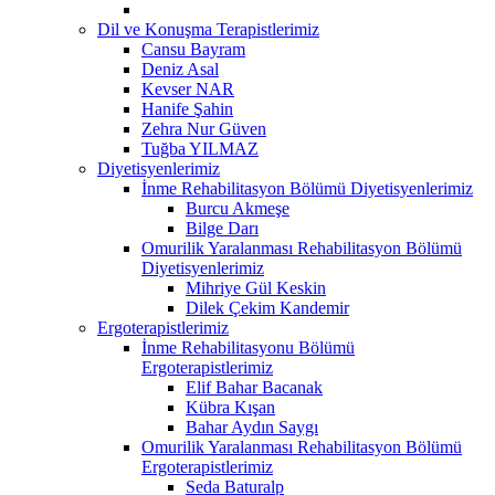
Dil ve Konuşma Terapistlerimiz
Cansu Bayram
Deniz Asal
Kevser NAR
Hanife Şahin
Zehra Nur Güven
Tuğba YILMAZ
Diyetisyenlerimiz
İnme Rehabilitasyon Bölümü Diyetisyenlerimiz
Burcu Akmeşe
Bilge Darı
Omurilik Yaralanması Rehabilitasyon Bölümü
Diyetisyenlerimiz
Mihriye Gül Keskin
Dilek Çekim Kandemir
Ergoterapistlerimiz
İnme Rehabilitasyonu Bölümü
Ergoterapistlerimiz
Elif Bahar Bacanak
Kübra Kışan
Bahar Aydın Saygı
Omurilik Yaralanması Rehabilitasyon Bölümü
Ergoterapistlerimiz
Seda Baturalp