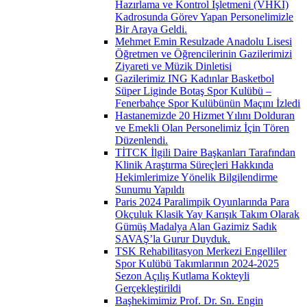
Hazırlama ve Kontrol İşletmeni (VHKİ)
Kadrosunda Görev Yapan Personelimizle
Bir Araya Geldi.
Mehmet Emin Resulzade Anadolu Lisesi
Öğretmen ve Öğrencilerinin Gazilerimizi
Ziyareti ve Müzik Dinletisi
Gazilerimiz ING Kadınlar Basketbol
Süper Liginde Botaş Spor Kulübü –
Fenerbahçe Spor Kulübünün Maçını İzledi
Hastanemizde 20 Hizmet Yılını Dolduran
ve Emekli Olan Personelimiz İçin Tören
Düzenlendi.
TİTCK İlgili Daire Başkanları Tarafından
Klinik Araştırma Süreçleri Hakkında
Hekimlerimize Yönelik Bilgilendirme
Sunumu Yapıldı
Paris 2024 Paralimpik Oyunlarında Para
Okçuluk Klasik Yay Karışık Takım Olarak
Gümüş Madalya Alan Gazimiz Sadık
SAVAŞ’la Gurur Duyduk.
TSK Rehabilitasyon Merkezi Engelliler
Spor Kulübü Takımlarının 2024-2025
Sezon Açılış Kutlama Kokteyli
Gerçekleştirildi
Başhekimimiz Prof. Dr. Sn. Engin