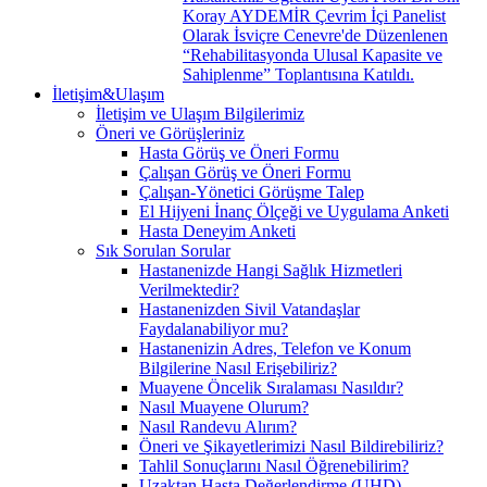
Koray AYDEMİR Çevrim İçi Panelist
Olarak İsviçre Cenevre'de Düzenlenen
“Rehabilitasyonda Ulusal Kapasite ve
Sahiplenme” Toplantısına Katıldı.
İletişim&Ulaşım
İletişim ve Ulaşım Bilgilerimiz
Öneri ve Görüşleriniz
Hasta Görüş ve Öneri Formu
Çalışan Görüş ve Öneri Formu
Çalışan-Yönetici Görüşme Talep
El Hijyeni İnanç Ölçeği ve Uygulama Anketi
Hasta Deneyim Anketi
Sık Sorulan Sorular
Hastanenizde Hangi Sağlık Hizmetleri
Verilmektedir?
Hastanenizden Sivil Vatandaşlar
Faydalanabiliyor mu?
Hastanenizin Adres, Telefon ve Konum
Bilgilerine Nasıl Erişebiliriz?
Muayene Öncelik Sıralaması Nasıldır?
Nasıl Muayene Olurum?
Nasıl Randevu Alırım?
Öneri ve Şikayetlerimizi Nasıl Bildirebiliriz?
Tahlil Sonuçlarını Nasıl Öğrenebilirim?
Uzaktan Hasta Değerlendirme (UHD)