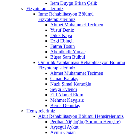
İrem Duygu Erkan Çelik
Fizyoterapistlerimiz
İnme Rehabilitasyon Bölümü
Fizyoterapistlerimiz
Ahmet Muhammet Tecimen
Yusuf Deniz
Dilek Kaya
Ezgi Ebinçli
Fatma Tosun
Abdulkadir Yamaç
Büşra Sam Bülbül
Omurilik Yaralanması Rehabilitasyon Bölümü
Fizyoterapistlerimiz
Ahmet Muhammet Tecimen
Canan Karataş
Nazlı Şimal Karaoğlu
Sevgi Evlendi
Elif Atamel Ekim
Mehmet Kaygısız
Berna Demirtaş
Hemşirelerimiz
Akut Rehabilitasyon Bölümü Hemşirelerimiz
Perihan Yiğitoğlu (Sorumlu Hemşire)
Ayşegül Aykut
Aynur Çağan