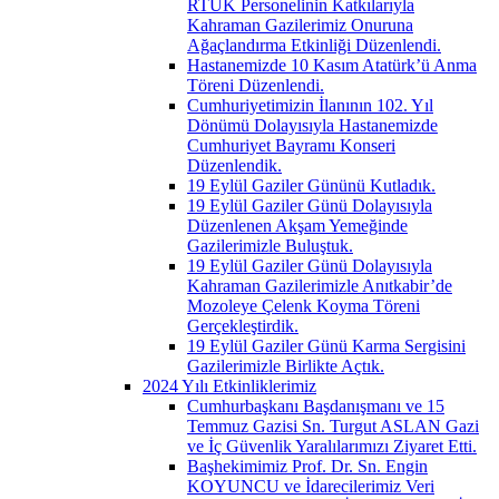
RTÜK Personelinin Katkılarıyla
Kahraman Gazilerimiz Onuruna
Ağaçlandırma Etkinliği Düzenlendi.
Hastanemizde 10 Kasım Atatürk’ü Anma
Töreni Düzenlendi.
Cumhuriyetimizin İlanının 102. Yıl
Dönümü Dolayısıyla Hastanemizde
Cumhuriyet Bayramı Konseri
Düzenlendik.
19 Eylül Gaziler Gününü Kutladık.
19 Eylül Gaziler Günü Dolayısıyla
Düzenlenen Akşam Yemeğinde
Gazilerimizle Buluştuk.
19 Eylül Gaziler Günü Dolayısıyla
Kahraman Gazilerimizle Anıtkabir’de
Mozoleye Çelenk Koyma Töreni
Gerçekleştirdik.
19 Eylül Gaziler Günü Karma Sergisini
Gazilerimizle Birlikte Açtık.
2024 Yılı Etkinliklerimiz
Cumhurbaşkanı Başdanışmanı ve 15
Temmuz Gazisi Sn. Turgut ASLAN Gazi
ve İç Güvenlik Yaralılarımızı Ziyaret Etti.
Başhekimimiz Prof. Dr. Sn. Engin
KOYUNCU ve İdarecilerimiz Veri