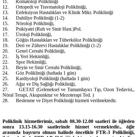
11. Romatoloji Polikliniği
12. Ortopedi ve Travmatoloji Polikliniği,
13. Enfeksiyon Hastalıkları ve Klinik Mikr. Polikliniği
14. Dahiliye Polikliniği (1-2)
15. Nöroloji Polikliniği,
16. Psikiyatri (Ruh ve Sinir Hast.)Pol.
17. Üroloji Polikliniği,
18. Göğüs Hastalıkları ve Tüberküloz Polikliniği
19. Deri ve Zührevi Hastalıklar Polikliniği (1-2)
20. Genel Cerrahi Polikliniği,
21. İş Yeri Hekimliği,
22. Spor Hekimliği,
23. Beyin ve Sinir Cerrahi Polikliniği,
24. Göz Polikliniği (haftada 1 gün)
25. Kardiyoloji Polikliniği (haftada 1 gün)
26. Ağız ve Diş Sağlığı Polikliniği,
27. GETAT (Geleneksel ve Tamamlayıcı Tıp, Ozon Tedavisi,,
Nöral Terapi, Akupunktur ve Mezoterapi Ted. )
28. Beslenme ve Diyet Polikliniği hizmeti verilmektedir.
Poliklinik hizmetlerimiz, sabah 08.30-12.00 saatleri ile öğleden
sonra 13.15-16.30 saatlerinde hizmet vermektedir., ö
ğle
arasında başvuru olması halinde öncelikle FTR-3 Polikliniği,