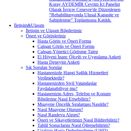
Koray AYDEMİR Çevrim İçi Panelist
Olarak İsviçre Cenevre'de Düzenlenen
“Rehabilitasyonda Ulusal Kapasite ve
Sahiplenme” Toplantısına Katıldı.
İletişim&Ulaşım
İletişim ve Ulaşım Bilgilerimiz
Öneri ve Görüşleriniz
Hasta Görüş ve Öneri Formu
Çalışan Görüş ve Öneri Formu
Çalışan-Yönetici Görüşme Talep
El Hijyeni İnanç Ölçeği ve Uygulama Anketi
Hasta Deneyim Anketi
Sık Sorulan Sorular
Hastanenizde Hangi Sağlık Hizmetleri
Verilmektedir?
Hastanenizden Sivil Vatandaşlar
Faydalanabiliyor mu?
Hastanenizin Adres, Telefon ve Konum
Bilgilerine Nasıl Erişebiliriz?
Muayene Öncelik Sıralaması Nasıldır?
Nasıl Muayene Olurum?
Nasıl Randevu Alırım?
Öneri ve Şikayetlerimizi Nasıl Bildirebiliriz?
Tahlil Sonuçlarını Nasıl Öğrenebilirim?
Uzaktan Hasta Değerlendirme (UHD)