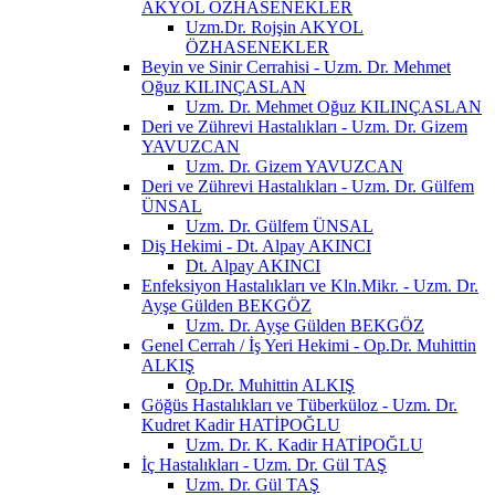
AKYOL ÖZHASENEKLER
Uzm.Dr. Rojşin AKYOL
ÖZHASENEKLER
Beyin ve Sinir Cerrahisi - Uzm. Dr. Mehmet
Oğuz KILINÇASLAN
Uzm. Dr. Mehmet Oğuz KILINÇASLAN
Deri ve Zührevi Hastalıkları - Uzm. Dr. Gizem
YAVUZCAN
Uzm. Dr. Gizem YAVUZCAN
Deri ve Zührevi Hastalıkları - Uzm. Dr. Gülfem
ÜNSAL
Uzm. Dr. Gülfem ÜNSAL
Diş Hekimi - Dt. Alpay AKINCI
Dt. Alpay AKINCI
Enfeksiyon Hastalıkları ve Kln.Mikr. - Uzm. Dr.
Ayşe Gülden BEKGÖZ
Uzm. Dr. Ayşe Gülden BEKGÖZ
Genel Cerrah / İş Yeri Hekimi - Op.Dr. Muhittin
ALKIŞ
Op.Dr. Muhittin ALKIŞ
Göğüs Hastalıkları ve Tüberküloz - Uzm. Dr.
Kudret Kadir HATİPOĞLU
Uzm. Dr. K. Kadir HATİPOĞLU
İç Hastalıkları - Uzm. Dr. Gül TAŞ
Uzm. Dr. Gül TAŞ