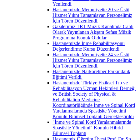
Yenilendi.
Hastanemizde Memuriyette 20 ve Üstü
Hizmet Yılını Tamamlayan Personelimiz
İçin Tören Düzenlendi.
Gazilerimiz TRT Müzik Kanalında Canlı
Olarak Yayınlanan Akşam Sefası Müzik
Programına Konuk Oldular.
Hastanemizde İnme Rehabilitasyonu
Değerlendirme Kursu Düzenlendi
Hastanemizde Memuriyette 24 ve Üstü
Hizmet Yılını Tamamlayan Personelimiz
İçin Tören Düzenlendi.
Hastanemizde Narkorehber Farkındalık
Eğitimi Verildi.
Hastanemizde Türkiye Fiziksel Tıp ve
Rehabilitasyon Uzman Hekimleri Derneği
ve British Society of Physical &
Rehabilitation Medicine
Koordinatörlüğünde İnme ve Spinal Kord
Yaralanmalarında Spastisite Yönetimi
Konulu Bilimsel Toplantı Gerçekleştirildi
"İnme ve Spinal Kord Yaralanmalarında
Spastisite Yönetimi" Konulu Hibrid
Bilimsel Toplantı
Hastanemiz Öğretim Üyesi Prof. Dr. Sn.