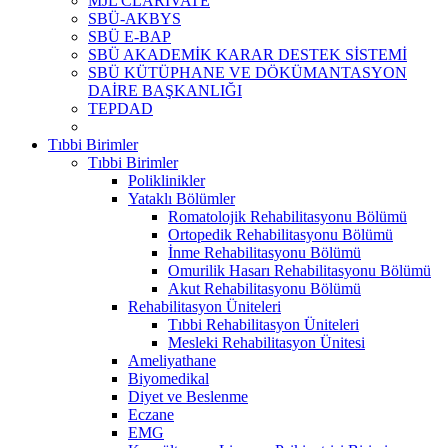
MJL CLARİVATE
SBÜ-AKBYS
SBÜ E-BAP
SBÜ AKADEMİK KARAR DESTEK SİSTEMİ
SBÜ KÜTÜPHANE VE DÖKÜMANTASYON
DAİRE BAŞKANLIĞI
TEPDAD
Tıbbi Birimler
Tıbbi Birimler
Poliklinikler
Yataklı Bölümler
Romatolojik Rehabilitasyonu Bölümü
Ortopedik Rehabilitasyonu Bölümü
İnme Rehabilitasyonu Bölümü
Omurilik Hasarı Rehabilitasyonu Bölümü
Akut Rehabilitasyonu Bölümü
Rehabilitasyon Üniteleri
Tıbbi Rehabilitasyon Üniteleri
Mesleki Rehabilitasyon Ünitesi
Ameliyathane
Biyomedikal
Diyet ve Beslenme
Eczane
EMG