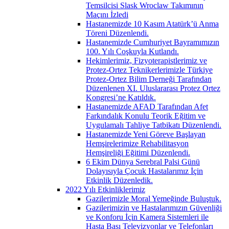
Temsilcisi Slask Wroclaw Takımının
Maçını İzledi
Hastanemizde 10 Kasım Atatürk’ü Anma
Töreni Düzenlendi.
Hastanemizde Cumhuriyet Bayramımızın
100. Yılı Coşkuyla Kutlandı.
Hekimlerimiz, Fizyoterapistlerimiz ve
Protez-Ortez Teknikerlerimizle Türkiye
Protez-Ortez Bilim Derneği Tarafından
Düzenlenen XI. Uluslararası Protez Ortez
Kongresi’ne Katıldık.
Hastanemizde AFAD Tarafından Afet
Farkındalık Konulu Teorik Eğitim ve
Uygulamalı Tahliye Tatbikatı Düzenlendi.
Hastanemizde Yeni Göreve Başlayan
Hemşirelerimize Rehabilitasyon
Hemşireliği Eğitimi Düzenlendi.
6 Ekim Dünya Serebral Palsi Günü
Dolayısıyla Çocuk Hastalarımız İçin
Etkinlik Düzenledik.
2022 Yılı Etkinliklerimiz
Gazilerimizle Moral Yemeğinde Buluştuk.
Gazilerimizin ve Hastalarımızın Güvenliği
ve Konforu İçin Kamera Sistemleri ile
Hasta Başı Televizyonlar ve Telefonları