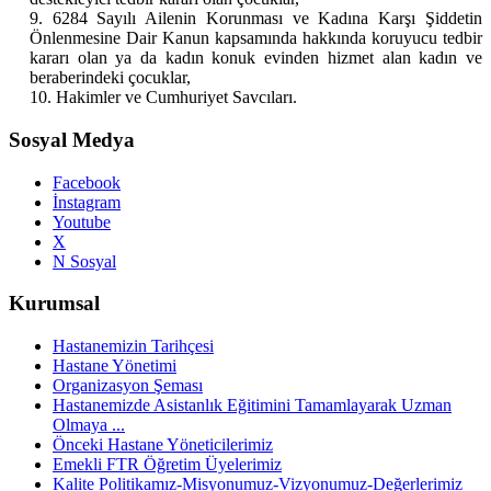
9. 6284 Sayılı Ailenin Korunması ve Kadına Karşı Şiddetin
Önlenmesine Dair Kanun kapsamında hakkında koruyucu tedbir
kararı olan ya da kadın konuk evinden hizmet alan kadın ve
beraberindeki çocuklar,
10. Hakimler ve Cumhuriyet Savcıları.
Sosyal Medya
Facebook
İnstagram
Youtube
X
N Sosyal
Kurumsal
Hastanemizin Tarihçesi
Hastane Yönetimi
Organizasyon Şeması
Hastanemizde Asistanlık Eğitimini Tamamlayarak Uzman
Olmaya ...
Önceki Hastane Yöneticilerimiz
Emekli FTR Öğretim Üyelerimiz
Kalite Politikamız-Misyonumuz-Vizyonumuz-Değerlerimiz