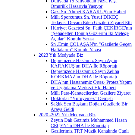
Dünyada 15 Milyondan Fazla Kişi
Omurilik Hasarıyla Yaşıyor
Gazi Sn. Ahmet KARAKUŞ'un Haberi
Milli Sporcumuz Sn. Yusuf DİKEÇ
Tedavisi Devam Eden Gazileri Ziyaret Etti
Hürriyet Gazetesi Sn. Fatih ÇEKİRGE'nin
"Şehadetten Dönüp Gözlerini İki Meleğe
Açtılar" Konulu Yazısı
Sn .Emin ÇÖLAŞAN'ın "Gazilerle Geçen
Haftalarım" Konulu Yazısı
2023 Yılı Medyada Biz
Depremzede Hastamız Sayın Aylin
KARAKUŞ'un DHA İle Röportajı
Depremzede Hastamız Sayın Zeliha
KORKMAZ'ın DHA İle Röportajı
DHA'nın Hastanemiz Ortez- Protez Yapım
ve Uygulama Merkezi Hk. Haberi
Milli Para-Karatecilerden Gazilere Ziyaret
Doktorlar "Yürüyemez" Demişti
Sağlık Sen Başkanı Doğan Gazilerle Bir
Araya Geldi
2020 -2022 Yılı Medyada Biz
Zeytin Dalı Gazimiz Muhammed Hasan
ÇEÇEN’in DHA İle Röportajı
Gazilerimiz TRT Müzik Kanalında Canlı