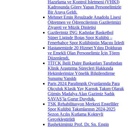
Hazırlama ve Kontrol İşletmeni (VHKİ)
Kadrosunda Görev Yapan Personelimizle
Bir Araya Geldi.
Mehmet Emin Resulzade Anadolu Lisesi
Öğretmen ve Öğrencilerinin Gazilerimizi
Ziyareti ve Müzik Dinletisi
Gazilerimiz ING Kadınlar Basketbol
Süper Liginde Botaş Spor Kulübü –
Fenerbahçe Spor Kulübünün Maçını İzledi
Hastanemizde 20 Hizmet Yılını Dolduran
ve Emekli Olan Personelimiz İçin Tören
Düzenlendi.
TİTCK İlgili Daire Başkanları Tarafından
Klinik Araştırma Süreçleri Hakkında
Hekimlerimize Yönelik Bilgilendirme
Sunumu Yapıldı
Paris 2024 Paralimpik Oyunlarında Para
Okçuluk Klasik Yay Karışık Takım Olarak
Gümüş Madalya Alan Gazimiz Sadık
SAVAŞ’la Gurur Duyduk.
TSK Rehabilitasyon Merkezi Engelliler
Spor Kulübü Takımlarının 2024-2025
Sezon Açılış Kutlama Kokteyli
Gerçekleştirildi
Başhekimimiz Prof. Dr. Sn. Engin