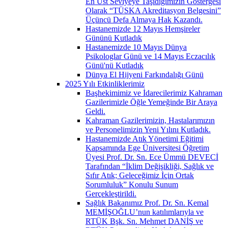
En Üst Seviyeye Taşıdığımızın Göstergesi
Olarak “TÜSKA Akreditasyon Belgesini”
Üçüncü Defa Almaya Hak Kazandı.
Hastanemizde 12 Mayıs Hemşireler
Gününü Kutladık
Hastanemizde 10 Mayıs Dünya
Psikologlar Günü ve 14 Mayıs Eczacılık
Günü'nü Kutladık
Dünya El Hijyeni Farkındalığı Günü
2025 Yılı Etkinliklerimiz
Başhekimimiz ve İdarecilerimiz Kahraman
Gazilerimizle Öğle Yemeğinde Bir Araya
Geldi.
Kahraman Gazilerimizin, Hastalarımızın
ve Personelimizin Yeni Yılını Kutladık.
Hastanemizde Atık Yönetimi Eğitimi
Kapsamında Ege Üniversitesi Öğretim
Üyesi Prof. Dr. Sn. Ece Ümmü DEVECİ
Tarafından “İklim Değişikliği, Sağlık ve
Sıfır Atık; Geleceğimiz İçin Ortak
Sorumluluk” Konulu Sunum
Gerçekleştirildi.
Sağlık Bakanımız Prof. Dr. Sn. Kemal
MEMİŞOĞLU’nun katılımlarıyla ve
RTÜK Bşk. Sn. Mehmet DANİŞ ve