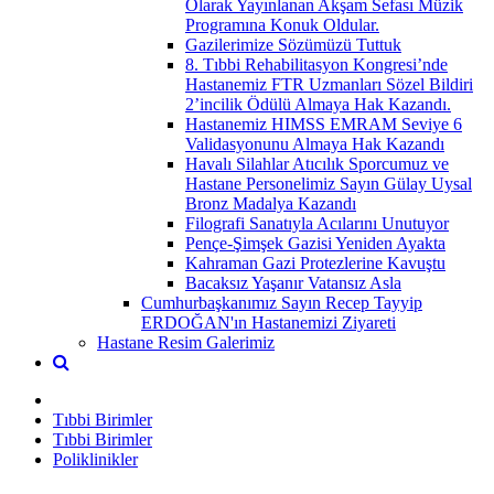
Olarak Yayınlanan Akşam Sefası Müzik
Programına Konuk Oldular.
Gazilerimize Sözümüzü Tuttuk
8. Tıbbi Rehabilitasyon Kongresi’nde
Hastanemiz FTR Uzmanları Sözel Bildiri
2’incilik Ödülü Almaya Hak Kazandı.
Hastanemiz HIMSS EMRAM Seviye 6
Validasyonunu Almaya Hak Kazandı
Havalı Silahlar Atıcılık Sporcumuz ve
Hastane Personelimiz Sayın Gülay Uysal
Bronz Madalya Kazandı
Filografi Sanatıyla Acılarını Unutuyor
Pençe-Şimşek Gazisi Yeniden Ayakta
Kahraman Gazi Protezlerine Kavuştu
Bacaksız Yaşanır Vatansız Asla
Cumhurbaşkanımız Sayın Recep Tayyip
ERDOĞAN'ın Hastanemizi Ziyareti
Hastane Resim Galerimiz
Tıbbi Birimler
Tıbbi Birimler
Poliklinikler