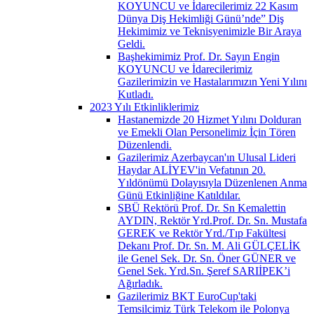
KOYUNCU ve İdarecilerimiz 22 Kasım
Dünya Diş Hekimliği Günü’nde” Diş
Hekimimiz ve Teknisyenimizle Bir Araya
Geldi.
Başhekimimiz Prof. Dr. Sayın Engin
KOYUNCU ve İdarecilerimiz
Gazilerimizin ve Hastalarımızın Yeni Yılını
Kutladı.
2023 Yılı Etkinliklerimiz
Hastanemizde 20 Hizmet Yılını Dolduran
ve Emekli Olan Personelimiz İçin Tören
Düzenlendi.
Gazilerimiz Azerbaycan'ın Ulusal Lideri
Haydar ALİYEV'in Vefatının 20.
Yıldönümü Dolayısıyla Düzenlenen Anma
Günü Etkinliğine Katıldılar.
SBÜ Rektörü Prof. Dr. Sn Kemalettin
AYDIN, Rektör Yrd.Prof. Dr. Sn. Mustafa
GEREK ve Rektör Yrd./Tıp Fakültesi
Dekanı Prof. Dr. Sn. M. Ali GÜLÇELİK
ile Genel Sek. Dr. Sn. Öner GÜNER ve
Genel Sek. Yrd.Sn. Şeref SARIİPEK’i
Ağırladık.
Gazilerimiz BKT EuroCup'taki
Temsilcimiz Türk Telekom ile Polonya