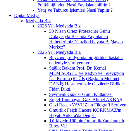
Polikliniğinden Nasıl Faydalanabilirim?
Yatış ve Taburcu İşlemleri Nasıl Yapılır ?
Dijital Medya
Medyada Biz
2026 Yılı Medyada Biz
30 Nisan Ortez-Protezciler Günü
Dolayısıyla Basında Yayınlanan
Haberlerimiz "Gazileri hayata Bağlayan
Merkez"
2025 Yılı Medyada Biz
Beyzanur, milyonda bir görülen hastalık
nedeniyle yürüyemiyor
Sağlık Bakanı Prof. Dr. Kemal
MEMİŞOĞLU ve Radyo ve Televizyon
Üst Kurulu (RTÜK) Başkanı Mehmet
DANİŞ Hastanemizde Gazilerle Birlikte
Fidan Dikti.
Seymenli Gaziler Günü Kutlaması
Engel Tanımayan Gazi Ahmet AKBAŞ
Gazi Recep YAVUZ'un Filografi Serüveni
Omurilik Felçli Hacere KORKMAZ'ın
Hayatı Ankara'da Değişti
Türkiyede 160 bin Omurilik Yaralanmalı
Birey Var