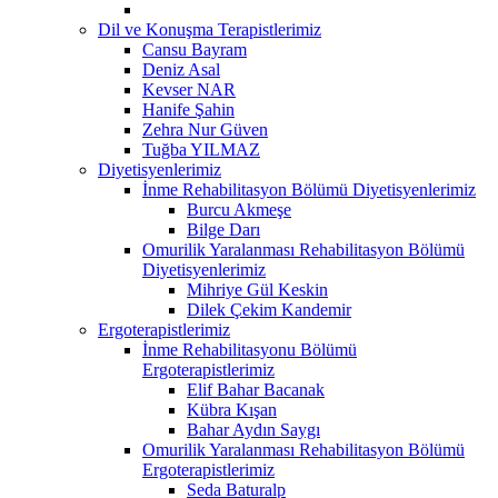
Dil ve Konuşma Terapistlerimiz
Cansu Bayram
Deniz Asal
Kevser NAR
Hanife Şahin
Zehra Nur Güven
Tuğba YILMAZ
Diyetisyenlerimiz
İnme Rehabilitasyon Bölümü Diyetisyenlerimiz
Burcu Akmeşe
Bilge Darı
Omurilik Yaralanması Rehabilitasyon Bölümü
Diyetisyenlerimiz
Mihriye Gül Keskin
Dilek Çekim Kandemir
Ergoterapistlerimiz
İnme Rehabilitasyonu Bölümü
Ergoterapistlerimiz
Elif Bahar Bacanak
Kübra Kışan
Bahar Aydın Saygı
Omurilik Yaralanması Rehabilitasyon Bölümü
Ergoterapistlerimiz
Seda Baturalp