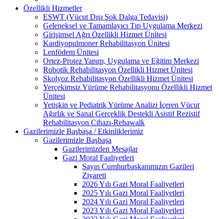
Özellikli Hizmetler
ESWT (Vücut Dışı Şok Dalga Tedavisi)
Geleneksel ve Tamamlayıcı Tıp Uygulama Merkezi
Girişimsel Ağrı Özellikli Hizmet Ünitesi
Kardiyopulmoner Rehabilitasyon Ünitesi
Lenfödem Ünitesi
Ortez-Protez Yapım, Uygulama ve Eğitim Merkezi
Robotik Rehabilitasyon Özellikli Hizmet Ünitesi
Skolyoz Rehabilitasyon Özellikli Hizmet Ünitesi
Yerçekimsiz Yürüme Rehabilitasyonu Özellikli Hizmet
Ünitesi
Yetişkin ve Pediatrik Yürüme Analizi İçeren Vücut
Ağırlık ve Sanal Gerçeklik Destekli Asistif Rezistif
Rehabilitasyon Cihazı-Rehawalk
Gazilerimizle Başbaşa / Etkinliklerimiz
Gazilerimizle Başbaşa
Gazilerimizden Mesajlar
Gazi Moral Faaliyetleri
Sayın Cumhurbaşkanımızın Gazileri
Ziyareti
2026 Yılı Gazi Moral Faaliyetleri
2025 Yılı Gazi Moral Faaliyetleri
2024 Yılı Gazi Moral Faaliyetleri
2023 Yılı Gazi Moral Faaliyetleri