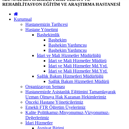
REHABİLİTASYON EĞİTİM VE ARAŞTIRMA HASTANESİ
Kurumsal
Hastanemizin Tarihçesi
Hastane Yönetimi
Başhekimlik
Başhekim
Başhekim Yardımcısı
Başhekim Yardımcısı
İdari ve Mali Hizmetler Müdürlüğü
İdari ve Mali Hizmetler Müdürü
İdari ve Mali Hizmetler Md.Yrd.
İdari ve Mali Hizmetler Md.Yrd.
Sağlık Bakım Hizmetleri Müdürlüğü
Sağlık Bakım Hizmetleri Müdürü
Organizasyon Şeması
Hastanemizde Asistanlık Eğitimini Tamamlayarak
Uzman Olmaya Hak Kazanan Hekimlerimiz
Önceki Hastane Yöneticilerimiz
Emekli FTR Öğretim Üyelerimiz
Kalite Politikamız-Misyonumuz-Vizyonumuz-
Değerlerimiz
İdari Hizmetler
Ayniyat Birimi