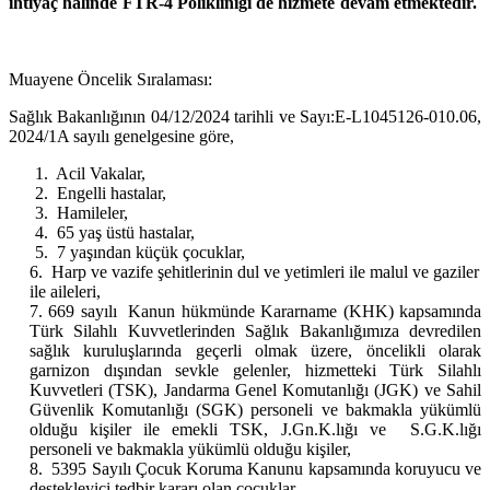
ihtiyaç halinde FTR-4 Polikliniği de hizmete devam etmektedir.
Muayene Öncelik Sıralaması:
Sağlık Bakanlığının 04/12/2024 tarihli ve Sayı:E-L1045126-010.06,
2024/1A sayılı genelgesine göre,
1. Acil Vakalar,
2. Engelli hastalar,
3. Hamileler,
4. 65 yaş üstü hastalar,
5. 7 yaşından küçük çocuklar,
6. Harp ve vazife şehitlerinin dul ve yetimleri ile malul ve gaziler
ile aileleri,
7. 669 sayılı Kanun hükmünde Kararname (KHK) kapsamında
Türk Silahlı Kuvvetlerinden Sağlık Bakanlığımıza devredilen
sağlık kuruluşlarında geçerli olmak üzere, öncelikli olarak
garnizon dışından sevkle gelenler, hizmetteki Türk Silahlı
Kuvvetleri (TSK), Jandarma Genel Komutanlığı (JGK) ve Sahil
Güvenlik Komutanlığı (SGK) personeli ve bakmakla yükümlü
olduğu kişiler ile emekli TSK, J.Gn.K.lığı ve S.G.K.lığı
personeli ve bakmakla yükümlü olduğu kişiler,
8. 5395 Sayılı Çocuk Koruma Kanunu kapsamında koruyucu ve
destekleyici tedbir kararı olan çocuklar,