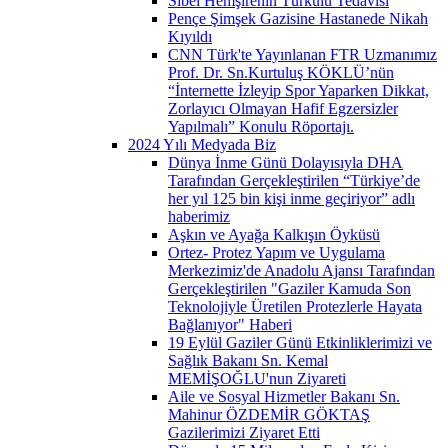
Sibel Hemşirenin Türkülü Tedavisi
Pençe Şimşek Gazisine Hastanede Nikah
Kıyıldı
CNN Türk'te Yayınlanan FTR Uzmanımız
Prof. Dr. Sn.Kurtuluş KÖKLÜ’nün
“İnternette İzleyip Spor Yaparken Dikkat,
Zorlayıcı Olmayan Hafif Egzersizler
Yapılmalı” Konulu Röportajı.
2024 Yılı Medyada Biz
Dünya İnme Günü Dolayısıyla DHA
Tarafından Gerçekleştirilen “Türkiye’de
her yıl 125 bin kişi inme geçiriyor” adlı
haberimiz
Aşkın ve Ayağa Kalkışın Öyküsü
Ortez- Protez Yapım ve Uygulama
Merkezimiz'de Anadolu Ajansı Tarafından
Gerçekleştirilen "Gaziler Kamuda Son
Teknolojiyle Üretilen Protezlerle Hayata
Bağlanıyor" Haberi
19 Eylül Gaziler Günü Etkinliklerimizi ve
Sağlık Bakanı Sn. Kemal
MEMİŞOĞLU'nun Ziyareti
Aile ve Sosyal Hizmetler Bakanı Sn.
Mahinur ÖZDEMİR GÖKTAŞ
Gazilerimizi Ziyaret Etti