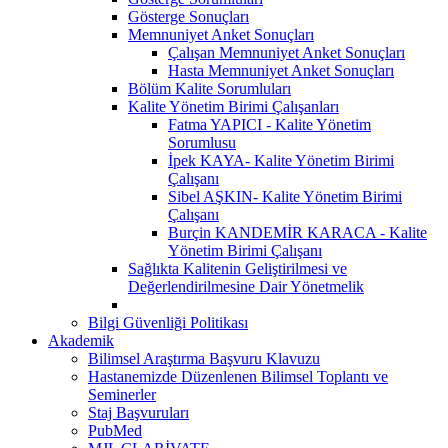
Gösterge Sonuçları
Memnuniyet Anket Sonuçları
Çalışan Memnuniyet Anket Sonuçları
Hasta Memnuniyet Anket Sonuçları
Bölüm Kalite Sorumluları
Kalite Yönetim Birimi Çalışanları
Fatma YAPICI - Kalite Yönetim
Sorumlusu
İpek KAYA- Kalite Yönetim Birimi
Çalışanı
Sibel AŞKIN- Kalite Yönetim Birimi
Çalışanı
Burçin KANDEMİR KARACA - Kalite
Yönetim Birimi Çalışanı
Sağlıkta Kalitenin Geliştirilmesi ve
Değerlendirilmesine Dair Yönetmelik
Bilgi Güvenliği Politikası
Akademik
Bilimsel Araştırma Başvuru Klavuzu
Hastanemizde Düzenlenen Bilimsel Toplantı ve
Seminerler
Staj Başvuruları
PubMed