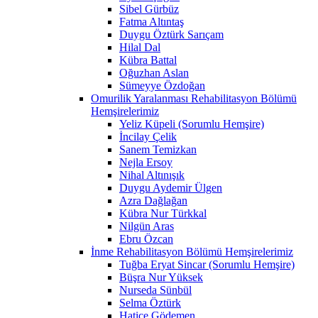
Sibel Gürbüz
Fatma Altıntaş
Duygu Öztürk Sarıçam
Hilal Dal
Kübra Battal
Oğuzhan Aslan
Sümeyye Özdoğan
Omurilik Yaralanması Rehabilitasyon Bölümü
Hemşirelerimiz
Yeliz Küpeli (Sorumlu Hemşire)
İncilay Çelik
Sanem Temizkan
Nejla Ersoy
Nihal Altınışık
Duygu Aydemir Ülgen
Azra Dağlağan
Kübra Nur Türkkal
Nilgün Aras
Ebru Özcan
İnme Rehabilitasyon Bölümü Hemşirelerimiz
Tuğba Eryat Sincar (Sorumlu Hemşire)
Büşra Nur Yüksek
Nurseda Sünbül
Selma Öztürk
Hatice Gödemen