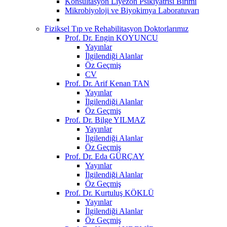
Konsültasyon Liyezon Psikiyatrisi Birimi
Mikrobiyoloji ve Biyokimya Laboratuvarı
Fiziksel Tıp ve Rehabilitasyon Doktorlarımız
Prof. Dr. Engin KOYUNCU
Yayınlar
İlgilendiği Alanlar
Öz Geçmiş
CV
Prof. Dr. Arif Kenan TAN
Yayınlar
İlgilendiği Alanlar
Öz Geçmiş
Prof. Dr. Bilge YILMAZ
Yayınlar
İlgilendiği Alanlar
Öz Geçmiş
Prof. Dr. Eda GÜRÇAY
Yayınlar
İlgilendiği Alanlar
Öz Geçmiş
Prof. Dr. Kurtuluş KÖKLÜ
Yayınlar
İlgilendiği Alanlar
Öz Geçmiş