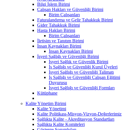
Bilgi İşlem Birimi
Çalışan Hakları ve Güvenliği Birimi
Birim Çalışanları
Faturalandırma ve Gelir Tahakkuk Birimi
Gider Tahakkuk Birimi
Hasta Hakları Birimi
Birim Çalışanları
İletişim ve Tanıtım Birimi
İnsan Kaynakları Birimi
İnsan Kaynakları Birimi
İşyeri Sağlığı ve Güvenliği Birimi
İşyeri Sağlık ve Güvenlik Birimi
İş Sağlığı ve Güvenliği Kurul Üyeleri
İşyeri Sağlığı ve Güvenliği Talimatı
İş Sağlığı ve Güvenliği Çalışan Eğitimi
Duyurusu
İşyeri Sağlığı ve Güvenliği Formları
Kütüphane
Kalite Yönetim Birimi
Kalite Yönetimi
Kalite Politikası-Misyon-Vizyon-Değerlerimiz
Sağlıkta Kalite - Akreditasyon Standartları
Sağlıkta Kalite Komiteleri
Gösterge Sorumluları