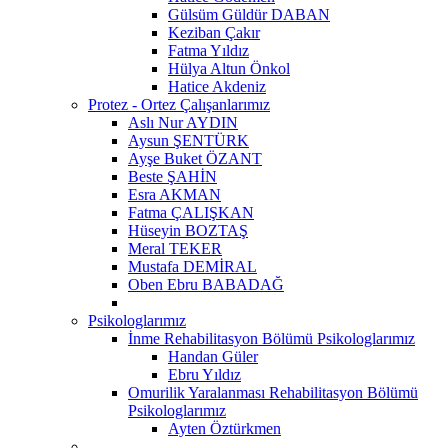
Gülsüm Güldür DABAN
Keziban Çakır
Fatma Yıldız
Hülya Altun Önkol
Hatice Akdeniz
Protez - Ortez Çalışanlarımız
Aslı Nur AYDIN
Aysun ŞENTÜRK
Ayşe Buket ÖZANT
Beste ŞAHİN
Esra AKMAN
Fatma ÇALIŞKAN
Hüseyin BOZTAŞ
Meral TEKER
Mustafa DEMİRAL
Oben Ebru BABADAĞ
Psikologlarımız
İnme Rehabilitasyon Bölümü Psikologlarımız
Handan Güler
Ebru Yıldız
Omurilik Yaralanması Rehabilitasyon Bölümü
Psikologlarımız
Ayten Öztürkmen