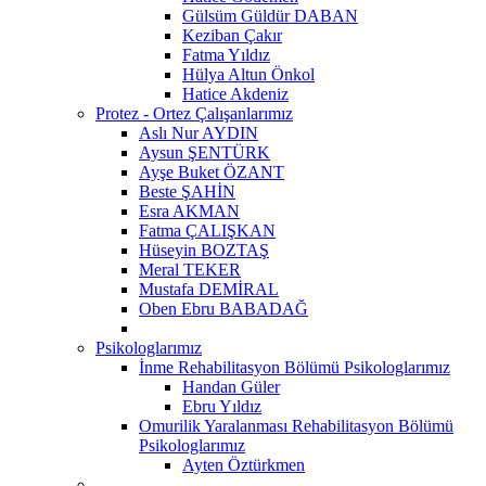
Gülsüm Güldür DABAN
Keziban Çakır
Fatma Yıldız
Hülya Altun Önkol
Hatice Akdeniz
Protez - Ortez Çalışanlarımız
Aslı Nur AYDIN
Aysun ŞENTÜRK
Ayşe Buket ÖZANT
Beste ŞAHİN
Esra AKMAN
Fatma ÇALIŞKAN
Hüseyin BOZTAŞ
Meral TEKER
Mustafa DEMİRAL
Oben Ebru BABADAĞ
Psikologlarımız
İnme Rehabilitasyon Bölümü Psikologlarımız
Handan Güler
Ebru Yıldız
Omurilik Yaralanması Rehabilitasyon Bölümü
Psikologlarımız
Ayten Öztürkmen