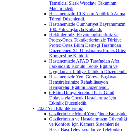
Temsilcisi Slask Wroclaw Takımının
Maçını İzledi
Hastanemizde 10 Kasım Atatürk’ü Anma
Töreni Düzenlendi.
Hastanemizde Cumhuriyet Bayramımızın
100. Yılı Coşkuyla Kutlandı.
Hekimlerimiz, Fizyoterapistlerimiz ve
Protez-Ortez Teknikerlerimizle Türkiye
Protez-Ortez Bilim Derneği Tarafından
Düzenlenen XI. Uluslararası Protez Ortez
Kongresi’ne Katıldık.
Hastanemizde AFAD Tarafından Afet
Farkındalık Konulu Teorik Eğitim ve
Uygulamalı Tahliye Tatbikatı Düzenlendi.
Hastanemizde Yeni Göreve Başlayan
Hemşirelerimize Rehabilitasyon
Hemşireliği Eğitimi Düzenlendi.
6 Ekim Dünya Serebral Palsi Günü
Dolayısıyla Çocuk Hastalarımız İçin
Etkinlik Düzenledik.
2022 Yılı Etkinliklerimiz
Gazilerimizle Moral Yemeğinde Buluştuk.
Gazilerimizin ve Hastalarımızın Güvenliği
ve Konforu İçin Kamera Sistemleri ile
Hasta Başı Televizyonlar ve Telefonları