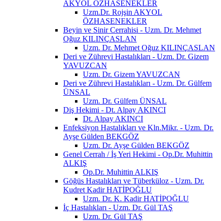
AKYOL ÖZHASENEKLER
Uzm.Dr. Rojşin AKYOL
ÖZHASENEKLER
Beyin ve Sinir Cerrahisi - Uzm. Dr. Mehmet
Oğuz KILINÇASLAN
Uzm. Dr. Mehmet Oğuz KILINÇASLAN
Deri ve Zührevi Hastalıkları - Uzm. Dr. Gizem
YAVUZCAN
Uzm. Dr. Gizem YAVUZCAN
Deri ve Zührevi Hastalıkları - Uzm. Dr. Gülfem
ÜNSAL
Uzm. Dr. Gülfem ÜNSAL
Diş Hekimi - Dt. Alpay AKINCI
Dt. Alpay AKINCI
Enfeksiyon Hastalıkları ve Kln.Mikr. - Uzm. Dr.
Ayşe Gülden BEKGÖZ
Uzm. Dr. Ayşe Gülden BEKGÖZ
Genel Cerrah / İş Yeri Hekimi - Op.Dr. Muhittin
ALKIŞ
Op.Dr. Muhittin ALKIŞ
Göğüs Hastalıkları ve Tüberküloz - Uzm. Dr.
Kudret Kadir HATİPOĞLU
Uzm. Dr. K. Kadir HATİPOĞLU
İç Hastalıkları - Uzm. Dr. Gül TAŞ
Uzm. Dr. Gül TAŞ