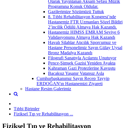
Olarak Yayınlanan Akşam Sefası Müzik
Programına Konuk Oldular.
Gazilerimize Sözümüzü Tuttuk
8. Tıbbi Rehabilitasyon Kongresi’nde
Hastanemiz FTR Uzmanları Sözel Bildiri
2’incilik Ödülü Almaya Hak Kazandı.
Hastanemiz HIMSS EMRAM Seviye 6
Validasyonunu Almaya Hak Kazandı
Havalı Silahlar Atıcılık Sporcumuz ve
Hastane Personelimiz Sayın Gülay Uysal
Bronz Madalya Kazandı
Filografi Sanatıyla Acılarını Unutuyor
Pençe-Şimşek Gazisi Yeniden Ayakta
Kahraman Gazi Protezlerine Kavuştu
Bacaksız Yaşanır Vatansız Asla
Cumhurbaşkanımız Sayın Recep Tayyip
ERDOĞAN'ın Hastanemizi Ziyareti
Hastane Resim Galerimiz
Tıbbi Birimler
Fiziksel Tıp ve Rehabilitasyon ...
Fiziksel Tıp ve Rehabilitasyon