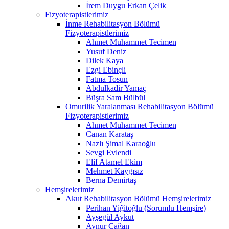
İrem Duygu Erkan Çelik
Fizyoterapistlerimiz
İnme Rehabilitasyon Bölümü
Fizyoterapistlerimiz
Ahmet Muhammet Tecimen
Yusuf Deniz
Dilek Kaya
Ezgi Ebinçli
Fatma Tosun
Abdulkadir Yamaç
Büşra Sam Bülbül
Omurilik Yaralanması Rehabilitasyon Bölümü
Fizyoterapistlerimiz
Ahmet Muhammet Tecimen
Canan Karataş
Nazlı Şimal Karaoğlu
Sevgi Evlendi
Elif Atamel Ekim
Mehmet Kaygısız
Berna Demirtaş
Hemşirelerimiz
Akut Rehabilitasyon Bölümü Hemşirelerimiz
Perihan Yiğitoğlu (Sorumlu Hemşire)
Ayşegül Aykut
Aynur Çağan