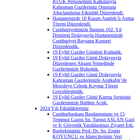
RTÜK Personelinin Katkılarıyla
Kahraman Gazilerimiz Onuruna
Ağaçlandırma Etkinliği Düzenlendi.
Hastanemizde 10 Kasım Atatürk’ü Anma
Töreni Düzenlendi.
Cumhuriyetimizin İlanının 102. Yıl
Dönümü Dolayısıyla Hastanemizde
Cumhuriyet Bayramı Konseri
Düzenlendik.
19 Eylül Gaziler Gününü Kutladık.
19 Eylül Gaziler Günü Dolayısıyla
Düzenlenen Akşam Yemeğinde
Gazilerimizle Buluştuk.
19 Eylül Gaziler Günü Dolayısıyla
Kahraman Gazilerimizle Anıtkabir’de
Mozoleye Çelenk Koyma Töreni
Gerçekleştirdik.
19 Eylül Gaziler Günü Karma Sergisini
Gazilerimizle Birlikte Açtık.
2024 Yılı Etkinliklerimiz
Cumhurbaşkanı Başdanışmanı ve 15
Temmuz Gazisi Sn. Turgut ASLAN Gazi
ve İç Güvenlik Yaralılarımızı Ziyaret Etti.
Başhekimimiz Prof. Dr. Sn. Engin
KOYUNCU ve İdarecilerimiz Veri