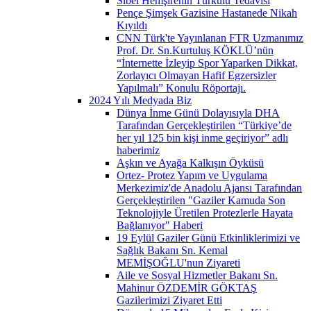
Sibel Hemşirenin Türkülü Tedavisi
Pençe Şimşek Gazisine Hastanede Nikah
Kıyıldı
CNN Türk'te Yayınlanan FTR Uzmanımız
Prof. Dr. Sn.Kurtuluş KÖKLÜ’nün
“İnternette İzleyip Spor Yaparken Dikkat,
Zorlayıcı Olmayan Hafif Egzersizler
Yapılmalı” Konulu Röportajı.
2024 Yılı Medyada Biz
Dünya İnme Günü Dolayısıyla DHA
Tarafından Gerçekleştirilen “Türkiye’de
her yıl 125 bin kişi inme geçiriyor” adlı
haberimiz
Aşkın ve Ayağa Kalkışın Öyküsü
Ortez- Protez Yapım ve Uygulama
Merkezimiz'de Anadolu Ajansı Tarafından
Gerçekleştirilen "Gaziler Kamuda Son
Teknolojiyle Üretilen Protezlerle Hayata
Bağlanıyor" Haberi
19 Eylül Gaziler Günü Etkinliklerimizi ve
Sağlık Bakanı Sn. Kemal
MEMİŞOĞLU'nun Ziyareti
Aile ve Sosyal Hizmetler Bakanı Sn.
Mahinur ÖZDEMİR GÖKTAŞ
Gazilerimizi Ziyaret Etti