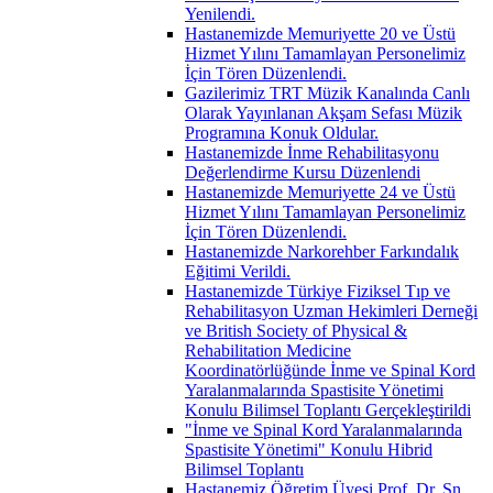
Yenilendi.
Hastanemizde Memuriyette 20 ve Üstü
Hizmet Yılını Tamamlayan Personelimiz
İçin Tören Düzenlendi.
Gazilerimiz TRT Müzik Kanalında Canlı
Olarak Yayınlanan Akşam Sefası Müzik
Programına Konuk Oldular.
Hastanemizde İnme Rehabilitasyonu
Değerlendirme Kursu Düzenlendi
Hastanemizde Memuriyette 24 ve Üstü
Hizmet Yılını Tamamlayan Personelimiz
İçin Tören Düzenlendi.
Hastanemizde Narkorehber Farkındalık
Eğitimi Verildi.
Hastanemizde Türkiye Fiziksel Tıp ve
Rehabilitasyon Uzman Hekimleri Derneği
ve British Society of Physical &
Rehabilitation Medicine
Koordinatörlüğünde İnme ve Spinal Kord
Yaralanmalarında Spastisite Yönetimi
Konulu Bilimsel Toplantı Gerçekleştirildi
"İnme ve Spinal Kord Yaralanmalarında
Spastisite Yönetimi" Konulu Hibrid
Bilimsel Toplantı
Hastanemiz Öğretim Üyesi Prof. Dr. Sn.