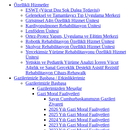
Özellikli Hizmetler
ESWT (Vücut Dışı Şok Dalga Tedavisi)
Geleneksel ve Tamamlayıcı Tıp Uygulama Merkezi
Girişimsel Ağrı Özellikli Hizmet Ünitesi
Kardiyopulmoner Rehabilitasyon Ünitesi
Lenfödem Ünitesi
Ortez-Protez Yapım, Uygulama ve Eğitim Merkezi
Robotik Rehabilitasyon Özellikli Hizmet Ünitesi
Skolyoz Rehabilitasyon Özellikli Hizmet Ünitesi
Yerçekimsiz Yürüme Rehabilitasyonu Özellikli Hizmet
Ünitesi
Yetişkin ve Pediatrik Yürüme Analizi İçeren Vücut
Ağırlık ve Sanal Gerçeklik Destekli Asistif Rezistif
Rehabilitasyon Cihazı-Rehawalk
Gazilerimizle Başbaşa / Etkinliklerimiz
Gazilerimizle Başbaşa
Gazilerimizden Mesajlar
Gazi Moral Faaliyetleri
Sayın Cumhurbaşkanımızın Gazileri
Ziyareti
2026 Yılı Gazi Moral Faaliyetleri
2025 Yılı Gazi Moral Faaliyetleri
2024 Yılı Gazi Moral Faaliyetleri
2023 Yılı Gazi Moral Faaliyetleri