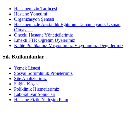
Hastanemizin Tarihçesi
Hastane Yönetimi
Organizasyon Şeması
Hastanemizde Asistanlık Eğitimini Tamamlayarak Uzman
Olmaya ...
Önceki Hastane Yöneticilerimiz
Emekli FTR Öğretim Üyelerimiz
Kalite Politikamız-Misyonumuz-Vizyonumuz-Değerlerimiz
Sık Kullanılanlar
Yemek Listesi
Sosyal Sorumluluk Projelerimiz
Site Analizlerimiz
Sağlık Köşesi
Poliklinik Hizmetlerimiz
Laboratuvar Sonuçları
Hastane Fiziki Yerleşim Planı