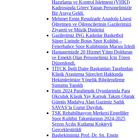
Hazırlama ve Kontrol İşletmeni (VHKİ)
Kadrosunda Görev Yapan Personelimizle
Bir Araya Geldi.
Mehmet Emin Resulzade Anadolu Lisesi
Öğretmen ve Öğrencilerinin Gazilerimizi
Ziyareti ve Müzik Dinletisi
Gazilerimiz ING Kadınlar Basketbol
Süper Liginde Botaş Spor Kulübü –
Fenerbahçe Spor Kulübünün Maçını İzledi
Hastanemizde 20 Hizmet Yılını Dolduran
ve Emekli Olan Personelimiz İçin Tören
Düzenlendi.
TİTCK İlgili Daire Başkanları Tarafından
Klinik Araştırma Süreçleri Hakkında
Hekimlerimize Yönelik Bilgilendirme
Sunumu Yapıldı
Paris 2024 Paralimpik Oyunlarında Para
Okçuluk Klasik Yay Karışık Takım Olarak
Gümüş Madalya Alan Gazimiz Sadık
SAVAŞ’la Gurur Duyduk.
TSK Rehabilitasyon Merkezi Engelliler
Spor Kulübü Takımlarının 2024-2025
Sezon Açılış Kutlama Kokteyli
Gerçekleştirildi
Başhekimimiz Prof. Dr. Sn. Engin