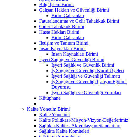
Bilgi İşlem Birimi
Çalışan Hakları ve Güvenliği Birimi
Birim Çalışanları
Faturalandırma ve Gelir Tahakkuk Birimi
Gider Tahakkuk Birimi
Hasta Hakları Birimi
Birim Çalışanları
İletişim ve Tanıtım Birimi
İnsan Kaynakları Birimi
İnsan Kaynakları Birimi
İşyeri Sağlığı ve Güvenliği Birimi
İşyeri Sağlık ve Güvenlik Birimi
İş Sağlığı ve Güvenliği Kurul Üyeleri
İşyeri Sağlığı ve Güvenliği Talimatı
İş Sağlığı ve Güvenliği Çalışan Eğitimi
Duyurusu
İşyeri Sağlığı ve Güvenliği Formları
Kütüphane
Kalite Yönetim Birimi
Kalite Yönetimi
Kalite Politikası-Misyon-Vizyon-Değerlerimiz
Sağlıkta Kalite - Akreditasyon Standartları
Sağlıkta Kalite Komiteleri
Gösterge Sorumluları