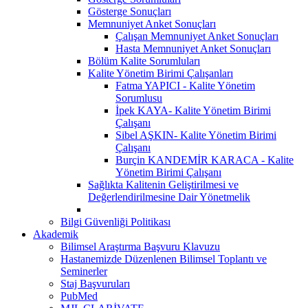
Gösterge Sonuçları
Memnuniyet Anket Sonuçları
Çalışan Memnuniyet Anket Sonuçları
Hasta Memnuniyet Anket Sonuçları
Bölüm Kalite Sorumluları
Kalite Yönetim Birimi Çalışanları
Fatma YAPICI - Kalite Yönetim
Sorumlusu
İpek KAYA- Kalite Yönetim Birimi
Çalışanı
Sibel AŞKIN- Kalite Yönetim Birimi
Çalışanı
Burçin KANDEMİR KARACA - Kalite
Yönetim Birimi Çalışanı
Sağlıkta Kalitenin Geliştirilmesi ve
Değerlendirilmesine Dair Yönetmelik
Bilgi Güvenliği Politikası
Akademik
Bilimsel Araştırma Başvuru Klavuzu
Hastanemizde Düzenlenen Bilimsel Toplantı ve
Seminerler
Staj Başvuruları
PubMed