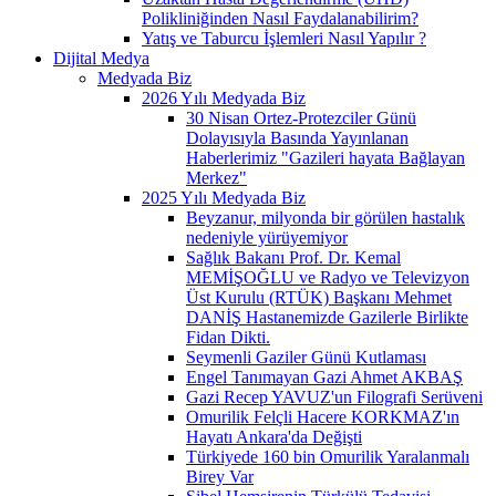
Polikliniğinden Nasıl Faydalanabilirim?
Yatış ve Taburcu İşlemleri Nasıl Yapılır ?
Dijital Medya
Medyada Biz
2026 Yılı Medyada Biz
30 Nisan Ortez-Protezciler Günü
Dolayısıyla Basında Yayınlanan
Haberlerimiz "Gazileri hayata Bağlayan
Merkez"
2025 Yılı Medyada Biz
Beyzanur, milyonda bir görülen hastalık
nedeniyle yürüyemiyor
Sağlık Bakanı Prof. Dr. Kemal
MEMİŞOĞLU ve Radyo ve Televizyon
Üst Kurulu (RTÜK) Başkanı Mehmet
DANİŞ Hastanemizde Gazilerle Birlikte
Fidan Dikti.
Seymenli Gaziler Günü Kutlaması
Engel Tanımayan Gazi Ahmet AKBAŞ
Gazi Recep YAVUZ'un Filografi Serüveni
Omurilik Felçli Hacere KORKMAZ'ın
Hayatı Ankara'da Değişti
Türkiyede 160 bin Omurilik Yaralanmalı
Birey Var