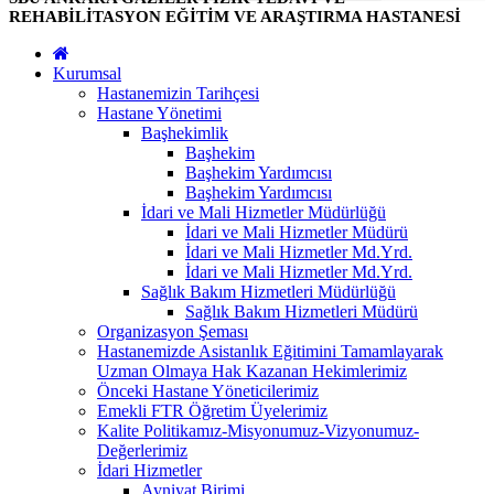
REHABİLİTASYON EĞİTİM VE ARAŞTIRMA HASTANESİ
Kurumsal
Hastanemizin Tarihçesi
Hastane Yönetimi
Başhekimlik
Başhekim
Başhekim Yardımcısı
Başhekim Yardımcısı
İdari ve Mali Hizmetler Müdürlüğü
İdari ve Mali Hizmetler Müdürü
İdari ve Mali Hizmetler Md.Yrd.
İdari ve Mali Hizmetler Md.Yrd.
Sağlık Bakım Hizmetleri Müdürlüğü
Sağlık Bakım Hizmetleri Müdürü
Organizasyon Şeması
Hastanemizde Asistanlık Eğitimini Tamamlayarak
Uzman Olmaya Hak Kazanan Hekimlerimiz
Önceki Hastane Yöneticilerimiz
Emekli FTR Öğretim Üyelerimiz
Kalite Politikamız-Misyonumuz-Vizyonumuz-
Değerlerimiz
İdari Hizmetler
Ayniyat Birimi