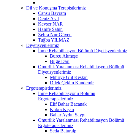
Dil ve Konuşma Terapistlerimiz
Cansu Bayram
Deniz Asal
Kevser NAR
Hanife Şahin
Zehra Nur Güven
Tuğba YILMAZ
Diyetisyenlerimiz
İnme Rehabilitasyon Bölümü Diyetisyenlerimiz
Burcu Akmeşe
Bilge Darı
Omurilik Yaralanması Rehabilitasyon Bölümü
Diyetisyenlerimiz
Mihriye Gül Keskin
Dilek Çekim Kandemir
Ergoterapistlerimiz
İnme Rehabilitasyonu Bölümü
Ergoterapistlerimiz
Elif Bahar Bacanak
Kübra Kışan
Bahar Aydın Saygı
Omurilik Yaralanması Rehabilitasyon Bölümü
Ergoterapistlerimiz
Seda Baturalp