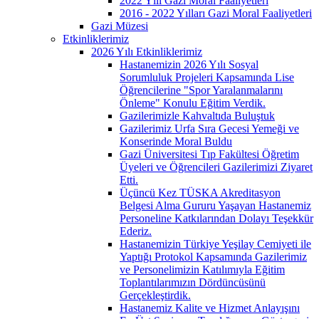
2022 Yılı Gazi Moral Faaliyetleri
2016 - 2022 Yılları Gazi Moral Faaliyetleri
Gazi Müzesi
Etkinliklerimiz
2026 Yılı Etkinliklerimiz
Hastanemizin 2026 Yılı Sosyal
Sorumluluk Projeleri Kapsamında Lise
Öğrencilerine "Spor Yaralanmalarını
Önleme" Konulu Eğitim Verdik.
Gazilerimizle Kahvaltıda Buluştuk
Gazilerimiz Urfa Sıra Gecesi Yemeği ve
Konserinde Moral Buldu
Gazi Üniversitesi Tıp Fakültesi Öğretim
Üyeleri ve Öğrencileri Gazilerimizi Ziyaret
Etti.
Üçüncü Kez TÜSKA Akreditasyon
Belgesi Alma Gururu Yaşayan Hastanemiz
Personeline Katkılarından Dolayı Teşekkür
Ederiz.
Hastanemizin Türkiye Yeşilay Cemiyeti ile
Yaptığı Protokol Kapsamında Gazilerimiz
ve Personelimizin Katılımıyla Eğitim
Toplantılarımızın Dördüncüsünü
Gerçekleştirdik.
Hastanemiz Kalite ve Hizmet Anlayışını