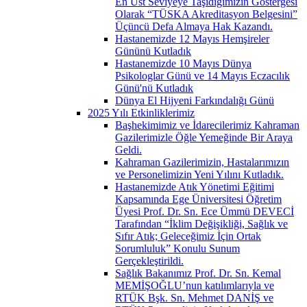
En Üst Seviyeye Taşıdığımızın Göstergesi
Olarak “TÜSKA Akreditasyon Belgesini”
Üçüncü Defa Almaya Hak Kazandı.
Hastanemizde 12 Mayıs Hemşireler
Gününü Kutladık
Hastanemizde 10 Mayıs Dünya
Psikologlar Günü ve 14 Mayıs Eczacılık
Günü'nü Kutladık
Dünya El Hijyeni Farkındalığı Günü
2025 Yılı Etkinliklerimiz
Başhekimimiz ve İdarecilerimiz Kahraman
Gazilerimizle Öğle Yemeğinde Bir Araya
Geldi.
Kahraman Gazilerimizin, Hastalarımızın
ve Personelimizin Yeni Yılını Kutladık.
Hastanemizde Atık Yönetimi Eğitimi
Kapsamında Ege Üniversitesi Öğretim
Üyesi Prof. Dr. Sn. Ece Ümmü DEVECİ
Tarafından “İklim Değişikliği, Sağlık ve
Sıfır Atık; Geleceğimiz İçin Ortak
Sorumluluk” Konulu Sunum
Gerçekleştirildi.
Sağlık Bakanımız Prof. Dr. Sn. Kemal
MEMİŞOĞLU’nun katılımlarıyla ve
RTÜK Bşk. Sn. Mehmet DANİŞ ve