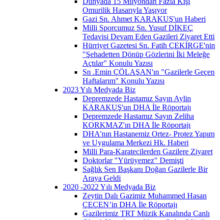
Dünyada 15 Milyondan Fazla Kişi
Omurilik Hasarıyla Yaşıyor
Gazi Sn. Ahmet KARAKUŞ'un Haberi
Milli Sporcumuz Sn. Yusuf DİKEÇ
Tedavisi Devam Eden Gazileri Ziyaret Etti
Hürriyet Gazetesi Sn. Fatih ÇEKİRGE'nin
"Şehadetten Dönüp Gözlerini İki Meleğe
Açtılar" Konulu Yazısı
Sn .Emin ÇÖLAŞAN'ın "Gazilerle Geçen
Haftalarım" Konulu Yazısı
2023 Yılı Medyada Biz
Depremzede Hastamız Sayın Aylin
KARAKUŞ'un DHA İle Röportajı
Depremzede Hastamız Sayın Zeliha
KORKMAZ'ın DHA İle Röportajı
DHA'nın Hastanemiz Ortez- Protez Yapım
ve Uygulama Merkezi Hk. Haberi
Milli Para-Karatecilerden Gazilere Ziyaret
Doktorlar "Yürüyemez" Demişti
Sağlık Sen Başkanı Doğan Gazilerle Bir
Araya Geldi
2020 -2022 Yılı Medyada Biz
Zeytin Dalı Gazimiz Muhammed Hasan
ÇEÇEN’in DHA İle Röportajı
Gazilerimiz TRT Müzik Kanalında Canlı