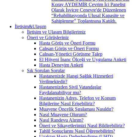
Koray AYDEMİR Çevrim İçi Panelist
Olarak İsviçre Cenevre'de Düzenlenen
“Rehabilitasyonda Ulusal Kapasite ve
Sahiplenme” Toplantısına Katıldı.
İletişim&Ulaşım
İletişim ve Ulaşım Bilgilerimiz
Öneri ve Görüşleriniz
Hasta Görüş ve Öneri Formu
Çalışan Görüş ve Öneri Formu
Çalışan-Yönetici Görüşme Talep
El Hijyeni İnanç Ölçeği ve Uygulama Anketi
Hasta Deneyim Anketi
Sık Sorulan Sorular
Hastanenizde Hangi Sağlık Hizmetleri
Verilmektedir?
Hastanenizden Sivil Vatandaşlar
Faydalanabiliyor mu?
Hastanenizin Adres, Telefon ve Konum
Bilgilerine Nasıl Erişebiliriz?
Muayene Öncelik Sıralaması Nasıldır?
Nasıl Muayene Olurum?
Nasıl Randevu Alırım?
Öneri ve Şikayetlerimizi Nasıl Bildirebiliriz?
Tahlil Sonuçlarını Nasıl Öğrenebilirim?
Uzaktan Hasta Değerlendirme (UHD)