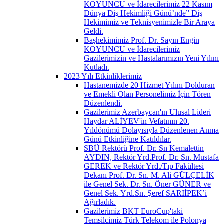
KOYUNCU ve İdarecilerimiz 22 Kasım
Dünya Diş Hekimliği Günü’nde” Diş
Hekimimiz ve Teknisyenimizle Bir Araya
Geldi.
Başhekimimiz Prof. Dr. Sayın Engin
KOYUNCU ve İdarecilerimiz
Gazilerimizin ve Hastalarımızın Yeni Yılını
Kutladı.
2023 Yılı Etkinliklerimiz
Hastanemizde 20 Hizmet Yılını Dolduran
ve Emekli Olan Personelimiz İçin Tören
Düzenlendi.
Gazilerimiz Azerbaycan'ın Ulusal Lideri
Haydar ALİYEV'in Vefatının 20.
Yıldönümü Dolayısıyla Düzenlenen Anma
Günü Etkinliğine Katıldılar.
SBÜ Rektörü Prof. Dr. Sn Kemalettin
AYDIN, Rektör Yrd.Prof. Dr. Sn. Mustafa
GEREK ve Rektör Yrd./Tıp Fakültesi
Dekanı Prof. Dr. Sn. M. Ali GÜLÇELİK
ile Genel Sek. Dr. Sn. Öner GÜNER ve
Genel Sek. Yrd.Sn. Şeref SARIİPEK’i
Ağırladık.
Gazilerimiz BKT EuroCup'taki
Temsilcimiz Türk Telekom ile Polonya