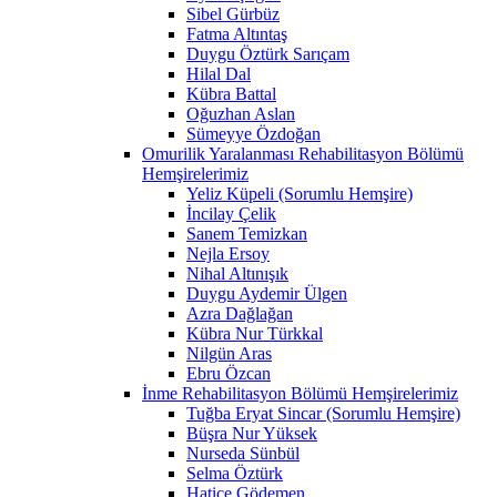
Sibel Gürbüz
Fatma Altıntaş
Duygu Öztürk Sarıçam
Hilal Dal
Kübra Battal
Oğuzhan Aslan
Sümeyye Özdoğan
Omurilik Yaralanması Rehabilitasyon Bölümü
Hemşirelerimiz
Yeliz Küpeli (Sorumlu Hemşire)
İncilay Çelik
Sanem Temizkan
Nejla Ersoy
Nihal Altınışık
Duygu Aydemir Ülgen
Azra Dağlağan
Kübra Nur Türkkal
Nilgün Aras
Ebru Özcan
İnme Rehabilitasyon Bölümü Hemşirelerimiz
Tuğba Eryat Sincar (Sorumlu Hemşire)
Büşra Nur Yüksek
Nurseda Sünbül
Selma Öztürk
Hatice Gödemen