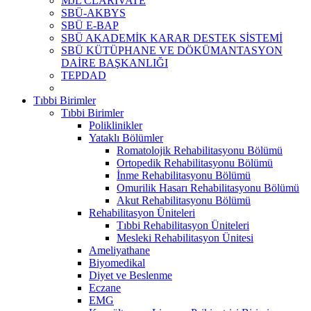
MJL CLARİVATE
SBÜ-AKBYS
SBÜ E-BAP
SBÜ AKADEMİK KARAR DESTEK SİSTEMİ
SBÜ KÜTÜPHANE VE DÖKÜMANTASYON
DAİRE BAŞKANLIĞI
TEPDAD
Tıbbi Birimler
Tıbbi Birimler
Poliklinikler
Yataklı Bölümler
Romatolojik Rehabilitasyonu Bölümü
Ortopedik Rehabilitasyonu Bölümü
İnme Rehabilitasyonu Bölümü
Omurilik Hasarı Rehabilitasyonu Bölümü
Akut Rehabilitasyonu Bölümü
Rehabilitasyon Üniteleri
Tıbbi Rehabilitasyon Üniteleri
Mesleki Rehabilitasyon Ünitesi
Ameliyathane
Biyomedikal
Diyet ve Beslenme
Eczane
EMG