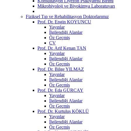
Konsültasyon Liyezon Psikiyatrisi Birimi
Mikrobiyoloji ve Biyokimya Laboratuvarı
Fiziksel Tıp ve Rehabilitasyon Doktorlarımız
Prof. Dr. Engin KOYUNCU
Yayınlar
İlgilendiği Alanlar
Öz Geçmiş
CV
Prof. Dr. Arif Kenan TAN
Yayınlar
İlgilendiği Alanlar
Öz Geçmiş
Prof. Dr. Bilge YILMAZ
Yayınlar
İlgilendiği Alanlar
Öz Geçmiş
Prof. Dr. Eda GÜRÇAY
Yayınlar
İlgilendiği Alanlar
Öz Geçmiş
Prof. Dr. Kurtuluş KÖKLÜ
Yayınlar
İlgilendiği Alanlar
Öz Geçmiş