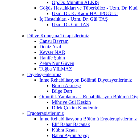
Op.Dr. Muhittin ALKIŞ
Göğüs Hastalıkları ve Tüberküloz - Uzm. Dr. 
Uzm. Dr. K. Kadir HATİPOĞLU
İç Hastalıkları - Uzm. Dr. Gül TAŞ
Uzm. Dr. Gül TAŞ
Dil ve Konuşma Terapistlerimiz
Cansu Bayram
Deniz Asal
Kevser NAR
Hanife Şahin
Zehra Nur Güven
Tuğba YILMAZ
Diyetisyenlerimiz
İnme Rehabilitasyon Bölümü Diyetisyenlerimiz
Burcu Akmeşe
Bilge Darı
Omurilik Yaralanması Rehabilitasyon Bölümü Diye
Mihriye Gül Keskin
Dilek Çekim Kandemir
Ergoterapistlerimiz
İnme Rehabilitasyonu Bölümü Ergoterapistlerimiz
Elif Bahar Bacanak
Kübra Kışan
Bahar Aydın Saygı