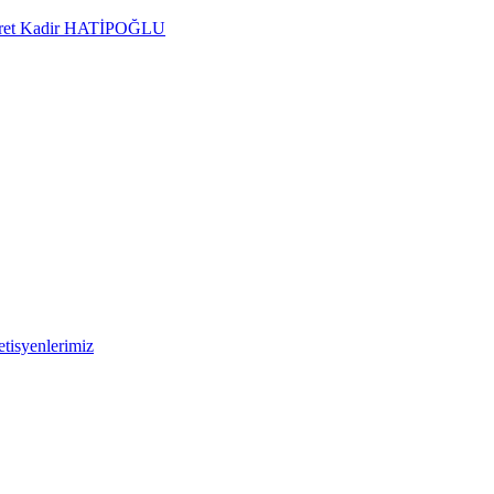
Kudret Kadir HATİPOĞLU
tisyenlerimiz