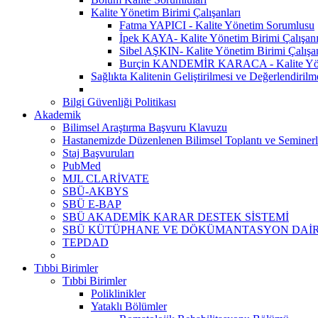
Kalite Yönetim Birimi Çalışanları
Fatma YAPICI - Kalite Yönetim Sorumlusu
İpek KAYA- Kalite Yönetim Birimi Çalışan
Sibel AŞKIN- Kalite Yönetim Birimi Çalışa
Burçin KANDEMİR KARACA - Kalite Yönet
Sağlıkta Kalitenin Geliştirilmesi ve Değerlendiril
Bilgi Güvenliği Politikası
Akademik
Bilimsel Araştırma Başvuru Klavuzu
Hastanemizde Düzenlenen Bilimsel Toplantı ve Seminerl
Staj Başvuruları
PubMed
MJL CLARİVATE
SBÜ-AKBYS
SBÜ E-BAP
SBÜ AKADEMİK KARAR DESTEK SİSTEMİ
SBÜ KÜTÜPHANE VE DÖKÜMANTASYON DAİR
TEPDAD
Tıbbi Birimler
Tıbbi Birimler
Poliklinikler
Yataklı Bölümler