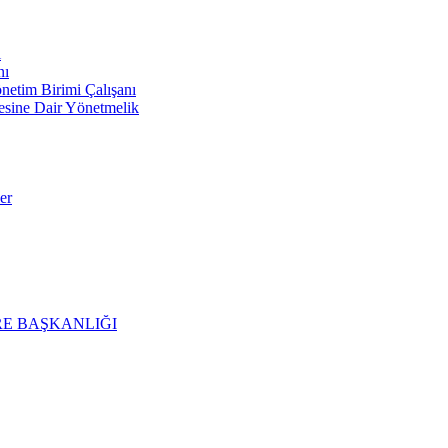
ı
nı
im Birimi Çalışanı
mesine Dair Yönetmelik
er
E BAŞKANLIĞI