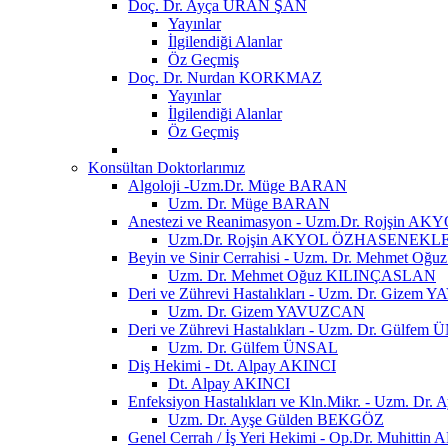
Doç. Dr. Ayça URAN ŞAN
Yayınlar
İlgilendiği Alanlar
Öz Geçmiş
Doç. Dr. Nurdan KORKMAZ
Yayınlar
İlgilendiği Alanlar
Öz Geçmiş
Konsültan Doktorlarımız
Algoloji -Uzm.Dr. Müge BARAN
Uzm. Dr. Müge BARAN
Anestezi ve Reanimasyon - Uzm.Dr. Rojşin
Uzm.Dr. Rojşin AKYOL ÖZHASENEKL
Beyin ve Sinir Cerrahisi - Uzm. Dr. Mehmet 
Uzm. Dr. Mehmet Oğuz KILINÇASLAN
Deri ve Zührevi Hastalıkları - Uzm. Dr. Gize
Uzm. Dr. Gizem YAVUZCAN
Deri ve Zührevi Hastalıkları - Uzm. Dr. Gülfem
Uzm. Dr. Gülfem ÜNSAL
Diş Hekimi - Dt. Alpay AKINCI
Dt. Alpay AKINCI
Enfeksiyon Hastalıkları ve Kln.Mikr. - Uzm. D
Uzm. Dr. Ayşe Gülden BEKGÖZ
Genel Cerrah / İş Yeri Hekimi - Op.Dr. Muhittin