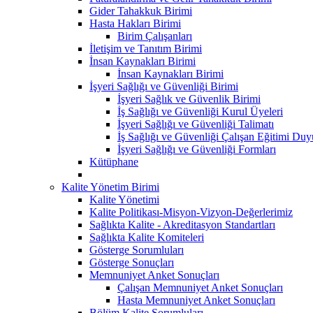
Gider Tahakkuk Birimi
Hasta Hakları Birimi
Birim Çalışanları
İletişim ve Tanıtım Birimi
İnsan Kaynakları Birimi
İnsan Kaynakları Birimi
İşyeri Sağlığı ve Güvenliği Birimi
İşyeri Sağlık ve Güvenlik Birimi
İş Sağlığı ve Güvenliği Kurul Üyeleri
İşyeri Sağlığı ve Güvenliği Talimatı
İş Sağlığı ve Güvenliği Çalışan Eğitimi Du
İşyeri Sağlığı ve Güvenliği Formları
Kütüphane
Kalite Yönetim Birimi
Kalite Yönetimi
Kalite Politikası-Misyon-Vizyon-Değerlerimiz
Sağlıkta Kalite - Akreditasyon Standartları
Sağlıkta Kalite Komiteleri
Gösterge Sorumluları
Gösterge Sonuçları
Memnuniyet Anket Sonuçları
Çalışan Memnuniyet Anket Sonuçları
Hasta Memnuniyet Anket Sonuçları
Bölüm Kalite Sorumluları