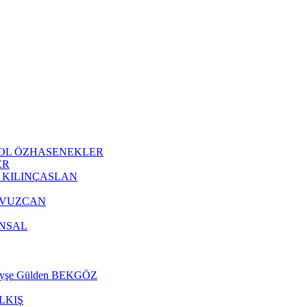
 AKYOL ÖZHASENEKLER
ER
Oğuz KILINÇASLAN
m YAVUZCAN
 ÜNSAL
r. Ayşe Gülden BEKGÖZ
 ALKIŞ