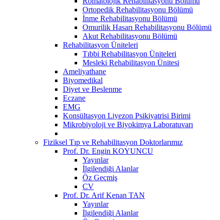
Romatolojik Rehabilitasyonu Bölümü
Ortopedik Rehabilitasyonu Bölümü
İnme Rehabilitasyonu Bölümü
Omurilik Hasarı Rehabilitasyonu Bölümü
Akut Rehabilitasyonu Bölümü
Rehabilitasyon Üniteleri
Tıbbi Rehabilitasyon Üniteleri
Mesleki Rehabilitasyon Ünitesi
Ameliyathane
Biyomedikal
Diyet ve Beslenme
Eczane
EMG
Konsültasyon Liyezon Psikiyatrisi Birimi
Mikrobiyoloji ve Biyokimya Laboratuvarı
Fiziksel Tıp ve Rehabilitasyon Doktorlarımız
Prof. Dr. Engin KOYUNCU
Yayınlar
İlgilendiği Alanlar
Öz Geçmiş
CV
Prof. Dr. Arif Kenan TAN
Yayınlar
İlgilendiği Alanlar