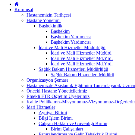
Kurumsal
Hastanemizin Tarihçesi
Hastane Yönetimi
Başhekimlik
Başhekim
Başhekim Yardımcısı
Başhekim Yardımcısı
İdari ve Mali Hizmetler Müdürlüğü
İdari ve Mali Hizmetler Müdürü
İdari ve Mali Hizmetler Md.Yrd.
İdari ve Mali Hizmetler Md.Yrd.
Sağlık Bakım Hizmetleri Müdürlüğü
Sağlık Bakım Hizmetleri Müdürü
Organizasyon Şeması
Hastanemizde Asistanlık Eğitimini Tamamlayarak Uzm
Önceki Hastane Yöneticilerimiz
Emekli FTR Öğretim Üyelerimiz
Kalite Politikamız-Misyonumuz-Vizyonumuz-Değerlerim
İdari Hizmetler
Ayniyat Birimi
Bilgi İşlem Birimi
Çalışan Hakları ve Güvenliği Birimi
Birim Çalışanları
Faturalandırma ve Gelir Tahakkuk Birimi