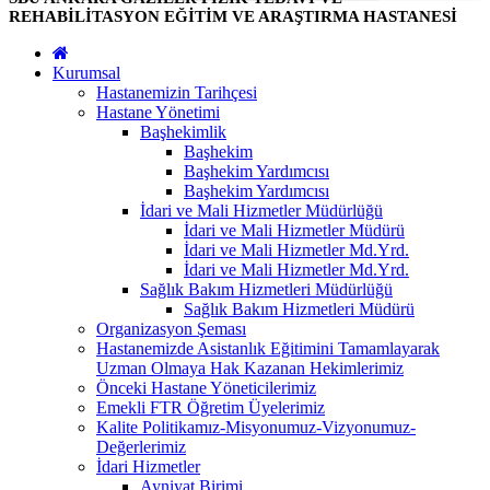
REHABİLİTASYON EĞİTİM VE ARAŞTIRMA HASTANESİ
Kurumsal
Hastanemizin Tarihçesi
Hastane Yönetimi
Başhekimlik
Başhekim
Başhekim Yardımcısı
Başhekim Yardımcısı
İdari ve Mali Hizmetler Müdürlüğü
İdari ve Mali Hizmetler Müdürü
İdari ve Mali Hizmetler Md.Yrd.
İdari ve Mali Hizmetler Md.Yrd.
Sağlık Bakım Hizmetleri Müdürlüğü
Sağlık Bakım Hizmetleri Müdürü
Organizasyon Şeması
Hastanemizde Asistanlık Eğitimini Tamamlayarak
Uzman Olmaya Hak Kazanan Hekimlerimiz
Önceki Hastane Yöneticilerimiz
Emekli FTR Öğretim Üyelerimiz
Kalite Politikamız-Misyonumuz-Vizyonumuz-
Değerlerimiz
İdari Hizmetler
Ayniyat Birimi