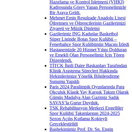
Hazırlama ve Kontrol İşletmeni (VHKİ)
Kadrosunda Görev Yapan Personelimizle
Bir Araya Geldi.
Mehmet Emin Resulzade Anadolu Lisesi
Öğretmen ve Öğrencilerinin Gazilerimizi
Ziyareti ve Müzik Dinletisi
Gazilerimiz ING Kadınlar Basketbol
Süper Liginde Botaş Spor Kulübü –
Fenerbahçe Spor Kulübünün Maçını İzledi
Hastanemizde 20 Hizmet Yılını Dolduran
ve Emekli Olan Personelimiz İçin Tören
Düzenlendi.
TİTCK İlgili Daire Başkanları Tarafından
Klinik Araştırma Süreçleri Hakkında
Hekimlerimize Yönelik Bilgilendirme
Sunumu Yapıldı
Paris 2024 Paralimpik Oyunlarında Para
Okçuluk Klasik Yay Karışık Takım Olarak
Gümüş Madalya Alan Gazimiz Sadık
SAVAŞ’la Gurur Duyduk.
TSK Rehabilitasyon Merkezi Engelliler
Spor Kulübü Takımlarının 2024-2025
Sezon Açılış Kutlama Kokteyli
Gerçekleştirildi
Başhekimimiz Prof. Dr. Sn. Engin