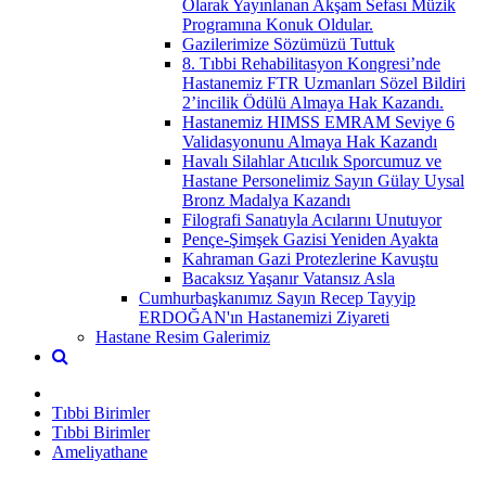
Olarak Yayınlanan Akşam Sefası Müzik
Programına Konuk Oldular.
Gazilerimize Sözümüzü Tuttuk
8. Tıbbi Rehabilitasyon Kongresi’nde
Hastanemiz FTR Uzmanları Sözel Bildiri
2’incilik Ödülü Almaya Hak Kazandı.
Hastanemiz HIMSS EMRAM Seviye 6
Validasyonunu Almaya Hak Kazandı
Havalı Silahlar Atıcılık Sporcumuz ve
Hastane Personelimiz Sayın Gülay Uysal
Bronz Madalya Kazandı
Filografi Sanatıyla Acılarını Unutuyor
Pençe-Şimşek Gazisi Yeniden Ayakta
Kahraman Gazi Protezlerine Kavuştu
Bacaksız Yaşanır Vatansız Asla
Cumhurbaşkanımız Sayın Recep Tayyip
ERDOĞAN'ın Hastanemizi Ziyareti
Hastane Resim Galerimiz
Tıbbi Birimler
Tıbbi Birimler
Ameliyathane