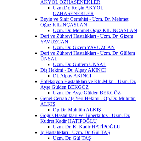
AKYOL ÖZHASENEKLER
Uzm.Dr. Rojşin AKYOL
ÖZHASENEKLER
Beyin ve Sinir Cerrahisi - Uzm. Dr. Mehmet
Oğuz KILINÇASLAN
Uzm. Dr. Mehmet Oğuz KILINÇASLAN
Deri ve Zührevi Hastalıkları - Uzm. Dr. Gizem
YAVUZCAN
Uzm. Dr. Gizem YAVUZCAN
Deri ve Zührevi Hastalıkları - Uzm. Dr. Gülfem
ÜNSAL
Uzm. Dr. Gülfem ÜNSAL
Diş Hekimi - Dt. Alpay AKINCI
Dt. Alpay AKINCI
Enfeksiyon Hastalıkları ve Kln.Mikr. - Uzm. Dr.
Ayşe Gülden BEKGÖZ
Uzm. Dr. Ayşe Gülden BEKGÖZ
Genel Cerrah / İş Yeri Hekimi - Op.Dr. Muhittin
ALKIŞ
Op.Dr. Muhittin ALKIŞ
Göğüs Hastalıkları ve Tüberküloz - Uzm. Dr.
Kudret Kadir HATİPOĞLU
Uzm. Dr. K. Kadir HATİPOĞLU
İç Hastalıkları - Uzm. Dr. Gül TAŞ
Uzm. Dr. Gül TAŞ