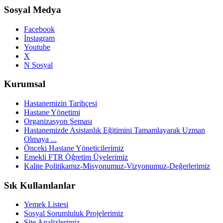
Sosyal Medya
Facebook
İnstagram
Youtube
X
N Sosyal
Kurumsal
Hastanemizin Tarihçesi
Hastane Yönetimi
Organizasyon Şeması
Hastanemizde Asistanlık Eğitimini Tamamlayarak Uzman
Olmaya ...
Önceki Hastane Yöneticilerimiz
Emekli FTR Öğretim Üyelerimiz
Kalite Politikamız-Misyonumuz-Vizyonumuz-Değerlerimiz
Sık Kullanılanlar
Yemek Listesi
Sosyal Sorumluluk Projelerimiz
Site Analizlerimiz