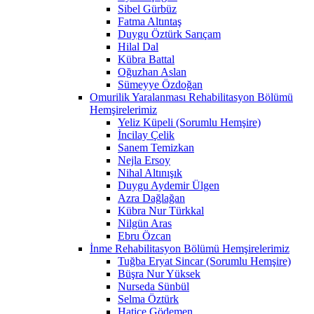
Sibel Gürbüz
Fatma Altıntaş
Duygu Öztürk Sarıçam
Hilal Dal
Kübra Battal
Oğuzhan Aslan
Sümeyye Özdoğan
Omurilik Yaralanması Rehabilitasyon Bölümü
Hemşirelerimiz
Yeliz Küpeli (Sorumlu Hemşire)
İncilay Çelik
Sanem Temizkan
Nejla Ersoy
Nihal Altınışık
Duygu Aydemir Ülgen
Azra Dağlağan
Kübra Nur Türkkal
Nilgün Aras
Ebru Özcan
İnme Rehabilitasyon Bölümü Hemşirelerimiz
Tuğba Eryat Sincar (Sorumlu Hemşire)
Büşra Nur Yüksek
Nurseda Sünbül
Selma Öztürk
Hatice Gödemen