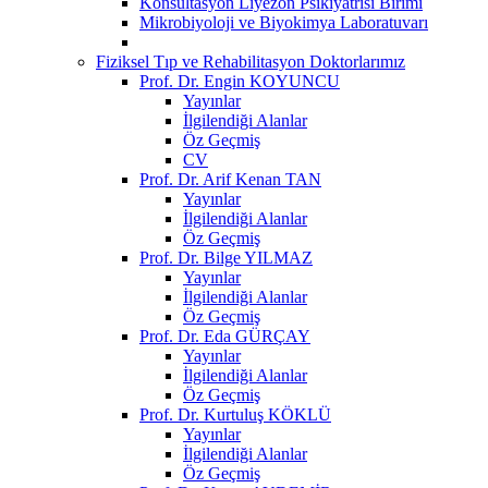
Konsültasyon Liyezon Psikiyatrisi Birimi
Mikrobiyoloji ve Biyokimya Laboratuvarı
Fiziksel Tıp ve Rehabilitasyon Doktorlarımız
Prof. Dr. Engin KOYUNCU
Yayınlar
İlgilendiği Alanlar
Öz Geçmiş
CV
Prof. Dr. Arif Kenan TAN
Yayınlar
İlgilendiği Alanlar
Öz Geçmiş
Prof. Dr. Bilge YILMAZ
Yayınlar
İlgilendiği Alanlar
Öz Geçmiş
Prof. Dr. Eda GÜRÇAY
Yayınlar
İlgilendiği Alanlar
Öz Geçmiş
Prof. Dr. Kurtuluş KÖKLÜ
Yayınlar
İlgilendiği Alanlar
Öz Geçmiş