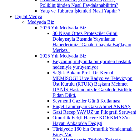
Polikliniğinden Nasıl Faydalanabilirim?
Yatış ve Taburcu İşlemleri Nasıl Yapılır ?
Dijital Medya
Medyada Biz
2026 Yılı Medyada Biz
30 Nisan Ortez-Protezciler Günü
Dolayısıyla Basında Yayınlanan
Haberlerimiz "Gazileri hayata Bağlayan
Merkez"
2025 Yılı Medyada Biz
Beyzanur, milyonda bir görülen hastalık
nedeniyle yürüyemiyor
Sağlık Bakanı Prof. Dr. Kemal
MEMİŞOĞLU ve Radyo ve Televizyon
Üst Kurulu (RTÜK) Başkanı Mehmet
DANİŞ Hastanemizde Gazilerle Birlikte
Fidan Dikti.
Seymenli Gaziler Günü Kutlaması
Engel Tanımayan Gazi Ahmet AKBAŞ
Gazi Recep YAVUZ'un Filografi Serüveni
Omurilik Felçli Hacere KORKMAZ'ın
Hayatı Ankara'da Değişti
Türkiyede 160 bin Omurilik Yaralanmalı
Birey Var