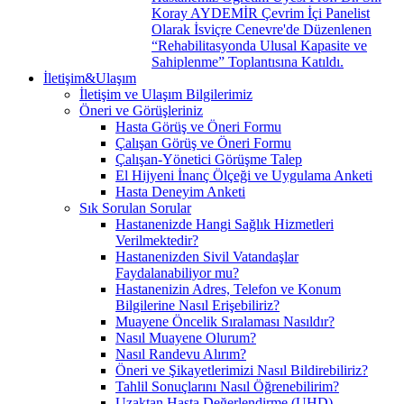
Koray AYDEMİR Çevrim İçi Panelist
Olarak İsviçre Cenevre'de Düzenlenen
“Rehabilitasyonda Ulusal Kapasite ve
Sahiplenme” Toplantısına Katıldı.
İletişim&Ulaşım
İletişim ve Ulaşım Bilgilerimiz
Öneri ve Görüşleriniz
Hasta Görüş ve Öneri Formu
Çalışan Görüş ve Öneri Formu
Çalışan-Yönetici Görüşme Talep
El Hijyeni İnanç Ölçeği ve Uygulama Anketi
Hasta Deneyim Anketi
Sık Sorulan Sorular
Hastanenizde Hangi Sağlık Hizmetleri
Verilmektedir?
Hastanenizden Sivil Vatandaşlar
Faydalanabiliyor mu?
Hastanenizin Adres, Telefon ve Konum
Bilgilerine Nasıl Erişebiliriz?
Muayene Öncelik Sıralaması Nasıldır?
Nasıl Muayene Olurum?
Nasıl Randevu Alırım?
Öneri ve Şikayetlerimizi Nasıl Bildirebiliriz?
Tahlil Sonuçlarını Nasıl Öğrenebilirim?
Uzaktan Hasta Değerlendirme (UHD)