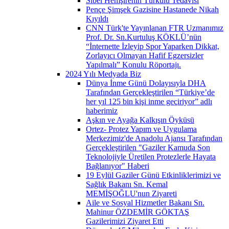
Sibel Hemşirenin Türkülü Tedavisi
Pençe Şimşek Gazisine Hastanede Nikah
Kıyıldı
CNN Türk'te Yayınlanan FTR Uzmanımız
Prof. Dr. Sn.Kurtuluş KÖKLÜ’nün
“İnternette İzleyip Spor Yaparken Dikkat,
Zorlayıcı Olmayan Hafif Egzersizler
Yapılmalı” Konulu Röportajı.
2024 Yılı Medyada Biz
Dünya İnme Günü Dolayısıyla DHA
Tarafından Gerçekleştirilen “Türkiye’de
her yıl 125 bin kişi inme geçiriyor” adlı
haberimiz
Aşkın ve Ayağa Kalkışın Öyküsü
Ortez- Protez Yapım ve Uygulama
Merkezimiz'de Anadolu Ajansı Tarafından
Gerçekleştirilen "Gaziler Kamuda Son
Teknolojiyle Üretilen Protezlerle Hayata
Bağlanıyor" Haberi
19 Eylül Gaziler Günü Etkinliklerimizi ve
Sağlık Bakanı Sn. Kemal
MEMİŞOĞLU'nun Ziyareti
Aile ve Sosyal Hizmetler Bakanı Sn.
Mahinur ÖZDEMİR GÖKTAŞ
Gazilerimizi Ziyaret Etti