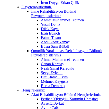
İrem Duygu Erkan Çelik
Fizyoterapistlerimiz
İnme Rehabilitasyon Bölümü
Fizyoterapistlerimiz
Ahmet Muhammet Tecimen
Yusuf Deniz
Dilek Kaya
Ezgi Ebinçli
Fatma Tosun
Abdulkadir Yamaç
Büşra Sam Bülbül
Omurilik Yaralanması Rehabilitasyon Bölümü
Fizyoterapistlerimiz
Ahmet Muhammet Tecimen
Canan Karataş
Nazlı Şimal Karaoğlu
Sevgi Evlendi
Elif Atamel Ekim
Mehmet Kaygısız
Berna Demirtaş
Hemşirelerimiz
Akut Rehabilitasyon Bölümü Hemşirelerimiz
Perihan Yiğitoğlu (Sorumlu Hemşire)
Ayşegül Aykut
Aynur Çağan