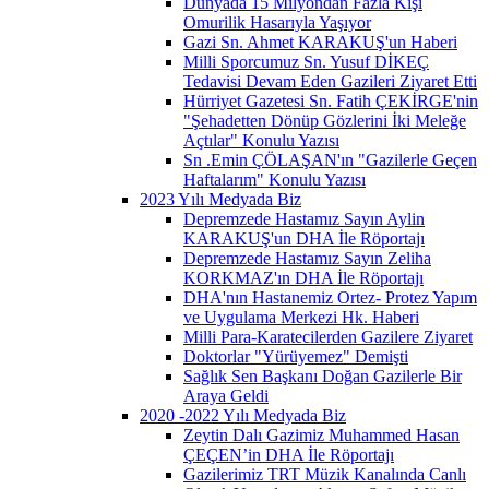
Dünyada 15 Milyondan Fazla Kişi
Omurilik Hasarıyla Yaşıyor
Gazi Sn. Ahmet KARAKUŞ'un Haberi
Milli Sporcumuz Sn. Yusuf DİKEÇ
Tedavisi Devam Eden Gazileri Ziyaret Etti
Hürriyet Gazetesi Sn. Fatih ÇEKİRGE'nin
"Şehadetten Dönüp Gözlerini İki Meleğe
Açtılar" Konulu Yazısı
Sn .Emin ÇÖLAŞAN'ın "Gazilerle Geçen
Haftalarım" Konulu Yazısı
2023 Yılı Medyada Biz
Depremzede Hastamız Sayın Aylin
KARAKUŞ'un DHA İle Röportajı
Depremzede Hastamız Sayın Zeliha
KORKMAZ'ın DHA İle Röportajı
DHA'nın Hastanemiz Ortez- Protez Yapım
ve Uygulama Merkezi Hk. Haberi
Milli Para-Karatecilerden Gazilere Ziyaret
Doktorlar "Yürüyemez" Demişti
Sağlık Sen Başkanı Doğan Gazilerle Bir
Araya Geldi
2020 -2022 Yılı Medyada Biz
Zeytin Dalı Gazimiz Muhammed Hasan
ÇEÇEN’in DHA İle Röportajı
Gazilerimiz TRT Müzik Kanalında Canlı