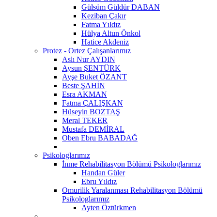
Gülsüm Güldür DABAN
Keziban Çakır
Fatma Yıldız
Hülya Altun Önkol
Hatice Akdeniz
Protez - Ortez Çalışanlarımız
Aslı Nur AYDIN
Aysun ŞENTÜRK
Ayşe Buket ÖZANT
Beste ŞAHİN
Esra AKMAN
Fatma ÇALIŞKAN
Hüseyin BOZTAŞ
Meral TEKER
Mustafa DEMİRAL
Oben Ebru BABADAĞ
Psikologlarımız
İnme Rehabilitasyon Bölümü Psikologlarımız
Handan Güler
Ebru Yıldız
Omurilik Yaralanması Rehabilitasyon Bölümü
Psikologlarımız
Ayten Öztürkmen