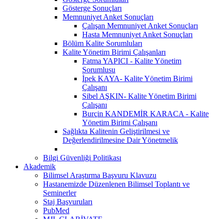
Gösterge Sonuçları
Memnuniyet Anket Sonuçları
Çalışan Memnuniyet Anket Sonuçları
Hasta Memnuniyet Anket Sonuçları
Bölüm Kalite Sorumluları
Kalite Yönetim Birimi Çalışanları
Fatma YAPICI - Kalite Yönetim
Sorumlusu
İpek KAYA- Kalite Yönetim Birimi
Çalışanı
Sibel AŞKIN- Kalite Yönetim Birimi
Çalışanı
Burçin KANDEMİR KARACA - Kalite
Yönetim Birimi Çalışanı
Sağlıkta Kalitenin Geliştirilmesi ve
Değerlendirilmesine Dair Yönetmelik
Bilgi Güvenliği Politikası
Akademik
Bilimsel Araştırma Başvuru Klavuzu
Hastanemizde Düzenlenen Bilimsel Toplantı ve
Seminerler
Staj Başvuruları
PubMed