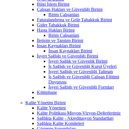
Bilgi İşlem Birimi
Çalışan Hakları ve Güvenliği Birimi
Birim Çalışanları
Faturalandırma ve Gelir Tahakkuk Birimi
Gider Tahakkuk Birimi
Hasta Hakları Birimi
Birim Çalışanları
İletişim ve Tanıtım Birimi
İnsan Kaynakları Birimi
İnsan Kaynakları Birimi
İşyeri Sağlığı ve Güvenliği Birimi
İşyeri Sağlık ve Güvenlik Birimi
İş Sağlığı ve Güvenliği Kurul Üyeleri
İşyeri Sağlığı ve Güvenliği Talimatı
İş Sağlığı ve Güvenliği Çalışan Eğitimi
Duyurusu
İşyeri Sağlığı ve Güvenliği Formları
Kütüphane
Kalite Yönetim Birimi
Kalite Yönetimi
Kalite Politikası-Misyon-Vizyon-Değerlerimiz
Sağlıkta Kalite - Akreditasyon Standartları
Sağlıkta Kalite Komiteleri
Gösterge Sorumluları