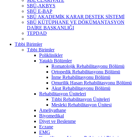
MJL CLARİVATE
SBÜ-AKBYS
SBÜ E-BAP
SBÜ AKADEMİK KARAR DESTEK SİSTEMİ
SBÜ KÜTÜPHANE VE DÖKÜMANTASYON
DAİRE BAŞKANLIĞI
TEPDAD
Tıbbi Birimler
Tıbbi Birimler
Poliklinikler
Yataklı Bölümler
Romatolojik Rehabilitasyonu Bölümü
Ortopedik Rehabilitasyonu Bölümü
İnme Rehabilitasyonu Bölümü
Omurilik Hasarı Rehabilitasyonu Bölümü
Akut Rehabilitasyonu Bölümü
Rehabilitasyon Üniteleri
Tıbbi Rehabilitasyon Üniteleri
Mesleki Rehabilitasyon Ünitesi
Ameliyathane
Biyomedikal
Diyet ve Beslenme
Eczane
EMG