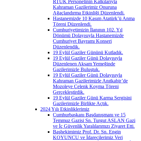
RTÜK Personelinin Katkılarıyla
Kahraman Gazilerimiz Onuruna
Ağaçlandırma Etkinliği Düzenlendi.
Hastanemizde 10 Kasım Atatürk’ü Anma
Töreni Düzenlendi.
Cumhuriyetimizin İlanının 102. Yıl
Dönümü Dolayısıyla Hastanemizde
Cumhuriyet Bayramı Konseri
Düzenlendik.
19 Eylül Gaziler Gününü Kutladık.
19 Eylül Gaziler Günü Dolayısıyla
Düzenlenen Akşam Yemeğinde
Gazilerimizle Buluştuk.
19 Eylül Gaziler Günü Dolayısıyla
Kahraman Gazilerimizle Anıtkabir’de
Mozoleye Çelenk Koyma Töreni
Gerçekleştirdik.
19 Eylül Gaziler Günü Karma Sergisini
Gazilerimizle Birlikte Açtık.
2024 Yılı Etkinliklerimiz
Cumhurbaşkanı Başdanışmanı ve 15
Temmuz Gazisi Sn. Turgut ASLAN Gazi
ve İç Güvenlik Yaralılarımızı Ziyaret Etti.
Başhekimimiz Prof. Dr. Sn. Engin
KOYUNCU ve İdarecilerimiz Veri