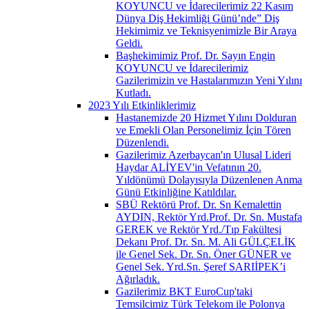
KOYUNCU ve İdarecilerimiz 22 Kasım
Dünya Diş Hekimliği Günü’nde” Diş
Hekimimiz ve Teknisyenimizle Bir Araya
Geldi.
Başhekimimiz Prof. Dr. Sayın Engin
KOYUNCU ve İdarecilerimiz
Gazilerimizin ve Hastalarımızın Yeni Yılını
Kutladı.
2023 Yılı Etkinliklerimiz
Hastanemizde 20 Hizmet Yılını Dolduran
ve Emekli Olan Personelimiz İçin Tören
Düzenlendi.
Gazilerimiz Azerbaycan'ın Ulusal Lideri
Haydar ALİYEV'in Vefatının 20.
Yıldönümü Dolayısıyla Düzenlenen Anma
Günü Etkinliğine Katıldılar.
SBÜ Rektörü Prof. Dr. Sn Kemalettin
AYDIN, Rektör Yrd.Prof. Dr. Sn. Mustafa
GEREK ve Rektör Yrd./Tıp Fakültesi
Dekanı Prof. Dr. Sn. M. Ali GÜLÇELİK
ile Genel Sek. Dr. Sn. Öner GÜNER ve
Genel Sek. Yrd.Sn. Şeref SARIİPEK’i
Ağırladık.
Gazilerimiz BKT EuroCup'taki
Temsilcimiz Türk Telekom ile Polonya