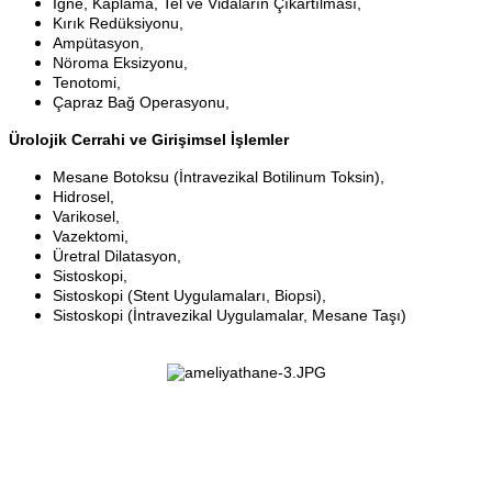
İğne, Kaplama, Tel ve Vidaların Çıkartılması,
Kırık Redüksiyonu,
Ampütasyon,
Nöroma Eksizyonu,
Tenotomi,
Çapraz Bağ Operasyonu,
Ürolojik Cerrahi ve Girişimsel İşlemler
Mesane Botoksu (İntravezikal Botilinum Toksin),
Hidrosel,
Varikosel,
Vazektomi,
Üretral Dilatasyon,
Sistoskopi,
Sistoskopi (Stent Uygulamaları, Biopsi),
Sistoskopi (İntravezikal
Uygulamalar
, Mesane Taşı)