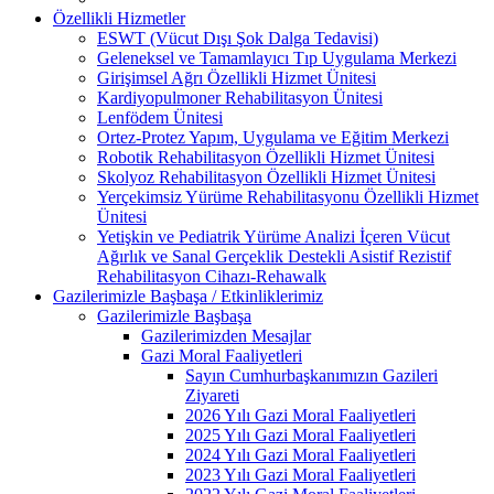
Özellikli Hizmetler
ESWT (Vücut Dışı Şok Dalga Tedavisi)
Geleneksel ve Tamamlayıcı Tıp Uygulama Merkezi
Girişimsel Ağrı Özellikli Hizmet Ünitesi
Kardiyopulmoner Rehabilitasyon Ünitesi
Lenfödem Ünitesi
Ortez-Protez Yapım, Uygulama ve Eğitim Merkezi
Robotik Rehabilitasyon Özellikli Hizmet Ünitesi
Skolyoz Rehabilitasyon Özellikli Hizmet Ünitesi
Yerçekimsiz Yürüme Rehabilitasyonu Özellikli Hizmet
Ünitesi
Yetişkin ve Pediatrik Yürüme Analizi İçeren Vücut
Ağırlık ve Sanal Gerçeklik Destekli Asistif Rezistif
Rehabilitasyon Cihazı-Rehawalk
Gazilerimizle Başbaşa / Etkinliklerimiz
Gazilerimizle Başbaşa
Gazilerimizden Mesajlar
Gazi Moral Faaliyetleri
Sayın Cumhurbaşkanımızın Gazileri
Ziyareti
2026 Yılı Gazi Moral Faaliyetleri
2025 Yılı Gazi Moral Faaliyetleri
2024 Yılı Gazi Moral Faaliyetleri
2023 Yılı Gazi Moral Faaliyetleri