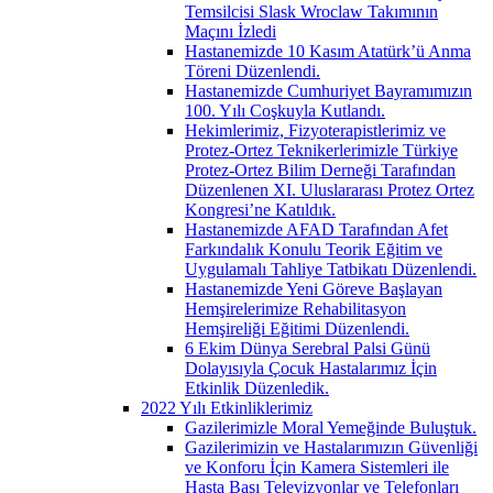
Temsilcisi Slask Wroclaw Takımının
Maçını İzledi
Hastanemizde 10 Kasım Atatürk’ü Anma
Töreni Düzenlendi.
Hastanemizde Cumhuriyet Bayramımızın
100. Yılı Coşkuyla Kutlandı.
Hekimlerimiz, Fizyoterapistlerimiz ve
Protez-Ortez Teknikerlerimizle Türkiye
Protez-Ortez Bilim Derneği Tarafından
Düzenlenen XI. Uluslararası Protez Ortez
Kongresi’ne Katıldık.
Hastanemizde AFAD Tarafından Afet
Farkındalık Konulu Teorik Eğitim ve
Uygulamalı Tahliye Tatbikatı Düzenlendi.
Hastanemizde Yeni Göreve Başlayan
Hemşirelerimize Rehabilitasyon
Hemşireliği Eğitimi Düzenlendi.
6 Ekim Dünya Serebral Palsi Günü
Dolayısıyla Çocuk Hastalarımız İçin
Etkinlik Düzenledik.
2022 Yılı Etkinliklerimiz
Gazilerimizle Moral Yemeğinde Buluştuk.
Gazilerimizin ve Hastalarımızın Güvenliği
ve Konforu İçin Kamera Sistemleri ile
Hasta Başı Televizyonlar ve Telefonları