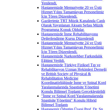
Yenilendi.
Hastanemizde Memuriyette 20 ve Üstü
Hizmet Yılını Tamamlayan Personelimiz
İçin Tören Düzenlendi.
Gazilerimiz TRT Müzik Kanalında Canlı
Olarak Yayınlanan Akşam Sefası Müzik
Programına Konuk Oldular.
Hastanemizde İnme Rehabilitasyonu
Değerlendirme Kursu Düzenlendi
Hastanemizde Memuriyette 24 ve Üstü
Hizmet Yılını Tamamlayan Personelimiz
İçin Tören Düzenlendi.
Hastanemizde Narkorehber Farkındalık
Eğitimi Verildi.
Hastanemizde Türkiye Fiziksel Tıp ve
Rehabilitasyon Uzman Hekimleri Derneği
ve British Society of Physical &
Rehabilitation Medicine
Koordinatörlüğünde İnme ve Spinal Kord
Yaralanmalarında Spastisite Yönetimi
Konulu Bilimsel Toplantı Gerçekleştirildi
"İnme ve Spinal Kord Yaralanmalarında
Spastisite Yönetimi" Konulu Hibrid
Bilimsel Toplantı
Hastanemiz Öğretim Üyesi Prof. Dr. Sn.