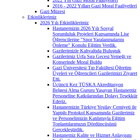
2022 Yılı Gazi Moral Faaliyetleri
2016 - 2022 Yılları Gazi Moral Faaliyetleri
Gazi Müzesi
Etkinliklerimiz
2026 Yılı Etkinliklerimiz
Hastanemizin 2026 Yılı Sosyal
Sorumluluk Projeleri Kapsamında Lise
Öğrencilerine "Spor Yaralanmalarını
Önleme" Konulu Eğitim Verdik.
Gazilerimizle Kahvaltıda Buluştuk
Gazilerimiz Urfa Sıra Gecesi Yemeği ve
Konserinde Moral Buldu
Gazi Üniversitesi Tıp Fakültesi Öğretim
Üyeleri ve Öğrencileri Gazilerimizi Ziyaret
Etti.
Üçüncü Kez TÜSKA Akreditasyon
Belgesi Alma Gururu Yaşayan Hastanemiz
Personeline Katkılarından Dolayı Teşekkür
Ederiz.
Hastanemizin Türkiye Yeşilay Cemiyeti ile
Yaptığı Protokol Kapsamında Gazilerimiz
ve Personelimizin Katılımıyla Eğitim
Toplantılarımızın Dördüncüsünü
Gerçekleştirdik.
Hastanemiz Kalite ve Hizmet Anlayışını