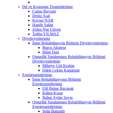
Dil ve Konuşma Terapistlerimiz
Cansu Bayram
Deniz Asal
Kevser NAR
Hanife Şahin
Zehra Nur Güven
Tuğba YILMAZ
Diyetisyenlerimiz
İnme Rehabilitasyon Bölümü Diyetisyenlerimiz
Burcu Akmeşe
Bilge Darı
Omurilik Yaralanması Rehabilitasyon Bölümü
Diyetisyenlerimiz
Mihriye Gül Keskin
Dilek Çekim Kandemir
Ergoterapistlerimiz
İnme Rehabilitasyonu Bölümü
Ergoterapistlerimiz
Elif Bahar Bacanak
Kübra Kışan
Bahar Aydın Saygı
Omurilik Yaralanması Rehabilitasyon Bölümü
Ergoterapistlerimiz
Seda Baturalp