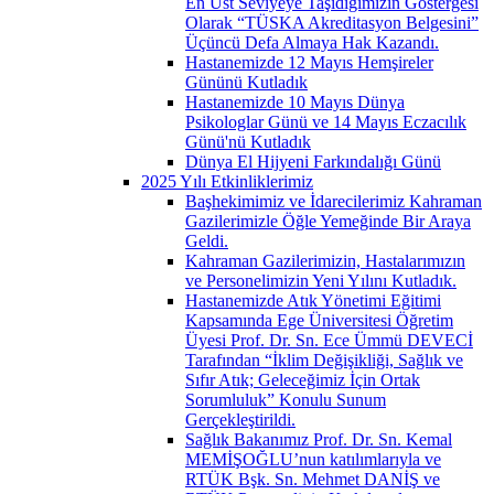
En Üst Seviyeye Taşıdığımızın Göstergesi
Olarak “TÜSKA Akreditasyon Belgesini”
Üçüncü Defa Almaya Hak Kazandı.
Hastanemizde 12 Mayıs Hemşireler
Gününü Kutladık
Hastanemizde 10 Mayıs Dünya
Psikologlar Günü ve 14 Mayıs Eczacılık
Günü'nü Kutladık
Dünya El Hijyeni Farkındalığı Günü
2025 Yılı Etkinliklerimiz
Başhekimimiz ve İdarecilerimiz Kahraman
Gazilerimizle Öğle Yemeğinde Bir Araya
Geldi.
Kahraman Gazilerimizin, Hastalarımızın
ve Personelimizin Yeni Yılını Kutladık.
Hastanemizde Atık Yönetimi Eğitimi
Kapsamında Ege Üniversitesi Öğretim
Üyesi Prof. Dr. Sn. Ece Ümmü DEVECİ
Tarafından “İklim Değişikliği, Sağlık ve
Sıfır Atık; Geleceğimiz İçin Ortak
Sorumluluk” Konulu Sunum
Gerçekleştirildi.
Sağlık Bakanımız Prof. Dr. Sn. Kemal
MEMİŞOĞLU’nun katılımlarıyla ve
RTÜK Bşk. Sn. Mehmet DANİŞ ve