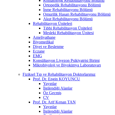
Romatolojik Rehabilitasyonu Bölümü
Ortopedik Rehabilitasyonu Bölümü
İnme Rehabilitasyonu Bölümü
Omurilik Hasarı Rehabilitasyonu Bölümü
Akut Rehabilitasyonu Bölümü
Rehabilitasyon Üniteleri
Tıbbi Rehabilitasyon Üniteleri
Mesleki Rehabilitasyon Ünitesi
Ameliyathane
Biyomedikal
Diyet ve Beslenme
Eczane
EMG
Konsültasyon Liyezon Psikiyatrisi Birimi
Mikrobiyoloji ve Biyokimya Laboratuvarı
Fiziksel Tıp ve Rehabilitasyon Doktorlarımız
Prof. Dr. Engin KOYUNCU
Yayınlar
İlgilendiği Alanlar
Öz Geçmiş
CV
Prof. Dr. Arif Kenan TAN
Yayınlar
İlgilendiği Alanlar