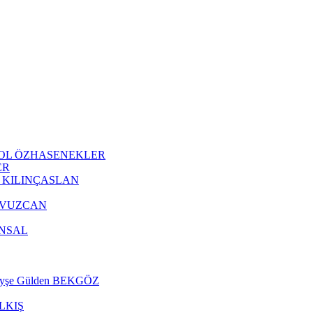
 AKYOL ÖZHASENEKLER
ER
Oğuz KILINÇASLAN
m YAVUZCAN
 ÜNSAL
r. Ayşe Gülden BEKGÖZ
 ALKIŞ