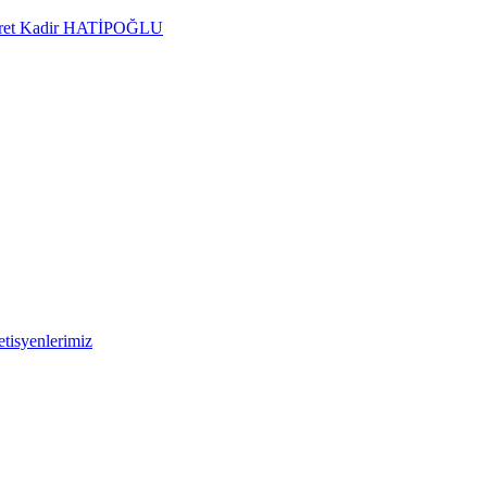
Kudret Kadir HATİPOĞLU
tisyenlerimiz