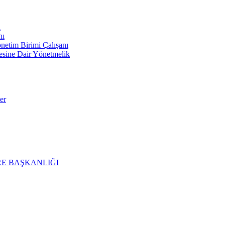
ı
nı
im Birimi Çalışanı
mesine Dair Yönetmelik
er
E BAŞKANLIĞI