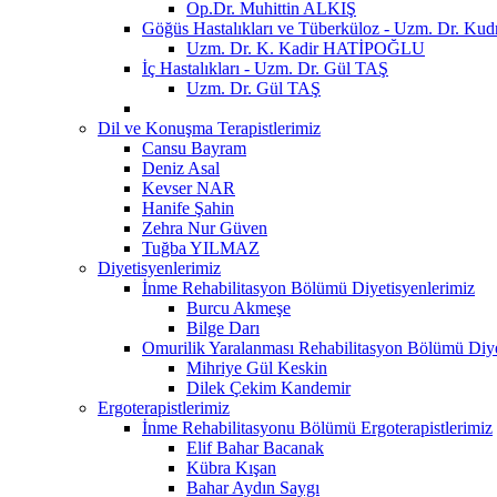
Op.Dr. Muhittin ALKIŞ
Göğüs Hastalıkları ve Tüberküloz - Uzm. Dr. 
Uzm. Dr. K. Kadir HATİPOĞLU
İç Hastalıkları - Uzm. Dr. Gül TAŞ
Uzm. Dr. Gül TAŞ
Dil ve Konuşma Terapistlerimiz
Cansu Bayram
Deniz Asal
Kevser NAR
Hanife Şahin
Zehra Nur Güven
Tuğba YILMAZ
Diyetisyenlerimiz
İnme Rehabilitasyon Bölümü Diyetisyenlerimiz
Burcu Akmeşe
Bilge Darı
Omurilik Yaralanması Rehabilitasyon Bölümü Diye
Mihriye Gül Keskin
Dilek Çekim Kandemir
Ergoterapistlerimiz
İnme Rehabilitasyonu Bölümü Ergoterapistlerimiz
Elif Bahar Bacanak
Kübra Kışan
Bahar Aydın Saygı