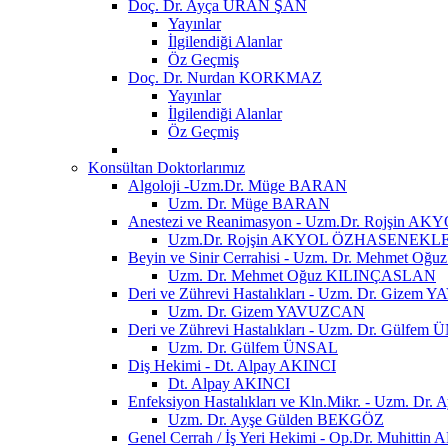
Doç. Dr. Ayça URAN ŞAN
Yayınlar
İlgilendiği Alanlar
Öz Geçmiş
Doç. Dr. Nurdan KORKMAZ
Yayınlar
İlgilendiği Alanlar
Öz Geçmiş
Konsültan Doktorlarımız
Algoloji -Uzm.Dr. Müge BARAN
Uzm. Dr. Müge BARAN
Anestezi ve Reanimasyon - Uzm.Dr. Rojşin
Uzm.Dr. Rojşin AKYOL ÖZHASENEKL
Beyin ve Sinir Cerrahisi - Uzm. Dr. Mehmet 
Uzm. Dr. Mehmet Oğuz KILINÇASLAN
Deri ve Zührevi Hastalıkları - Uzm. Dr. Gize
Uzm. Dr. Gizem YAVUZCAN
Deri ve Zührevi Hastalıkları - Uzm. Dr. Gülfem
Uzm. Dr. Gülfem ÜNSAL
Diş Hekimi - Dt. Alpay AKINCI
Dt. Alpay AKINCI
Enfeksiyon Hastalıkları ve Kln.Mikr. - Uzm. D
Uzm. Dr. Ayşe Gülden BEKGÖZ
Genel Cerrah / İş Yeri Hekimi - Op.Dr. Muhittin