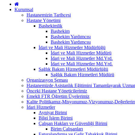
Kurumsal
Hastanemizin Tarihçesi
Hastane Yönetimi
Başhekimlik
Başhekim
Başhekim Yardımcısı
Başhekim Yardımcısı
İdari ve Mali Hizmetler Müdürlüğü
İdari ve Mali Hizmetler Müdürü
İdari ve Mali Hizmetler Md.Yrd.
İdari ve Mali Hizmetler Md.Yrd.
Sağlık Bakım Hizmetleri Müdürlüğü
Sağlık Bakım Hizmetleri Müdürü
Organizasyon Şeması
Hastanemizde Asistanlık Eğitimini Tamamlayarak Uzm
Önceki Hastane Yöneticilerimiz
Emekli FTR Öğretim Üyelerimiz
Kalite Politikamız-Misyonumuz-Vizyonumuz-Değerlerim
İdari Hizmetler
Ayniyat Birimi
Bilgi İşlem Birimi
Çalışan Hakları ve Güvenliği Birimi
Birim Çalışanları
Faturalandırma ve Gelir Tahakkuk Birimi