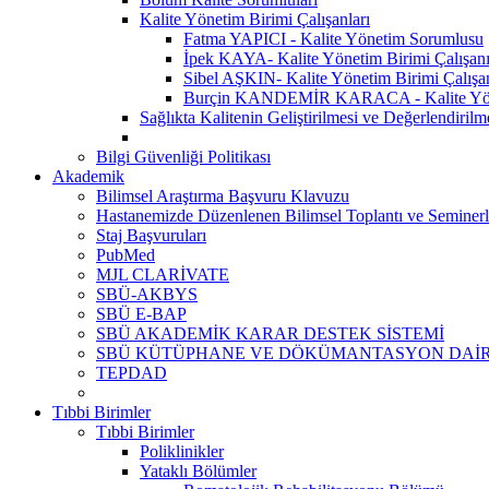
Kalite Yönetim Birimi Çalışanları
Fatma YAPICI - Kalite Yönetim Sorumlusu
İpek KAYA- Kalite Yönetim Birimi Çalışan
Sibel AŞKIN- Kalite Yönetim Birimi Çalışa
Burçin KANDEMİR KARACA - Kalite Yönet
Sağlıkta Kalitenin Geliştirilmesi ve Değerlendiril
Bilgi Güvenliği Politikası
Akademik
Bilimsel Araştırma Başvuru Klavuzu
Hastanemizde Düzenlenen Bilimsel Toplantı ve Seminerl
Staj Başvuruları
PubMed
MJL CLARİVATE
SBÜ-AKBYS
SBÜ E-BAP
SBÜ AKADEMİK KARAR DESTEK SİSTEMİ
SBÜ KÜTÜPHANE VE DÖKÜMANTASYON DAİR
TEPDAD
Tıbbi Birimler
Tıbbi Birimler
Poliklinikler
Yataklı Bölümler