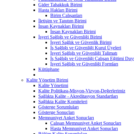
Gider Tahakkuk Birimi
Hasta Hakları Birimi
Birim Çalışanları
İletişim ve Tanıtım Birimi
İnsan Kaynakları Birimi
İnsan Kaynakları Birimi
İşyeri Sağlığı ve Güvenliği Birimi
İşyeri Sağlık ve Güvenlik Birimi
İş Sağlığı ve Güvenliği Kurul Üyeleri
İşyeri Sağlığı ve Güvenliği Talimatı
İş Sağlığı ve Güvenliği Çalışan Eğitimi Du
İşyeri Sağlığı ve Güvenliği Formları
Kütüphane
Kalite Yönetim Birimi
Kalite Yönetimi
Kalite Politikası-Misyon-Vizyon-Değerlerimiz
Sağlıkta Kalite - Akreditasyon Standartları
Sağlıkta Kalite Komiteleri
Gösterge Sorumluları
Gösterge Sonuçları
Memnuniyet Anket Sonuçları
Çalışan Memnuniyet Anket Sonuçları
Hasta Memnuniyet Anket Sonuçları
Bölüm Kalite Sorumluları