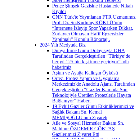
Sibel Hemşirenin Türkülü Tedavisi
Pençe Şimşek Gazisine Hastanede Nikah
Kıyıldı
CNN Türk'te Yayınlanan FTR Uzmanımız
Prof. Dr. Sn.Kurtuluş KÖKLÜ’nün
“İnternette İzleyip Spor Yaparken Dikkat,
Zorlayıcı Olmayan Hafif Egzersizler
Yapılmalı” Konulu Röportajı.
2024 Yılı Medyada Biz
Dünya İnme Günü Dolayısıyla DHA
Tarafından Gerçekleştirilen “Türkiye’de
her yıl 125 bin kişi inme geçiriyor” adlı
haberimiz
Aşkın ve Ayağa Kalkışın Öyküsü
Ortez- Protez Yapım ve Uygulama
Merkezimiz'de Anadolu Ajansı Tarafından
Gerçekleştirilen "Gaziler Kamuda Son
Teknolojiyle Üretilen Protezlerle Hayata
Bağlanıyor" Haberi
19 Eylül Gaziler Günü Etkinliklerimizi ve
Sağlık Bakanı Sn. Kemal
MEMİŞOĞLU'nun Ziyareti
Aile ve Sosyal Hizmetler Bakanı Sn.
Mahinur ÖZDEMİR GÖKTAŞ
Gazilerimizi Ziyaret Etti