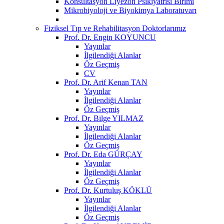
Konsültasyon Liyezon Psikiyatrisi Birimi
Mikrobiyoloji ve Biyokimya Laboratuvarı
Fiziksel Tıp ve Rehabilitasyon Doktorlarımız
Prof. Dr. Engin KOYUNCU
Yayınlar
İlgilendiği Alanlar
Öz Geçmiş
CV
Prof. Dr. Arif Kenan TAN
Yayınlar
İlgilendiği Alanlar
Öz Geçmiş
Prof. Dr. Bilge YILMAZ
Yayınlar
İlgilendiği Alanlar
Öz Geçmiş
Prof. Dr. Eda GÜRÇAY
Yayınlar
İlgilendiği Alanlar
Öz Geçmiş
Prof. Dr. Kurtuluş KÖKLÜ
Yayınlar
İlgilendiği Alanlar
Öz Geçmiş