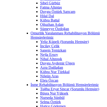
Sibel Gürbüz
Fatma Altıntaş
Duygu Öztürk Sarıçam
Hilal Dal
Kübra Battal
Oğuzhan Aslan
Sümeyye Özdoğan
Omurilik Yaralanması Rehabilitasyon Bölümü
Hemşirelerimiz
Yeliz Küpeli (Sorumlu Hemşire)
İncilay Çelik
Sanem Temizkan
Nejla Ersoy
Nihal Altınışık
Duygu Aydemir Ülgen
Azra Dağlağan
Kübra Nur Türkkal
Nilgün Aras
Ebru Özcan
İnme Rehabilitasyon Bölümü Hemşirelerimiz
Tuğba Eryat Sincar (Sorumlu Hemşire)
Büşra Nur Yüksek
Nurseda Sünbül
Selma Öztürk
Hatice Gödemen