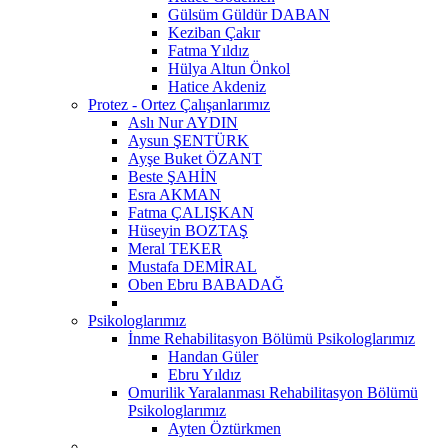
Gülsüm Güldür DABAN
Keziban Çakır
Fatma Yıldız
Hülya Altun Önkol
Hatice Akdeniz
Protez - Ortez Çalışanlarımız
Aslı Nur AYDIN
Aysun ŞENTÜRK
Ayşe Buket ÖZANT
Beste ŞAHİN
Esra AKMAN
Fatma ÇALIŞKAN
Hüseyin BOZTAŞ
Meral TEKER
Mustafa DEMİRAL
Oben Ebru BABADAĞ
Psikologlarımız
İnme Rehabilitasyon Bölümü Psikologlarımız
Handan Güler
Ebru Yıldız
Omurilik Yaralanması Rehabilitasyon Bölümü
Psikologlarımız
Ayten Öztürkmen