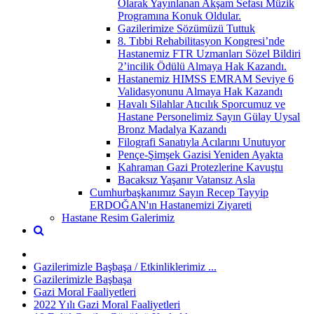
Olarak Yayınlanan Akşam Sefası Müzik
Programına Konuk Oldular.
Gazilerimize Sözümüzü Tuttuk
8. Tıbbi Rehabilitasyon Kongresi’nde
Hastanemiz FTR Uzmanları Sözel Bildiri
2’incilik Ödülü Almaya Hak Kazandı.
Hastanemiz HIMSS EMRAM Seviye 6
Validasyonunu Almaya Hak Kazandı
Havalı Silahlar Atıcılık Sporcumuz ve
Hastane Personelimiz Sayın Gülay Uysal
Bronz Madalya Kazandı
Filografi Sanatıyla Acılarını Unutuyor
Pençe-Şimşek Gazisi Yeniden Ayakta
Kahraman Gazi Protezlerine Kavuştu
Bacaksız Yaşanır Vatansız Asla
Cumhurbaşkanımız Sayın Recep Tayyip
ERDOĞAN'ın Hastanemizi Ziyareti
Hastane Resim Galerimiz
Gazilerimizle Başbaşa / Etkinliklerimiz ...
Gazilerimizle Başbaşa
Gazi Moral Faaliyetleri
2022 Yılı Gazi Moral Faaliyetleri