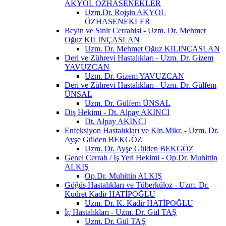
AKYOL ÖZHASENEKLER
Uzm.Dr. Rojşin AKYOL
ÖZHASENEKLER
Beyin ve Sinir Cerrahisi - Uzm. Dr. Mehmet
Oğuz KILINÇASLAN
Uzm. Dr. Mehmet Oğuz KILINÇASLAN
Deri ve Zührevi Hastalıkları - Uzm. Dr. Gizem
YAVUZCAN
Uzm. Dr. Gizem YAVUZCAN
Deri ve Zührevi Hastalıkları - Uzm. Dr. Gülfem
ÜNSAL
Uzm. Dr. Gülfem ÜNSAL
Diş Hekimi - Dt. Alpay AKINCI
Dt. Alpay AKINCI
Enfeksiyon Hastalıkları ve Kln.Mikr. - Uzm. Dr.
Ayşe Gülden BEKGÖZ
Uzm. Dr. Ayşe Gülden BEKGÖZ
Genel Cerrah / İş Yeri Hekimi - Op.Dr. Muhittin
ALKIŞ
Op.Dr. Muhittin ALKIŞ
Göğüs Hastalıkları ve Tüberküloz - Uzm. Dr.
Kudret Kadir HATİPOĞLU
Uzm. Dr. K. Kadir HATİPOĞLU
İç Hastalıkları - Uzm. Dr. Gül TAŞ
Uzm. Dr. Gül TAŞ