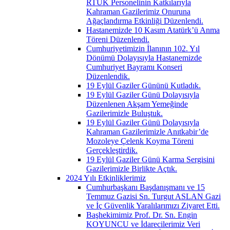
RTÜK Personelinin Katkılarıyla
Kahraman Gazilerimiz Onuruna
Ağaçlandırma Etkinliği Düzenlendi.
Hastanemizde 10 Kasım Atatürk’ü Anma
Töreni Düzenlendi.
Cumhuriyetimizin İlanının 102. Yıl
Dönümü Dolayısıyla Hastanemizde
Cumhuriyet Bayramı Konseri
Düzenlendik.
19 Eylül Gaziler Gününü Kutladık.
19 Eylül Gaziler Günü Dolayısıyla
Düzenlenen Akşam Yemeğinde
Gazilerimizle Buluştuk.
19 Eylül Gaziler Günü Dolayısıyla
Kahraman Gazilerimizle Anıtkabir’de
Mozoleye Çelenk Koyma Töreni
Gerçekleştirdik.
19 Eylül Gaziler Günü Karma Sergisini
Gazilerimizle Birlikte Açtık.
2024 Yılı Etkinliklerimiz
Cumhurbaşkanı Başdanışmanı ve 15
Temmuz Gazisi Sn. Turgut ASLAN Gazi
ve İç Güvenlik Yaralılarımızı Ziyaret Etti.
Başhekimimiz Prof. Dr. Sn. Engin
KOYUNCU ve İdarecilerimiz Veri