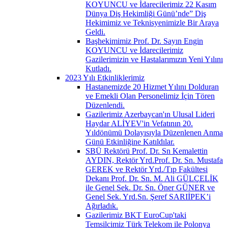
KOYUNCU ve İdarecilerimiz 22 Kasım
Dünya Diş Hekimliği Günü’nde” Diş
Hekimimiz ve Teknisyenimizle Bir Araya
Geldi.
Başhekimimiz Prof. Dr. Sayın Engin
KOYUNCU ve İdarecilerimiz
Gazilerimizin ve Hastalarımızın Yeni Yılını
Kutladı.
2023 Yılı Etkinliklerimiz
Hastanemizde 20 Hizmet Yılını Dolduran
ve Emekli Olan Personelimiz İçin Tören
Düzenlendi.
Gazilerimiz Azerbaycan'ın Ulusal Lideri
Haydar ALİYEV'in Vefatının 20.
Yıldönümü Dolayısıyla Düzenlenen Anma
Günü Etkinliğine Katıldılar.
SBÜ Rektörü Prof. Dr. Sn Kemalettin
AYDIN, Rektör Yrd.Prof. Dr. Sn. Mustafa
GEREK ve Rektör Yrd./Tıp Fakültesi
Dekanı Prof. Dr. Sn. M. Ali GÜLÇELİK
ile Genel Sek. Dr. Sn. Öner GÜNER ve
Genel Sek. Yrd.Sn. Şeref SARIİPEK’i
Ağırladık.
Gazilerimiz BKT EuroCup'taki
Temsilcimiz Türk Telekom ile Polonya