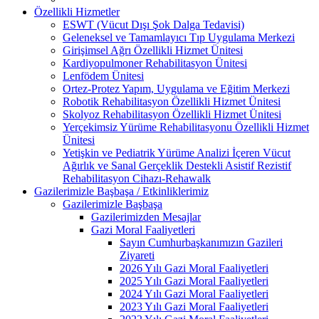
Özellikli Hizmetler
ESWT (Vücut Dışı Şok Dalga Tedavisi)
Geleneksel ve Tamamlayıcı Tıp Uygulama Merkezi
Girişimsel Ağrı Özellikli Hizmet Ünitesi
Kardiyopulmoner Rehabilitasyon Ünitesi
Lenfödem Ünitesi
Ortez-Protez Yapım, Uygulama ve Eğitim Merkezi
Robotik Rehabilitasyon Özellikli Hizmet Ünitesi
Skolyoz Rehabilitasyon Özellikli Hizmet Ünitesi
Yerçekimsiz Yürüme Rehabilitasyonu Özellikli Hizmet
Ünitesi
Yetişkin ve Pediatrik Yürüme Analizi İçeren Vücut
Ağırlık ve Sanal Gerçeklik Destekli Asistif Rezistif
Rehabilitasyon Cihazı-Rehawalk
Gazilerimizle Başbaşa / Etkinliklerimiz
Gazilerimizle Başbaşa
Gazilerimizden Mesajlar
Gazi Moral Faaliyetleri
Sayın Cumhurbaşkanımızın Gazileri
Ziyareti
2026 Yılı Gazi Moral Faaliyetleri
2025 Yılı Gazi Moral Faaliyetleri
2024 Yılı Gazi Moral Faaliyetleri
2023 Yılı Gazi Moral Faaliyetleri