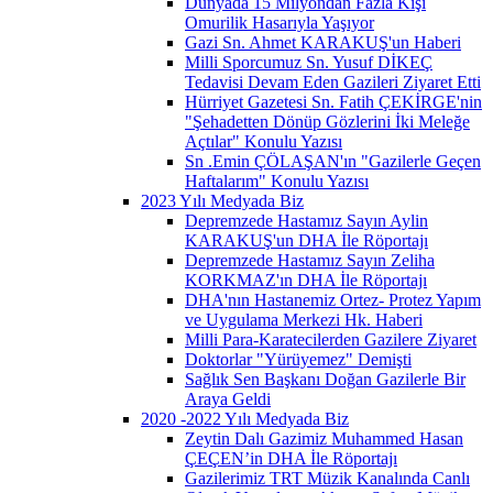
Dünyada 15 Milyondan Fazla Kişi
Omurilik Hasarıyla Yaşıyor
Gazi Sn. Ahmet KARAKUŞ'un Haberi
Milli Sporcumuz Sn. Yusuf DİKEÇ
Tedavisi Devam Eden Gazileri Ziyaret Etti
Hürriyet Gazetesi Sn. Fatih ÇEKİRGE'nin
"Şehadetten Dönüp Gözlerini İki Meleğe
Açtılar" Konulu Yazısı
Sn .Emin ÇÖLAŞAN'ın "Gazilerle Geçen
Haftalarım" Konulu Yazısı
2023 Yılı Medyada Biz
Depremzede Hastamız Sayın Aylin
KARAKUŞ'un DHA İle Röportajı
Depremzede Hastamız Sayın Zeliha
KORKMAZ'ın DHA İle Röportajı
DHA'nın Hastanemiz Ortez- Protez Yapım
ve Uygulama Merkezi Hk. Haberi
Milli Para-Karatecilerden Gazilere Ziyaret
Doktorlar "Yürüyemez" Demişti
Sağlık Sen Başkanı Doğan Gazilerle Bir
Araya Geldi
2020 -2022 Yılı Medyada Biz
Zeytin Dalı Gazimiz Muhammed Hasan
ÇEÇEN’in DHA İle Röportajı
Gazilerimiz TRT Müzik Kanalında Canlı