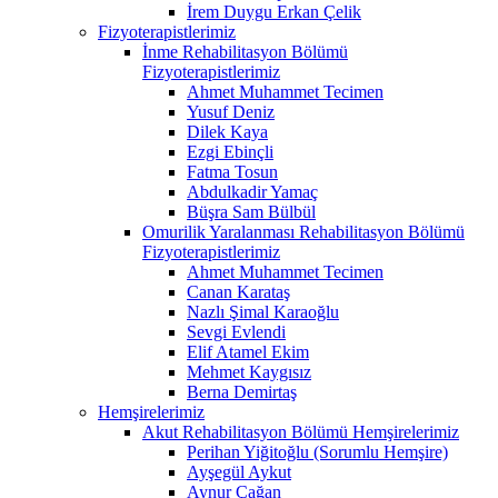
İrem Duygu Erkan Çelik
Fizyoterapistlerimiz
İnme Rehabilitasyon Bölümü
Fizyoterapistlerimiz
Ahmet Muhammet Tecimen
Yusuf Deniz
Dilek Kaya
Ezgi Ebinçli
Fatma Tosun
Abdulkadir Yamaç
Büşra Sam Bülbül
Omurilik Yaralanması Rehabilitasyon Bölümü
Fizyoterapistlerimiz
Ahmet Muhammet Tecimen
Canan Karataş
Nazlı Şimal Karaoğlu
Sevgi Evlendi
Elif Atamel Ekim
Mehmet Kaygısız
Berna Demirtaş
Hemşirelerimiz
Akut Rehabilitasyon Bölümü Hemşirelerimiz
Perihan Yiğitoğlu (Sorumlu Hemşire)
Ayşegül Aykut
Aynur Çağan