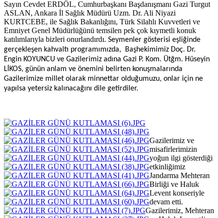
Sayın Cevdet ERDÖL, Cumhurbaşkanı Başdanışmanı Gazi Turgut
ASLAN, Ankara İl Sağlık Müdürü Uzm. Dr. Ali Niyazi
KURTCEBE, ile Sağlık Bakanlığını,
Türk Silahlı Kuvvetleri ve
Emniyet Genel Müdürlüğünü temsilen pek çok kıymetli konuk
katılımlarıyla bizleri onurlandırdı.
Seymenler gösterisi eşliğinde
gerçekleşen kahvaltı programımızda,
Başhekimimiz Doç. Dr.
Engin KOYUNCU ve Gazilerimiz adına Gazi P. Kom. Ütğm.
Hüseyin
LİKOS, günün anlam ve önemini belirten konuşmalarında
Gazilerimize millet olarak minnettar olduğumuzu, onlar için ne
yapılsa yetersiz kalınacağını dile getirdiler.
Gazilerimiz ve
misafirlerimizin
yoğun ilgi gösterdiği
etkinliğimiz
Jandarma Mehteran
Birliği ve Haluk
Levent konseriyle
devam etti.
Gazilerimiz, Mehteran