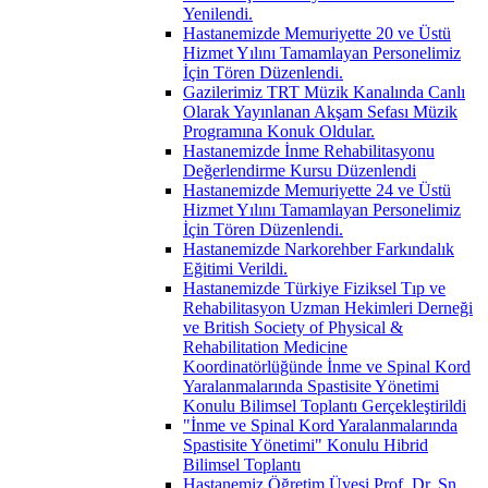
Yenilendi.
Hastanemizde Memuriyette 20 ve Üstü
Hizmet Yılını Tamamlayan Personelimiz
İçin Tören Düzenlendi.
Gazilerimiz TRT Müzik Kanalında Canlı
Olarak Yayınlanan Akşam Sefası Müzik
Programına Konuk Oldular.
Hastanemizde İnme Rehabilitasyonu
Değerlendirme Kursu Düzenlendi
Hastanemizde Memuriyette 24 ve Üstü
Hizmet Yılını Tamamlayan Personelimiz
İçin Tören Düzenlendi.
Hastanemizde Narkorehber Farkındalık
Eğitimi Verildi.
Hastanemizde Türkiye Fiziksel Tıp ve
Rehabilitasyon Uzman Hekimleri Derneği
ve British Society of Physical &
Rehabilitation Medicine
Koordinatörlüğünde İnme ve Spinal Kord
Yaralanmalarında Spastisite Yönetimi
Konulu Bilimsel Toplantı Gerçekleştirildi
"İnme ve Spinal Kord Yaralanmalarında
Spastisite Yönetimi" Konulu Hibrid
Bilimsel Toplantı
Hastanemiz Öğretim Üyesi Prof. Dr. Sn.