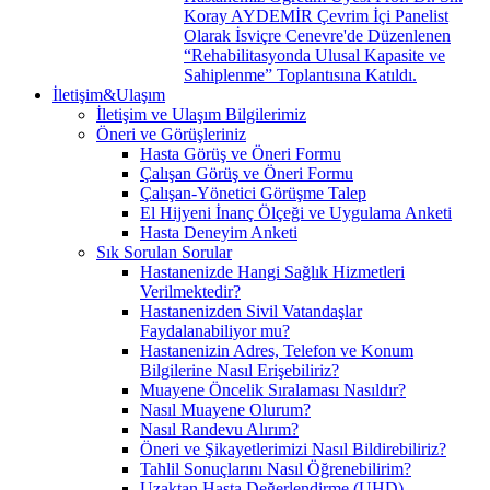
Koray AYDEMİR Çevrim İçi Panelist
Olarak İsviçre Cenevre'de Düzenlenen
“Rehabilitasyonda Ulusal Kapasite ve
Sahiplenme” Toplantısına Katıldı.
İletişim&Ulaşım
İletişim ve Ulaşım Bilgilerimiz
Öneri ve Görüşleriniz
Hasta Görüş ve Öneri Formu
Çalışan Görüş ve Öneri Formu
Çalışan-Yönetici Görüşme Talep
El Hijyeni İnanç Ölçeği ve Uygulama Anketi
Hasta Deneyim Anketi
Sık Sorulan Sorular
Hastanenizde Hangi Sağlık Hizmetleri
Verilmektedir?
Hastanenizden Sivil Vatandaşlar
Faydalanabiliyor mu?
Hastanenizin Adres, Telefon ve Konum
Bilgilerine Nasıl Erişebiliriz?
Muayene Öncelik Sıralaması Nasıldır?
Nasıl Muayene Olurum?
Nasıl Randevu Alırım?
Öneri ve Şikayetlerimizi Nasıl Bildirebiliriz?
Tahlil Sonuçlarını Nasıl Öğrenebilirim?
Uzaktan Hasta Değerlendirme (UHD)