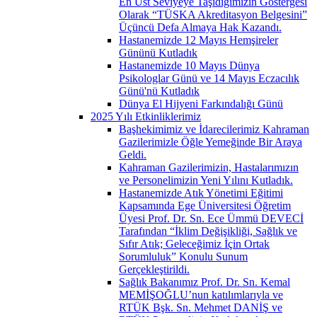
En Üst Seviyeye Taşıdığımızın Göstergesi
Olarak “TÜSKA Akreditasyon Belgesini”
Üçüncü Defa Almaya Hak Kazandı.
Hastanemizde 12 Mayıs Hemşireler
Gününü Kutladık
Hastanemizde 10 Mayıs Dünya
Psikologlar Günü ve 14 Mayıs Eczacılık
Günü'nü Kutladık
Dünya El Hijyeni Farkındalığı Günü
2025 Yılı Etkinliklerimiz
Başhekimimiz ve İdarecilerimiz Kahraman
Gazilerimizle Öğle Yemeğinde Bir Araya
Geldi.
Kahraman Gazilerimizin, Hastalarımızın
ve Personelimizin Yeni Yılını Kutladık.
Hastanemizde Atık Yönetimi Eğitimi
Kapsamında Ege Üniversitesi Öğretim
Üyesi Prof. Dr. Sn. Ece Ümmü DEVECİ
Tarafından “İklim Değişikliği, Sağlık ve
Sıfır Atık; Geleceğimiz İçin Ortak
Sorumluluk” Konulu Sunum
Gerçekleştirildi.
Sağlık Bakanımız Prof. Dr. Sn. Kemal
MEMİŞOĞLU’nun katılımlarıyla ve
RTÜK Bşk. Sn. Mehmet DANİŞ ve