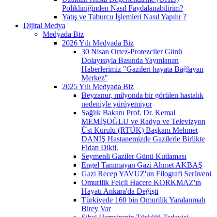
Polikliniğinden Nasıl Faydalanabilirim?
Yatış ve Taburcu İşlemleri Nasıl Yapılır ?
Dijital Medya
Medyada Biz
2026 Yılı Medyada Biz
30 Nisan Ortez-Protezciler Günü
Dolayısıyla Basında Yayınlanan
Haberlerimiz "Gazileri hayata Bağlayan
Merkez"
2025 Yılı Medyada Biz
Beyzanur, milyonda bir görülen hastalık
nedeniyle yürüyemiyor
Sağlık Bakanı Prof. Dr. Kemal
MEMİŞOĞLU ve Radyo ve Televizyon
Üst Kurulu (RTÜK) Başkanı Mehmet
DANİŞ Hastanemizde Gazilerle Birlikte
Fidan Dikti.
Seymenli Gaziler Günü Kutlaması
Engel Tanımayan Gazi Ahmet AKBAŞ
Gazi Recep YAVUZ'un Filografi Serüveni
Omurilik Felçli Hacere KORKMAZ'ın
Hayatı Ankara'da Değişti
Türkiyede 160 bin Omurilik Yaralanmalı
Birey Var