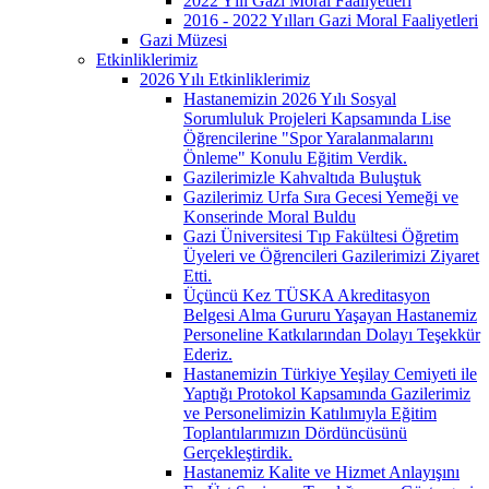
2022 Yılı Gazi Moral Faaliyetleri
2016 - 2022 Yılları Gazi Moral Faaliyetleri
Gazi Müzesi
Etkinliklerimiz
2026 Yılı Etkinliklerimiz
Hastanemizin 2026 Yılı Sosyal
Sorumluluk Projeleri Kapsamında Lise
Öğrencilerine "Spor Yaralanmalarını
Önleme" Konulu Eğitim Verdik.
Gazilerimizle Kahvaltıda Buluştuk
Gazilerimiz Urfa Sıra Gecesi Yemeği ve
Konserinde Moral Buldu
Gazi Üniversitesi Tıp Fakültesi Öğretim
Üyeleri ve Öğrencileri Gazilerimizi Ziyaret
Etti.
Üçüncü Kez TÜSKA Akreditasyon
Belgesi Alma Gururu Yaşayan Hastanemiz
Personeline Katkılarından Dolayı Teşekkür
Ederiz.
Hastanemizin Türkiye Yeşilay Cemiyeti ile
Yaptığı Protokol Kapsamında Gazilerimiz
ve Personelimizin Katılımıyla Eğitim
Toplantılarımızın Dördüncüsünü
Gerçekleştirdik.
Hastanemiz Kalite ve Hizmet Anlayışını