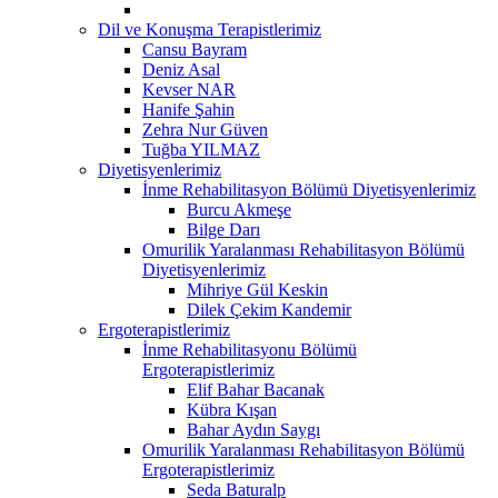
Dil ve Konuşma Terapistlerimiz
Cansu Bayram
Deniz Asal
Kevser NAR
Hanife Şahin
Zehra Nur Güven
Tuğba YILMAZ
Diyetisyenlerimiz
İnme Rehabilitasyon Bölümü Diyetisyenlerimiz
Burcu Akmeşe
Bilge Darı
Omurilik Yaralanması Rehabilitasyon Bölümü
Diyetisyenlerimiz
Mihriye Gül Keskin
Dilek Çekim Kandemir
Ergoterapistlerimiz
İnme Rehabilitasyonu Bölümü
Ergoterapistlerimiz
Elif Bahar Bacanak
Kübra Kışan
Bahar Aydın Saygı
Omurilik Yaralanması Rehabilitasyon Bölümü
Ergoterapistlerimiz
Seda Baturalp