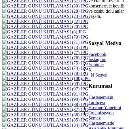
ve Haluk Levent’in
konserleriyle keyifli
ve coşku dolu anlar
yaşadı.
Sosyal Medya
Facebook
İnstagram
Youtube
X
N Sosyal
Kurumsal
Hastanemizin
Tarihçesi
Hastane Yönetimi
Organizasyon
Şeması
Hastanemizde
Asistanlık Eğitimini