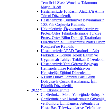
Temsilcisi Slask Wroclaw Takımının
Maçını İzledi
Hastanemizde 10 Kasım Atatürk’ü Anma
Töreni Düzenlendi.
Hastanemizde Cumhuriyet Bayramımızın
100. Yılı Coşkuyla Kutlandı.
Hekimlerimiz, Fizyoterapistlerimiz ve
Protez-Ortez Teknikerlerimizle Türkiye
Protez-Ortez Bilim Derneği Tarafından
Düzenlenen XI. Uluslararası Protez Ortez
Kongresi’ne Katıldık.
Hastanemizde AFAD Tarafından Afet
Farkındalık Konulu Teorik Eğitim ve
Uygulamalı Tahliye Tatbikatı Düzenlendi.
Hastanemizde Yeni Göreve Başlayan
Hemşirelerimize Rehabilitasyon
Hemşireliği Eğitimi Düzenlendi.
6 Ekim Dünya Serebral Palsi Günü
Dolayısıyla Çocuk Hastalarımız İçin
Etkinlik Düzenledik.
2022 Yılı Etkinliklerimiz
Gazilerimizle Moral Yemeğinde Buluştuk.
Gazilerimizin ve Hastalarımızın Güvenliği
ve Konforu İçin Kamera Sistemleri ile
Hasta Başı Televizyonlar ve Telefonları