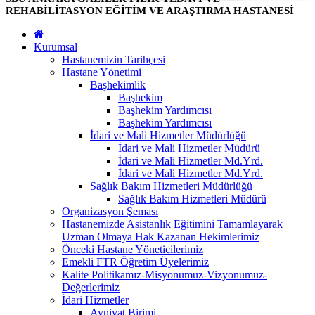
REHABİLİTASYON EĞİTİM VE ARAŞTIRMA HASTANESİ
Kurumsal
Hastanemizin Tarihçesi
Hastane Yönetimi
Başhekimlik
Başhekim
Başhekim Yardımcısı
Başhekim Yardımcısı
İdari ve Mali Hizmetler Müdürlüğü
İdari ve Mali Hizmetler Müdürü
İdari ve Mali Hizmetler Md.Yrd.
İdari ve Mali Hizmetler Md.Yrd.
Sağlık Bakım Hizmetleri Müdürlüğü
Sağlık Bakım Hizmetleri Müdürü
Organizasyon Şeması
Hastanemizde Asistanlık Eğitimini Tamamlayarak
Uzman Olmaya Hak Kazanan Hekimlerimiz
Önceki Hastane Yöneticilerimiz
Emekli FTR Öğretim Üyelerimiz
Kalite Politikamız-Misyonumuz-Vizyonumuz-
Değerlerimiz
İdari Hizmetler
Ayniyat Birimi