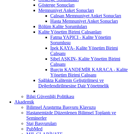
Gösterge Sonuçları
Memnuniyet Anket Sonuçları
Çalışan Memnuniyet Anket Sonuçları
Hasta Memnuniyet Anket Sonuçları
Bölüm Kalite Sorumluları
Kalite Yönetim Birimi Çalışanları
Fatma YAPICI - Kalite Yönetim
Sorumlusu
İpek KAYA- Kalite Yönetim Birimi
Çalışanı
Sibel AŞKIN- Kalite Yönetim Birimi
Çalışanı
Burçin KANDEMİR KARACA - Kalite
Yönetim Birimi Çalışanı
Sağlıkta Kalitenin Geliştirilmesi ve
Değerlendirilmesine Dair Yönetmelik
Bilgi Güvenliği Politikası
Akademik
Bilimsel Araştırma Başvuru Klavuzu
Hastanemizde Düzenlenen Bilimsel Toplantı ve
Seminerler
Staj Başvuruları
PubMed