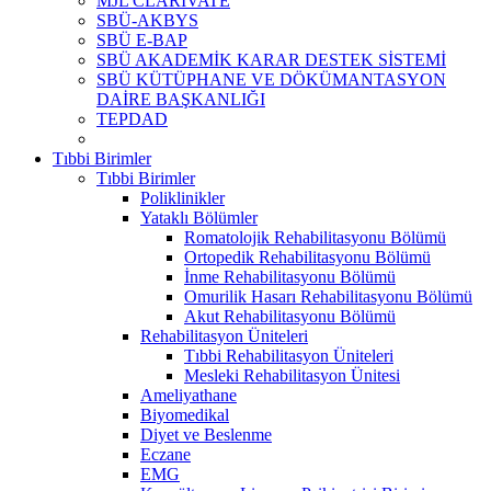
MJL CLARİVATE
SBÜ-AKBYS
SBÜ E-BAP
SBÜ AKADEMİK KARAR DESTEK SİSTEMİ
SBÜ KÜTÜPHANE VE DÖKÜMANTASYON
DAİRE BAŞKANLIĞI
TEPDAD
Tıbbi Birimler
Tıbbi Birimler
Poliklinikler
Yataklı Bölümler
Romatolojik Rehabilitasyonu Bölümü
Ortopedik Rehabilitasyonu Bölümü
İnme Rehabilitasyonu Bölümü
Omurilik Hasarı Rehabilitasyonu Bölümü
Akut Rehabilitasyonu Bölümü
Rehabilitasyon Üniteleri
Tıbbi Rehabilitasyon Üniteleri
Mesleki Rehabilitasyon Ünitesi
Ameliyathane
Biyomedikal
Diyet ve Beslenme
Eczane
EMG