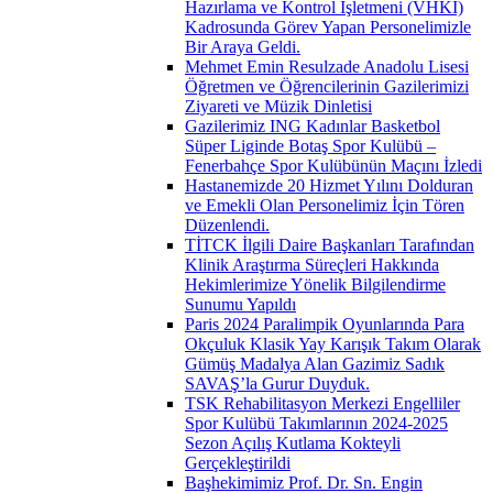
Hazırlama ve Kontrol İşletmeni (VHKİ)
Kadrosunda Görev Yapan Personelimizle
Bir Araya Geldi.
Mehmet Emin Resulzade Anadolu Lisesi
Öğretmen ve Öğrencilerinin Gazilerimizi
Ziyareti ve Müzik Dinletisi
Gazilerimiz ING Kadınlar Basketbol
Süper Liginde Botaş Spor Kulübü –
Fenerbahçe Spor Kulübünün Maçını İzledi
Hastanemizde 20 Hizmet Yılını Dolduran
ve Emekli Olan Personelimiz İçin Tören
Düzenlendi.
TİTCK İlgili Daire Başkanları Tarafından
Klinik Araştırma Süreçleri Hakkında
Hekimlerimize Yönelik Bilgilendirme
Sunumu Yapıldı
Paris 2024 Paralimpik Oyunlarında Para
Okçuluk Klasik Yay Karışık Takım Olarak
Gümüş Madalya Alan Gazimiz Sadık
SAVAŞ’la Gurur Duyduk.
TSK Rehabilitasyon Merkezi Engelliler
Spor Kulübü Takımlarının 2024-2025
Sezon Açılış Kutlama Kokteyli
Gerçekleştirildi
Başhekimimiz Prof. Dr. Sn. Engin