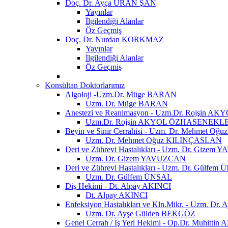
Doç. Dr. Ayça URAN ŞAN
Yayınlar
İlgilendiği Alanlar
Öz Geçmiş
Doç. Dr. Nurdan KORKMAZ
Yayınlar
İlgilendiği Alanlar
Öz Geçmiş
Konsültan Doktorlarımız
Algoloji -Uzm.Dr. Müge BARAN
Uzm. Dr. Müge BARAN
Anestezi ve Reanimasyon - Uzm.Dr. Rojşin
Uzm.Dr. Rojşin AKYOL ÖZHASENEKL
Beyin ve Sinir Cerrahisi - Uzm. Dr. Mehmet 
Uzm. Dr. Mehmet Oğuz KILINÇASLAN
Deri ve Zührevi Hastalıkları - Uzm. Dr. Gize
Uzm. Dr. Gizem YAVUZCAN
Deri ve Zührevi Hastalıkları - Uzm. Dr. Gülfem
Uzm. Dr. Gülfem ÜNSAL
Diş Hekimi - Dt. Alpay AKINCI
Dt. Alpay AKINCI
Enfeksiyon Hastalıkları ve Kln.Mikr. - Uzm. D
Uzm. Dr. Ayşe Gülden BEKGÖZ
Genel Cerrah / İş Yeri Hekimi - Op.Dr. Muhittin