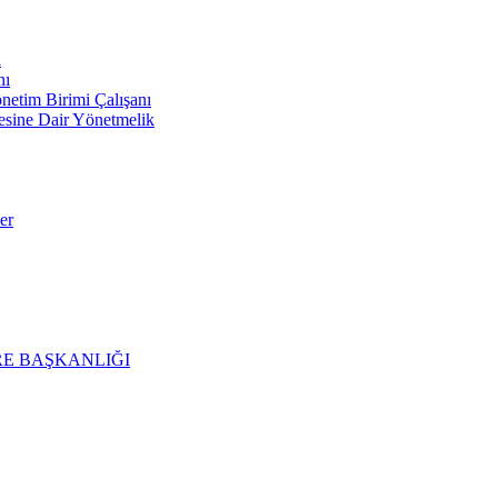
ı
nı
im Birimi Çalışanı
mesine Dair Yönetmelik
er
E BAŞKANLIĞI