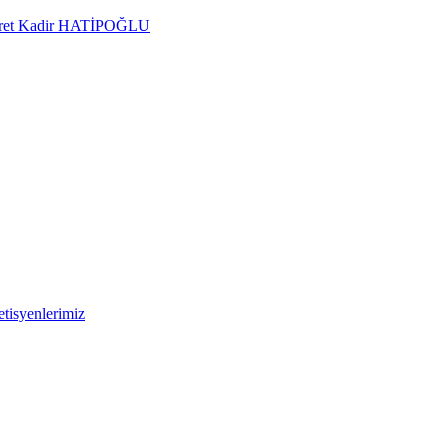
Kudret Kadir HATİPOĞLU
tisyenlerimiz