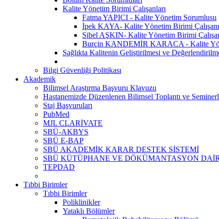
Kalite Yönetim Birimi Çalışanları
Fatma YAPICI - Kalite Yönetim Sorumlusu
İpek KAYA- Kalite Yönetim Birimi Çalışan
Sibel AŞKIN- Kalite Yönetim Birimi Çalışa
Burçin KANDEMİR KARACA - Kalite Yönet
Sağlıkta Kalitenin Geliştirilmesi ve Değerlendiril
Bilgi Güvenliği Politikası
Akademik
Bilimsel Araştırma Başvuru Klavuzu
Hastanemizde Düzenlenen Bilimsel Toplantı ve Seminerl
Staj Başvuruları
PubMed
MJL CLARİVATE
SBÜ-AKBYS
SBÜ E-BAP
SBÜ AKADEMİK KARAR DESTEK SİSTEMİ
SBÜ KÜTÜPHANE VE DÖKÜMANTASYON DAİR
TEPDAD
Tıbbi Birimler
Tıbbi Birimler
Poliklinikler
Yataklı Bölümler