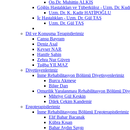
Op.Dr. Muhittin ALKIŞ
Göğüs Hastalıkları ve Tüberküloz - Uzm. Dr. 
Uzm. Dr. K. Kadir HATİPOĞLU
İç Hastalıkları - Uzm. Dr. Gül TAŞ
Uzm. Dr. Gül TAŞ
Dil ve Konuşma Terapistlerimiz
Cansu Bayram
Deniz Asal
Kevser NAR
Hanife Şahin
Zehra Nur Güven
Tuğba YILMAZ
Diyetisyenlerimiz
İnme Rehabilitasyon Bölümü Diyetisyenlerimiz
Burcu Akmeşe
Bilge Darı
Omurilik Yaralanması Rehabilitasyon Bölümü Diye
Mihriye Gül Keskin
Dilek Çekim Kandemir
Ergoterapistlerimiz
İnme Rehabilitasyonu Bölümü Ergoterapistlerimiz
Elif Bahar Bacanak
Kübra Kışan
Bahar Aydın Saygı