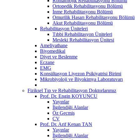
Romatolojik Rehabilitasyonu Bölümü
Ortopedik Rehabilitasyonu Bölümü
İnme Rehabilitasyonu Bölümü
Omurilik Hasarı Rehabilitasyonu Bölümü
Akut Rehabilitasyonu Bölümü
Rehabilitasyon Üniteleri
Tıbbi Rehabilitasyon Üniteleri
Mesleki Rehabilitasyon Ünitesi
Ameliyathane
Biyomedikal
Diyet ve Beslenme
Eczane
EMG
Konsültasyon Liyezon Psikiyatrisi Birimi
Mikrobiyoloji ve Biyokimya Laboratuvarı
Fiziksel Tıp ve Rehabilitasyon Doktorlarımız
Prof. Dr. Engin KOYUNCU
Yayınlar
İlgilendiği Alanlar
Öz Geçmiş
CV
Prof. Dr. Arif Kenan TAN
Yayınlar
İlgilendiği Alanlar