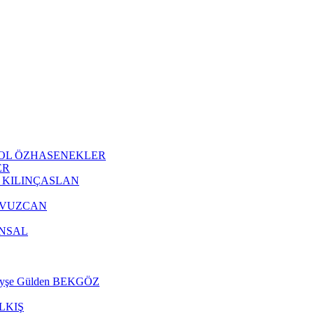
 AKYOL ÖZHASENEKLER
ER
Oğuz KILINÇASLAN
m YAVUZCAN
 ÜNSAL
r. Ayşe Gülden BEKGÖZ
 ALKIŞ