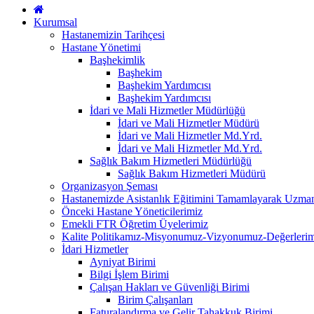
Kurumsal
Hastanemizin Tarihçesi
Hastane Yönetimi
Başhekimlik
Başhekim
Başhekim Yardımcısı
Başhekim Yardımcısı
İdari ve Mali Hizmetler Müdürlüğü
İdari ve Mali Hizmetler Müdürü
İdari ve Mali Hizmetler Md.Yrd.
İdari ve Mali Hizmetler Md.Yrd.
Sağlık Bakım Hizmetleri Müdürlüğü
Sağlık Bakım Hizmetleri Müdürü
Organizasyon Şeması
Hastanemizde Asistanlık Eğitimini Tamamlayarak Uzm
Önceki Hastane Yöneticilerimiz
Emekli FTR Öğretim Üyelerimiz
Kalite Politikamız-Misyonumuz-Vizyonumuz-Değerlerim
İdari Hizmetler
Ayniyat Birimi
Bilgi İşlem Birimi
Çalışan Hakları ve Güvenliği Birimi
Birim Çalışanları
Faturalandırma ve Gelir Tahakkuk Birimi