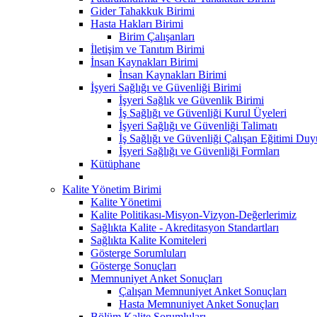
Gider Tahakkuk Birimi
Hasta Hakları Birimi
Birim Çalışanları
İletişim ve Tanıtım Birimi
İnsan Kaynakları Birimi
İnsan Kaynakları Birimi
İşyeri Sağlığı ve Güvenliği Birimi
İşyeri Sağlık ve Güvenlik Birimi
İş Sağlığı ve Güvenliği Kurul Üyeleri
İşyeri Sağlığı ve Güvenliği Talimatı
İş Sağlığı ve Güvenliği Çalışan Eğitimi Du
İşyeri Sağlığı ve Güvenliği Formları
Kütüphane
Kalite Yönetim Birimi
Kalite Yönetimi
Kalite Politikası-Misyon-Vizyon-Değerlerimiz
Sağlıkta Kalite - Akreditasyon Standartları
Sağlıkta Kalite Komiteleri
Gösterge Sorumluları
Gösterge Sonuçları
Memnuniyet Anket Sonuçları
Çalışan Memnuniyet Anket Sonuçları
Hasta Memnuniyet Anket Sonuçları
Bölüm Kalite Sorumluları