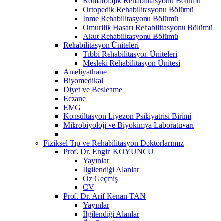
Romatolojik Rehabilitasyonu Bölümü
Ortopedik Rehabilitasyonu Bölümü
İnme Rehabilitasyonu Bölümü
Omurilik Hasarı Rehabilitasyonu Bölümü
Akut Rehabilitasyonu Bölümü
Rehabilitasyon Üniteleri
Tıbbi Rehabilitasyon Üniteleri
Mesleki Rehabilitasyon Ünitesi
Ameliyathane
Biyomedikal
Diyet ve Beslenme
Eczane
EMG
Konsültasyon Liyezon Psikiyatrisi Birimi
Mikrobiyoloji ve Biyokimya Laboratuvarı
Fiziksel Tıp ve Rehabilitasyon Doktorlarımız
Prof. Dr. Engin KOYUNCU
Yayınlar
İlgilendiği Alanlar
Öz Geçmiş
CV
Prof. Dr. Arif Kenan TAN
Yayınlar
İlgilendiği Alanlar