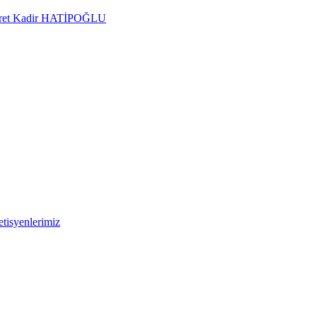
Kudret Kadir HATİPOĞLU
tisyenlerimiz