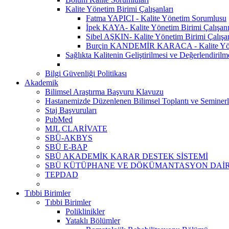
Kalite Yönetim Birimi Çalışanları
Fatma YAPICI - Kalite Yönetim Sorumlusu
İpek KAYA- Kalite Yönetim Birimi Çalışan
Sibel AŞKIN- Kalite Yönetim Birimi Çalışa
Burçin KANDEMİR KARACA - Kalite Yönet
Sağlıkta Kalitenin Geliştirilmesi ve Değerlendiril
Bilgi Güvenliği Politikası
Akademik
Bilimsel Araştırma Başvuru Klavuzu
Hastanemizde Düzenlenen Bilimsel Toplantı ve Seminerl
Staj Başvuruları
PubMed
MJL CLARİVATE
SBÜ-AKBYS
SBÜ E-BAP
SBÜ AKADEMİK KARAR DESTEK SİSTEMİ
SBÜ KÜTÜPHANE VE DÖKÜMANTASYON DAİR
TEPDAD
Tıbbi Birimler
Tıbbi Birimler
Poliklinikler
Yataklı Bölümler