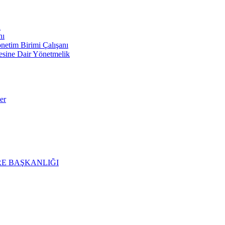
ı
nı
im Birimi Çalışanı
mesine Dair Yönetmelik
er
E BAŞKANLIĞI