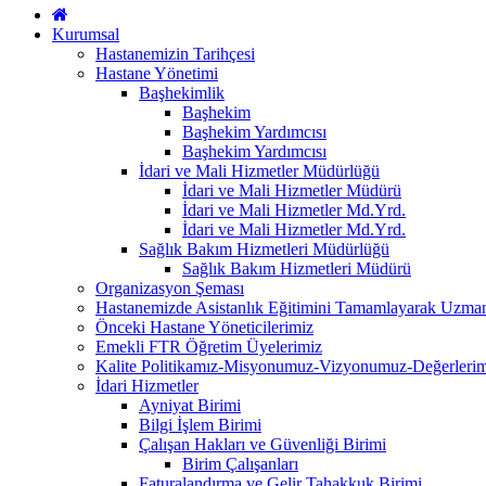
Kurumsal
Hastanemizin Tarihçesi
Hastane Yönetimi
Başhekimlik
Başhekim
Başhekim Yardımcısı
Başhekim Yardımcısı
İdari ve Mali Hizmetler Müdürlüğü
İdari ve Mali Hizmetler Müdürü
İdari ve Mali Hizmetler Md.Yrd.
İdari ve Mali Hizmetler Md.Yrd.
Sağlık Bakım Hizmetleri Müdürlüğü
Sağlık Bakım Hizmetleri Müdürü
Organizasyon Şeması
Hastanemizde Asistanlık Eğitimini Tamamlayarak Uzm
Önceki Hastane Yöneticilerimiz
Emekli FTR Öğretim Üyelerimiz
Kalite Politikamız-Misyonumuz-Vizyonumuz-Değerlerim
İdari Hizmetler
Ayniyat Birimi
Bilgi İşlem Birimi
Çalışan Hakları ve Güvenliği Birimi
Birim Çalışanları
Faturalandırma ve Gelir Tahakkuk Birimi