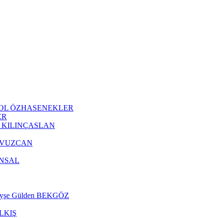
 AKYOL ÖZHASENEKLER
ER
Oğuz KILINÇASLAN
m YAVUZCAN
 ÜNSAL
r. Ayşe Gülden BEKGÖZ
 ALKIŞ