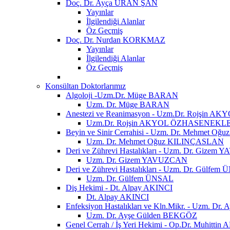
Doç. Dr. Ayça URAN ŞAN
Yayınlar
İlgilendiği Alanlar
Öz Geçmiş
Doç. Dr. Nurdan KORKMAZ
Yayınlar
İlgilendiği Alanlar
Öz Geçmiş
Konsültan Doktorlarımız
Algoloji -Uzm.Dr. Müge BARAN
Uzm. Dr. Müge BARAN
Anestezi ve Reanimasyon - Uzm.Dr. Rojşin
Uzm.Dr. Rojşin AKYOL ÖZHASENEKL
Beyin ve Sinir Cerrahisi - Uzm. Dr. Mehmet 
Uzm. Dr. Mehmet Oğuz KILINÇASLAN
Deri ve Zührevi Hastalıkları - Uzm. Dr. Gize
Uzm. Dr. Gizem YAVUZCAN
Deri ve Zührevi Hastalıkları - Uzm. Dr. Gülfem
Uzm. Dr. Gülfem ÜNSAL
Diş Hekimi - Dt. Alpay AKINCI
Dt. Alpay AKINCI
Enfeksiyon Hastalıkları ve Kln.Mikr. - Uzm. D
Uzm. Dr. Ayşe Gülden BEKGÖZ
Genel Cerrah / İş Yeri Hekimi - Op.Dr. Muhittin