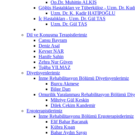
Op.Dr. Muhittin ALKIŞ
Göğüs Hastalıkları ve Tüberküloz - Uzm. Dr. 
Uzm. Dr. K. Kadir HATİPOĞLU
İç Hastalıkları - Uzm. Dr. Gül TAŞ
Uzm. Dr. Gül TAŞ
Dil ve Konuşma Terapistlerimiz
Cansu Bayram
Deniz Asal
Kevser NAR
Hanife Şahin
Zehra Nur Güven
Tuğba YILMAZ
Diyetisyenlerimiz
İnme Rehabilitasyon Bölümü Diyetisyenlerimiz
Burcu Akmeşe
Bilge Darı
Omurilik Yaralanması Rehabilitasyon Bölümü Diye
Mihriye Gül Keskin
Dilek Çekim Kandemir
Ergoterapistlerimiz
İnme Rehabilitasyonu Bölümü Ergoterapistlerimiz
Elif Bahar Bacanak
Kübra Kışan
Bahar Aydın Saygı