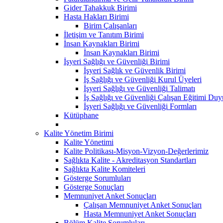
Gider Tahakkuk Birimi
Hasta Hakları Birimi
Birim Çalışanları
İletişim ve Tanıtım Birimi
İnsan Kaynakları Birimi
İnsan Kaynakları Birimi
İşyeri Sağlığı ve Güvenliği Birimi
İşyeri Sağlık ve Güvenlik Birimi
İş Sağlığı ve Güvenliği Kurul Üyeleri
İşyeri Sağlığı ve Güvenliği Talimatı
İş Sağlığı ve Güvenliği Çalışan Eğitimi Du
İşyeri Sağlığı ve Güvenliği Formları
Kütüphane
Kalite Yönetim Birimi
Kalite Yönetimi
Kalite Politikası-Misyon-Vizyon-Değerlerimiz
Sağlıkta Kalite - Akreditasyon Standartları
Sağlıkta Kalite Komiteleri
Gösterge Sorumluları
Gösterge Sonuçları
Memnuniyet Anket Sonuçları
Çalışan Memnuniyet Anket Sonuçları
Hasta Memnuniyet Anket Sonuçları
Bölüm Kalite Sorumluları