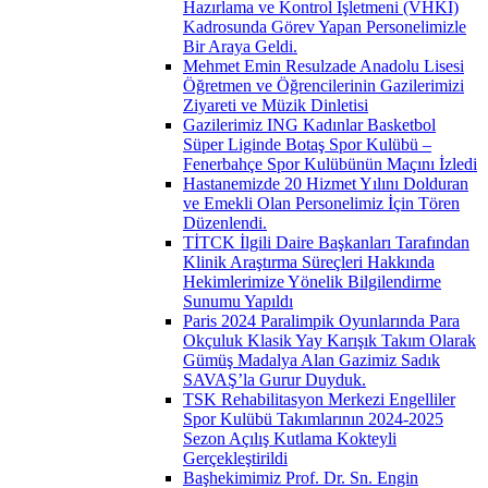
Hazırlama ve Kontrol İşletmeni (VHKİ)
Kadrosunda Görev Yapan Personelimizle
Bir Araya Geldi.
Mehmet Emin Resulzade Anadolu Lisesi
Öğretmen ve Öğrencilerinin Gazilerimizi
Ziyareti ve Müzik Dinletisi
Gazilerimiz ING Kadınlar Basketbol
Süper Liginde Botaş Spor Kulübü –
Fenerbahçe Spor Kulübünün Maçını İzledi
Hastanemizde 20 Hizmet Yılını Dolduran
ve Emekli Olan Personelimiz İçin Tören
Düzenlendi.
TİTCK İlgili Daire Başkanları Tarafından
Klinik Araştırma Süreçleri Hakkında
Hekimlerimize Yönelik Bilgilendirme
Sunumu Yapıldı
Paris 2024 Paralimpik Oyunlarında Para
Okçuluk Klasik Yay Karışık Takım Olarak
Gümüş Madalya Alan Gazimiz Sadık
SAVAŞ’la Gurur Duyduk.
TSK Rehabilitasyon Merkezi Engelliler
Spor Kulübü Takımlarının 2024-2025
Sezon Açılış Kutlama Kokteyli
Gerçekleştirildi
Başhekimimiz Prof. Dr. Sn. Engin