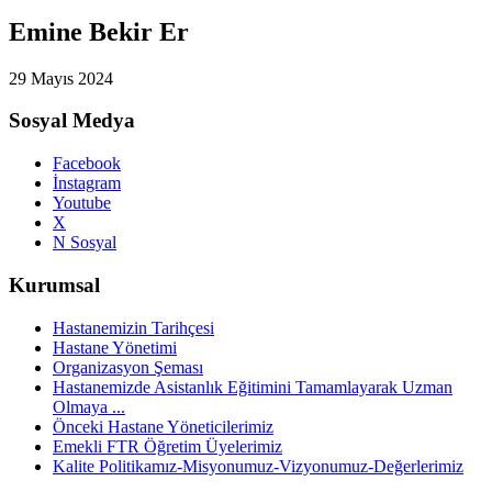
Emine Bekir Er
29 Mayıs 2024
Sosyal Medya
Facebook
İnstagram
Youtube
X
N Sosyal
Kurumsal
Hastanemizin Tarihçesi
Hastane Yönetimi
Organizasyon Şeması
Hastanemizde Asistanlık Eğitimini Tamamlayarak Uzman
Olmaya ...
Önceki Hastane Yöneticilerimiz
Emekli FTR Öğretim Üyelerimiz
Kalite Politikamız-Misyonumuz-Vizyonumuz-Değerlerimiz