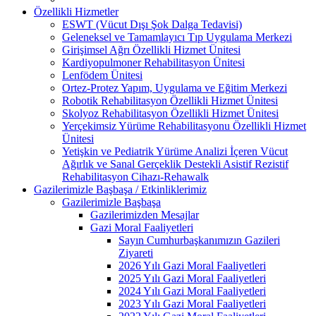
Özellikli Hizmetler
ESWT (Vücut Dışı Şok Dalga Tedavisi)
Geleneksel ve Tamamlayıcı Tıp Uygulama Merkezi
Girişimsel Ağrı Özellikli Hizmet Ünitesi
Kardiyopulmoner Rehabilitasyon Ünitesi
Lenfödem Ünitesi
Ortez-Protez Yapım, Uygulama ve Eğitim Merkezi
Robotik Rehabilitasyon Özellikli Hizmet Ünitesi
Skolyoz Rehabilitasyon Özellikli Hizmet Ünitesi
Yerçekimsiz Yürüme Rehabilitasyonu Özellikli Hizmet
Ünitesi
Yetişkin ve Pediatrik Yürüme Analizi İçeren Vücut
Ağırlık ve Sanal Gerçeklik Destekli Asistif Rezistif
Rehabilitasyon Cihazı-Rehawalk
Gazilerimizle Başbaşa / Etkinliklerimiz
Gazilerimizle Başbaşa
Gazilerimizden Mesajlar
Gazi Moral Faaliyetleri
Sayın Cumhurbaşkanımızın Gazileri
Ziyareti
2026 Yılı Gazi Moral Faaliyetleri
2025 Yılı Gazi Moral Faaliyetleri
2024 Yılı Gazi Moral Faaliyetleri
2023 Yılı Gazi Moral Faaliyetleri