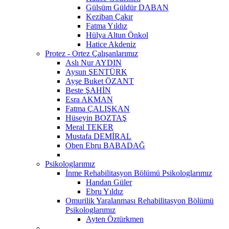
Gülsüm Güldür DABAN
Keziban Çakır
Fatma Yıldız
Hülya Altun Önkol
Hatice Akdeniz
Protez - Ortez Çalışanlarımız
Aslı Nur AYDIN
Aysun ŞENTÜRK
Ayşe Buket ÖZANT
Beste ŞAHİN
Esra AKMAN
Fatma ÇALIŞKAN
Hüseyin BOZTAŞ
Meral TEKER
Mustafa DEMİRAL
Oben Ebru BABADAĞ
Psikologlarımız
İnme Rehabilitasyon Bölümü Psikologlarımız
Handan Güler
Ebru Yıldız
Omurilik Yaralanması Rehabilitasyon Bölümü
Psikologlarımız
Ayten Öztürkmen