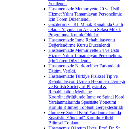
Yenilendi.
Hastanemizde Memuriyette 20 ve Üstü
Hizmet Yılını Tamamlayan Personelimiz
İçin Tören Düzenlendi.
Gazilerimiz TRT Müzik Kanalında Canlı
Olarak Yayınlanan Akşam Sefası Müzik
Programına Konuk Oldular.
Hastanemizde İnme Rehabilitasyonu
Değerlendirme Kursu Düzenlendi
Hastanemizde Memuriyette 24 ve Üstü
Hizmet Yılını Tamamlayan Personelimiz
İçin Tören Düzenlendi.
Hastanemizde Narkorehber Farkındalık
Eğitimi Verildi.
Hastanemizde Türkiye Fiziksel Tıp ve
Rehabilitasyon Uzman Hekimleri Derneği
ve British Society of Physical &
Rehabilitation Medicine
Koordinatörlüğünde İnme ve Spinal Kord
Yaralanmalarında Spastisite Yönetimi
Konulu Bilimsel Toplantı Gerçekleştirildi
"İnme ve Spinal Kord Yaralanmalarında
Spastisite Yönetimi" Konulu Hibrid
Bilimsel Toplantı
Hastanemiz Öğretim Üyesi Prof. Dr. Sn.