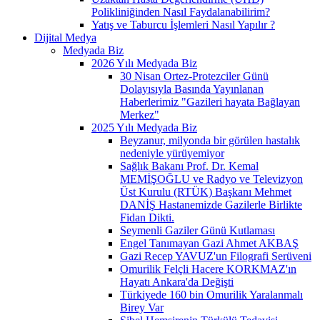
Polikliniğinden Nasıl Faydalanabilirim?
Yatış ve Taburcu İşlemleri Nasıl Yapılır ?
Dijital Medya
Medyada Biz
2026 Yılı Medyada Biz
30 Nisan Ortez-Protezciler Günü
Dolayısıyla Basında Yayınlanan
Haberlerimiz "Gazileri hayata Bağlayan
Merkez"
2025 Yılı Medyada Biz
Beyzanur, milyonda bir görülen hastalık
nedeniyle yürüyemiyor
Sağlık Bakanı Prof. Dr. Kemal
MEMİŞOĞLU ve Radyo ve Televizyon
Üst Kurulu (RTÜK) Başkanı Mehmet
DANİŞ Hastanemizde Gazilerle Birlikte
Fidan Dikti.
Seymenli Gaziler Günü Kutlaması
Engel Tanımayan Gazi Ahmet AKBAŞ
Gazi Recep YAVUZ'un Filografi Serüveni
Omurilik Felçli Hacere KORKMAZ'ın
Hayatı Ankara'da Değişti
Türkiyede 160 bin Omurilik Yaralanmalı
Birey Var