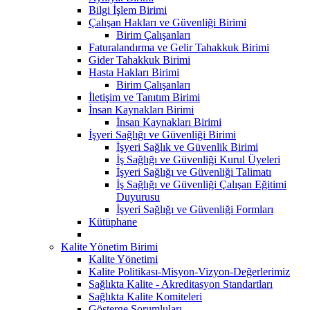
Bilgi İşlem Birimi
Çalışan Hakları ve Güvenliği Birimi
Birim Çalışanları
Faturalandırma ve Gelir Tahakkuk Birimi
Gider Tahakkuk Birimi
Hasta Hakları Birimi
Birim Çalışanları
İletişim ve Tanıtım Birimi
İnsan Kaynakları Birimi
İnsan Kaynakları Birimi
İşyeri Sağlığı ve Güvenliği Birimi
İşyeri Sağlık ve Güvenlik Birimi
İş Sağlığı ve Güvenliği Kurul Üyeleri
İşyeri Sağlığı ve Güvenliği Talimatı
İş Sağlığı ve Güvenliği Çalışan Eğitimi
Duyurusu
İşyeri Sağlığı ve Güvenliği Formları
Kütüphane
Kalite Yönetim Birimi
Kalite Yönetimi
Kalite Politikası-Misyon-Vizyon-Değerlerimiz
Sağlıkta Kalite - Akreditasyon Standartları
Sağlıkta Kalite Komiteleri
Gösterge Sorumluları