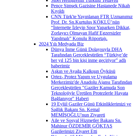
Sibel Hemşirenin Türkülü Tedavisi
Pençe Şimşek Gazisine Hastanede Nikah
Kıyıldı
CNN Türk'te Yayınlanan FTR Uzmanımız
Prof. Dr. Sn.Kurtuluş KÖKLÜ’nün
“İnternette İzleyip Spor Yaparken Dikkat,
Zorlayıcı Olmayan Hafif Egzersizler
Yapılmalı” Konulu Röportajı.
2024 Yılı Medyada Biz
Dünya İnme Günü Dolayısıyla DHA
Tarafından Gerçekleştirilen “Türkiye’de
her yıl 125 bin kişi inme geçiriyor” adlı
haberimiz
Aşkın ve Ayağa Kalkışın Öyküsü
Ortez- Protez Yapım ve Uygulama
Merkezimiz'de Anadolu Ajansı Tarafından
Gerçekleştirilen "Gaziler Kamuda Son
Teknolojiyle Üretilen Protezlerle Hayata
Bağlanıyor" Haberi
19 Eylül Gaziler Günü Etkinliklerimizi ve
Sağlık Bakanı Sn. Kemal
MEMİŞOĞLU'nun Ziyareti
Aile ve Sosyal Hizmetler Bakanı Sn.
Mahinur ÖZDEMİR GÖKTAŞ
Gazilerimizi Ziyaret Etti