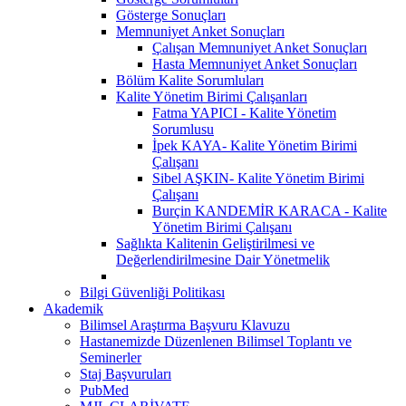
Gösterge Sonuçları
Memnuniyet Anket Sonuçları
Çalışan Memnuniyet Anket Sonuçları
Hasta Memnuniyet Anket Sonuçları
Bölüm Kalite Sorumluları
Kalite Yönetim Birimi Çalışanları
Fatma YAPICI - Kalite Yönetim
Sorumlusu
İpek KAYA- Kalite Yönetim Birimi
Çalışanı
Sibel AŞKIN- Kalite Yönetim Birimi
Çalışanı
Burçin KANDEMİR KARACA - Kalite
Yönetim Birimi Çalışanı
Sağlıkta Kalitenin Geliştirilmesi ve
Değerlendirilmesine Dair Yönetmelik
Bilgi Güvenliği Politikası
Akademik
Bilimsel Araştırma Başvuru Klavuzu
Hastanemizde Düzenlenen Bilimsel Toplantı ve
Seminerler
Staj Başvuruları
PubMed