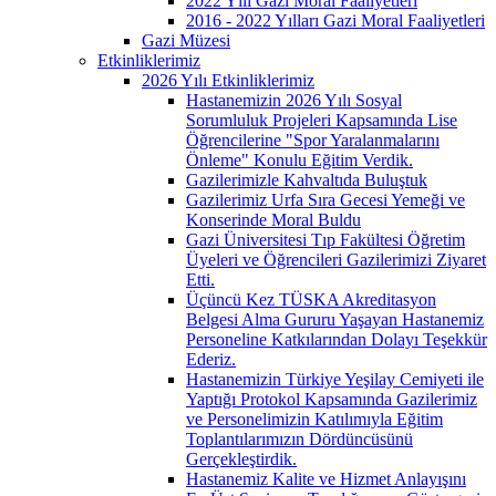
2022 Yılı Gazi Moral Faaliyetleri
2016 - 2022 Yılları Gazi Moral Faaliyetleri
Gazi Müzesi
Etkinliklerimiz
2026 Yılı Etkinliklerimiz
Hastanemizin 2026 Yılı Sosyal
Sorumluluk Projeleri Kapsamında Lise
Öğrencilerine "Spor Yaralanmalarını
Önleme" Konulu Eğitim Verdik.
Gazilerimizle Kahvaltıda Buluştuk
Gazilerimiz Urfa Sıra Gecesi Yemeği ve
Konserinde Moral Buldu
Gazi Üniversitesi Tıp Fakültesi Öğretim
Üyeleri ve Öğrencileri Gazilerimizi Ziyaret
Etti.
Üçüncü Kez TÜSKA Akreditasyon
Belgesi Alma Gururu Yaşayan Hastanemiz
Personeline Katkılarından Dolayı Teşekkür
Ederiz.
Hastanemizin Türkiye Yeşilay Cemiyeti ile
Yaptığı Protokol Kapsamında Gazilerimiz
ve Personelimizin Katılımıyla Eğitim
Toplantılarımızın Dördüncüsünü
Gerçekleştirdik.
Hastanemiz Kalite ve Hizmet Anlayışını