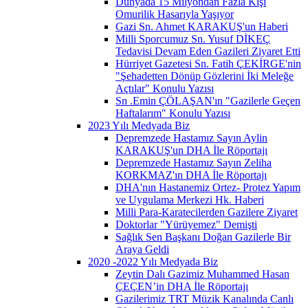
Dünyada 15 Milyondan Fazla Kişi
Omurilik Hasarıyla Yaşıyor
Gazi Sn. Ahmet KARAKUŞ'un Haberi
Milli Sporcumuz Sn. Yusuf DİKEÇ
Tedavisi Devam Eden Gazileri Ziyaret Etti
Hürriyet Gazetesi Sn. Fatih ÇEKİRGE'nin
"Şehadetten Dönüp Gözlerini İki Meleğe
Açtılar" Konulu Yazısı
Sn .Emin ÇÖLAŞAN'ın "Gazilerle Geçen
Haftalarım" Konulu Yazısı
2023 Yılı Medyada Biz
Depremzede Hastamız Sayın Aylin
KARAKUŞ'un DHA İle Röportajı
Depremzede Hastamız Sayın Zeliha
KORKMAZ'ın DHA İle Röportajı
DHA'nın Hastanemiz Ortez- Protez Yapım
ve Uygulama Merkezi Hk. Haberi
Milli Para-Karatecilerden Gazilere Ziyaret
Doktorlar "Yürüyemez" Demişti
Sağlık Sen Başkanı Doğan Gazilerle Bir
Araya Geldi
2020 -2022 Yılı Medyada Biz
Zeytin Dalı Gazimiz Muhammed Hasan
ÇEÇEN’in DHA İle Röportajı
Gazilerimiz TRT Müzik Kanalında Canlı