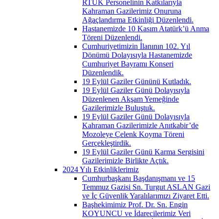
RTÜK Personelinin Katkılarıyla
Kahraman Gazilerimiz Onuruna
Ağaçlandırma Etkinliği Düzenlendi.
Hastanemizde 10 Kasım Atatürk’ü Anma
Töreni Düzenlendi.
Cumhuriyetimizin İlanının 102. Yıl
Dönümü Dolayısıyla Hastanemizde
Cumhuriyet Bayramı Konseri
Düzenlendik.
19 Eylül Gaziler Gününü Kutladık.
19 Eylül Gaziler Günü Dolayısıyla
Düzenlenen Akşam Yemeğinde
Gazilerimizle Buluştuk.
19 Eylül Gaziler Günü Dolayısıyla
Kahraman Gazilerimizle Anıtkabir’de
Mozoleye Çelenk Koyma Töreni
Gerçekleştirdik.
19 Eylül Gaziler Günü Karma Sergisini
Gazilerimizle Birlikte Açtık.
2024 Yılı Etkinliklerimiz
Cumhurbaşkanı Başdanışmanı ve 15
Temmuz Gazisi Sn. Turgut ASLAN Gazi
ve İç Güvenlik Yaralılarımızı Ziyaret Etti.
Başhekimimiz Prof. Dr. Sn. Engin
KOYUNCU ve İdarecilerimiz Veri