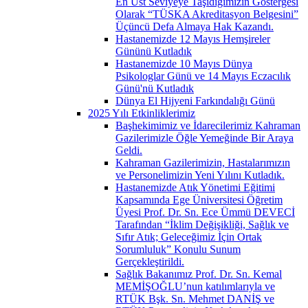
En Üst Seviyeye Taşıdığımızın Göstergesi
Olarak “TÜSKA Akreditasyon Belgesini”
Üçüncü Defa Almaya Hak Kazandı.
Hastanemizde 12 Mayıs Hemşireler
Gününü Kutladık
Hastanemizde 10 Mayıs Dünya
Psikologlar Günü ve 14 Mayıs Eczacılık
Günü'nü Kutladık
Dünya El Hijyeni Farkındalığı Günü
2025 Yılı Etkinliklerimiz
Başhekimimiz ve İdarecilerimiz Kahraman
Gazilerimizle Öğle Yemeğinde Bir Araya
Geldi.
Kahraman Gazilerimizin, Hastalarımızın
ve Personelimizin Yeni Yılını Kutladık.
Hastanemizde Atık Yönetimi Eğitimi
Kapsamında Ege Üniversitesi Öğretim
Üyesi Prof. Dr. Sn. Ece Ümmü DEVECİ
Tarafından “İklim Değişikliği, Sağlık ve
Sıfır Atık; Geleceğimiz İçin Ortak
Sorumluluk” Konulu Sunum
Gerçekleştirildi.
Sağlık Bakanımız Prof. Dr. Sn. Kemal
MEMİŞOĞLU’nun katılımlarıyla ve
RTÜK Bşk. Sn. Mehmet DANİŞ ve