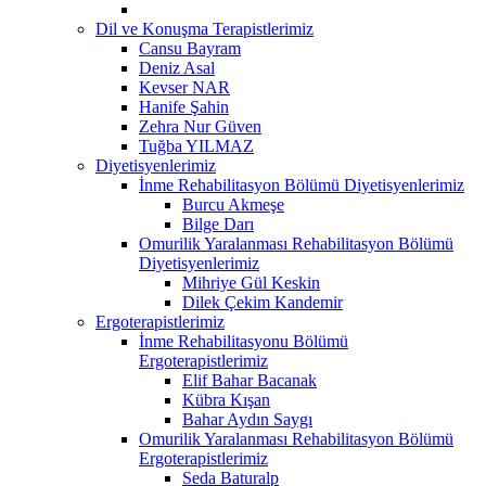
Dil ve Konuşma Terapistlerimiz
Cansu Bayram
Deniz Asal
Kevser NAR
Hanife Şahin
Zehra Nur Güven
Tuğba YILMAZ
Diyetisyenlerimiz
İnme Rehabilitasyon Bölümü Diyetisyenlerimiz
Burcu Akmeşe
Bilge Darı
Omurilik Yaralanması Rehabilitasyon Bölümü
Diyetisyenlerimiz
Mihriye Gül Keskin
Dilek Çekim Kandemir
Ergoterapistlerimiz
İnme Rehabilitasyonu Bölümü
Ergoterapistlerimiz
Elif Bahar Bacanak
Kübra Kışan
Bahar Aydın Saygı
Omurilik Yaralanması Rehabilitasyon Bölümü
Ergoterapistlerimiz
Seda Baturalp