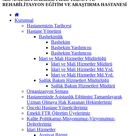
REHABİLİTASYON EĞİTİM VE ARAŞTIRMA HASTANESİ
Kurumsal
Hastanemizin Tarihçesi
Hastane Yönetimi
Başhekimlik
Başhekim
Başhekim Yardımcısı
Başhekim Yardımcısı
İdari ve Mali Hizmetler Müdürlüğü
İdari ve Mali Hizmetler Müdürü
İdari ve Mali Hizmetler Md.Yrd.
İdari ve Mali Hizmetler Md.Yrd.
Sağlık Bakım Hizmetleri Müdürlüğü
Sağlık Bakım Hizmetleri Müdürü
Organizasyon Şeması
Hastanemizde Asistanlık Eğitimini Tamamlayarak
Uzman Olmaya Hak Kazanan Hekimlerimiz
Önceki Hastane Yöneticilerimiz
Emekli FTR Öğretim Üyelerimiz
Kalite Politikamız-Misyonumuz-Vizyonumuz-
Değerlerimiz
İdari Hizmetler
Ayniyat Birimi