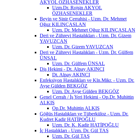
AKYOL ÖZHASENEKLER
Uzm.Dr. Rojşin AKYOL
ÖZHASENEKLER
Beyin ve Sinir Cerrahisi - Uzm. Dr. Mehmet
Oğuz KILINÇASLAN
Uzm. Dr. Mehmet Oğuz KILINÇASLAN
Deri ve Zührevi Hastalıkları - Uzm. Dr. Gizem
YAVUZCAN
Uzm. Dr. Gizem YAVUZCAN
Deri ve Zührevi Hastalıkları - Uzm. Dr. Gülfem
ÜNSAL
Uzm. Dr. Gülfem ÜNSAL
Diş Hekimi - Dt. Alpay AKINCI
Dt. Alpay AKINCI
Enfeksiyon Hastalıkları ve Kln.Mikr. - Uzm. Dr.
Ayşe Gülden BEKGÖZ
Uzm. Dr. Ayşe Gülden BEKGÖZ
Genel Cerrah / İş Yeri Hekimi - Op.Dr. Muhittin
ALKIŞ
Op.Dr. Muhittin ALKIŞ
Göğüs Hastalıkları ve Tüberküloz - Uzm. Dr.
Kudret Kadir HATİPOĞLU
Uzm. Dr. K. Kadir HATİPOĞLU
İç Hastalıkları - Uzm. Dr. Gül TAŞ
Uzm. Dr. Gül TAŞ