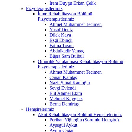
İrem Duygu Erkan Çelik
Fizyoterapistlerimiz
İnme Rehabilitasyon Bölümü
Fizyoterapistlerimiz
Ahmet Muhammet Tecimen
Yusuf Deniz
Dilek Kaya
Ezgi Ebinçli
Fatma Tosun
Abdulkadir Yamaç
Büşra Sam Bülbül
Omurilik Yaralanması Rehabilitasyon Bölümü
Fizyoterapistlerimiz
Ahmet Muhammet Tecimen
Canan Karataş
Nazlı Şimal Karaoğlu
Sevgi Evlendi
Elif Atamel Ekim
Mehmet Kaygısız
Berna Demirtaş
Hemşirelerimiz
Akut Rehabilitasyon Bölümü Hemşirelerimiz
Perihan Yiğitoğlu (Sorumlu Hemşire)
Ayşegül Aykut
Aynur Çağan