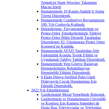
Temsilcisi Slask Wroclaw Takımının
Maçını İzledi
Hastanemizde 10 Kasım Atatürk’ü Anma
Töreni Düzenlendi.
Hastanemizde Cumhuriyet Bayramımızın
100. Yılı Coşkuyla Kutlandı.
Hekimlerimiz, Fizyoterapistlerimiz ve
Protez-Ortez Teknikerlerimizle Türkiye
Protez-Ortez Bilim Derneği Tarafından
Düzenlenen XI. Uluslararası Protez Ortez
Kongresi’ne Katıldık.
Hastanemizde AFAD Tarafından Afet
Farkındalık Konulu Teorik Eğitim ve
Uygulamalı Tahliye Tatbikatı Düzenlendi.
Hastanemizde Yeni Göreve Başlayan
Hemşirelerimize Rehabilitasyon
Hemşireliği Eğitimi Düzenlendi.
6 Ekim Dünya Serebral Palsi Günü
Dolayısıyla Çocuk Hastalarımız İçin
Etkinlik Düzenledik.
2022 Yılı Etkinliklerimiz
Gazilerimizle Moral Yemeğinde Buluştuk.
Gazilerimizin ve Hastalarımızın Güvenliği
ve Konforu İçin Kamera Sistemleri ile
Hasta Başı Televizyonlar ve Telefonları