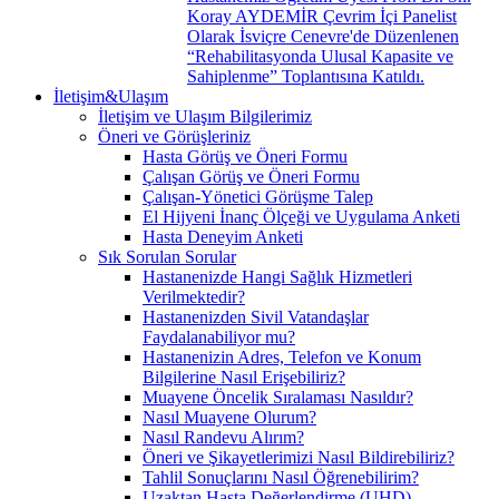
Koray AYDEMİR Çevrim İçi Panelist
Olarak İsviçre Cenevre'de Düzenlenen
“Rehabilitasyonda Ulusal Kapasite ve
Sahiplenme” Toplantısına Katıldı.
İletişim&Ulaşım
İletişim ve Ulaşım Bilgilerimiz
Öneri ve Görüşleriniz
Hasta Görüş ve Öneri Formu
Çalışan Görüş ve Öneri Formu
Çalışan-Yönetici Görüşme Talep
El Hijyeni İnanç Ölçeği ve Uygulama Anketi
Hasta Deneyim Anketi
Sık Sorulan Sorular
Hastanenizde Hangi Sağlık Hizmetleri
Verilmektedir?
Hastanenizden Sivil Vatandaşlar
Faydalanabiliyor mu?
Hastanenizin Adres, Telefon ve Konum
Bilgilerine Nasıl Erişebiliriz?
Muayene Öncelik Sıralaması Nasıldır?
Nasıl Muayene Olurum?
Nasıl Randevu Alırım?
Öneri ve Şikayetlerimizi Nasıl Bildirebiliriz?
Tahlil Sonuçlarını Nasıl Öğrenebilirim?
Uzaktan Hasta Değerlendirme (UHD)