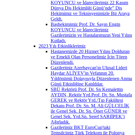
KOYUNCU ve İdarecilerimiz 22 Kasım
Dünya Diş Hekimliği Günü’nde” Diş
Hekimimiz ve Teknisyenimizle Bir Araya
Geldi.
Başhekimimiz Prof. Dr. Sayın Engin
KOYUNCU ve İdarecilerimiz
Gazilerimizin ve Hastalarımızın Yeni Yılını
Kutladı.
2023 Yılı Etkinliklerimiz
Hastanemizde 20 Hizmet Yılını Dolduran
ve Emekli Olan Personelimiz İçin Tören
Düzenlendi.
Gazilerimiz Azerbaycan'ın Ulusal Lideri
Haydar ALİYEV'in Vefatının 20.
Yıldönümü Dolayısıyla Düzenlenen Anma
Günü Etkinliğine Katıldılar.
SBÜ Rektörü Prof. Dr. Sn Kemalettin
AYDIN, Rektör Yrd.Prof. Dr. Sn. Mustafa
GEREK ve Rektör Yrd./Tıp Fakültesi
Dekanı Prof. Dr. Sn. M. Ali GÜLÇELİK
ile Genel Sek. Dr. Sn. Öner GÜNER ve
Genel Sek. Yrd.Sn. Şeref SARIİPEK’i
Ağırladık.
Gazilerimiz BKT EuroCup'taki
Temsilcimiz Türk Telekom ile Polonya