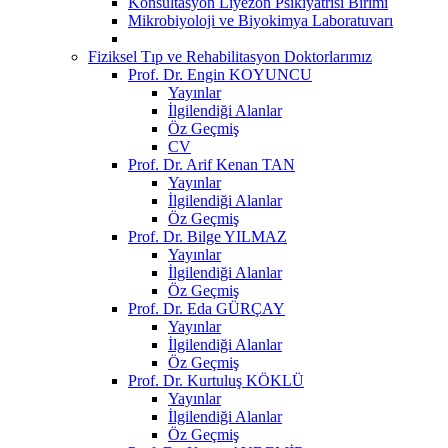
Konsültasyon Liyezon Psikiyatrisi Birimi
Mikrobiyoloji ve Biyokimya Laboratuvarı
Fiziksel Tıp ve Rehabilitasyon Doktorlarımız
Prof. Dr. Engin KOYUNCU
Yayınlar
İlgilendiği Alanlar
Öz Geçmiş
CV
Prof. Dr. Arif Kenan TAN
Yayınlar
İlgilendiği Alanlar
Öz Geçmiş
Prof. Dr. Bilge YILMAZ
Yayınlar
İlgilendiği Alanlar
Öz Geçmiş
Prof. Dr. Eda GÜRÇAY
Yayınlar
İlgilendiği Alanlar
Öz Geçmiş
Prof. Dr. Kurtuluş KÖKLÜ
Yayınlar
İlgilendiği Alanlar
Öz Geçmiş