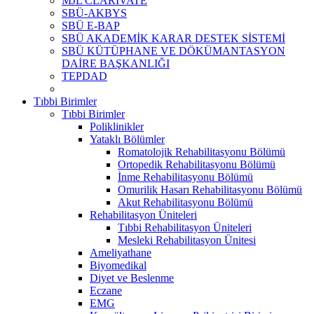
MJL CLARİVATE
SBÜ-AKBYS
SBÜ E-BAP
SBÜ AKADEMİK KARAR DESTEK SİSTEMİ
SBÜ KÜTÜPHANE VE DÖKÜMANTASYON
DAİRE BAŞKANLIĞI
TEPDAD
Tıbbi Birimler
Tıbbi Birimler
Poliklinikler
Yataklı Bölümler
Romatolojik Rehabilitasyonu Bölümü
Ortopedik Rehabilitasyonu Bölümü
İnme Rehabilitasyonu Bölümü
Omurilik Hasarı Rehabilitasyonu Bölümü
Akut Rehabilitasyonu Bölümü
Rehabilitasyon Üniteleri
Tıbbi Rehabilitasyon Üniteleri
Mesleki Rehabilitasyon Ünitesi
Ameliyathane
Biyomedikal
Diyet ve Beslenme
Eczane
EMG