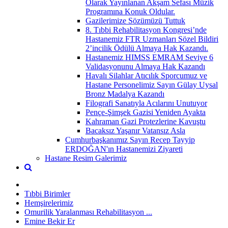
Olarak Yayınlanan Akşam Sefası Müzik
Programına Konuk Oldular.
Gazilerimize Sözümüzü Tuttuk
8. Tıbbi Rehabilitasyon Kongresi’nde
Hastanemiz FTR Uzmanları Sözel Bildiri
2’incilik Ödülü Almaya Hak Kazandı.
Hastanemiz HIMSS EMRAM Seviye 6
Validasyonunu Almaya Hak Kazandı
Havalı Silahlar Atıcılık Sporcumuz ve
Hastane Personelimiz Sayın Gülay Uysal
Bronz Madalya Kazandı
Filografi Sanatıyla Acılarını Unutuyor
Pençe-Şimşek Gazisi Yeniden Ayakta
Kahraman Gazi Protezlerine Kavuştu
Bacaksız Yaşanır Vatansız Asla
Cumhurbaşkanımız Sayın Recep Tayyip
ERDOĞAN'ın Hastanemizi Ziyareti
Hastane Resim Galerimiz
Tıbbi Birimler
Hemşirelerimiz
Omurilik Yaralanması Rehabilitasyon ...
Emine Bekir Er