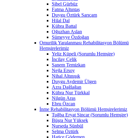
Sibel Gürbüz
Fatma Altıntaş
Duygu Öztürk Sarıçam
Hilal Dal
Kübra Battal
Oğuzhan Aslan
Sümeyye Özdoğan
Omurilik Yaralanması Rehabilitasyon Bölümü
Hemşirelerimiz
Yeliz Küpeli (Sorumlu Hemşire)
İncilay Çelik
Sanem Temizkan
Nejla Ersoy
Nihal Altınışık
Duygu Aydemir Ülgen
Azra Dağlağan
Kübra Nur Türkkal
Nilgün Aras
Ebru Özcan
İnme Rehabilitasyon Bölümü Hemşirelerimiz
Tuğba Eryat Sincar (Sorumlu Hemşire)
Büşra Nur Yüksek
Nurseda Sünbül
Selma Öztürk
Hatice Gödemen