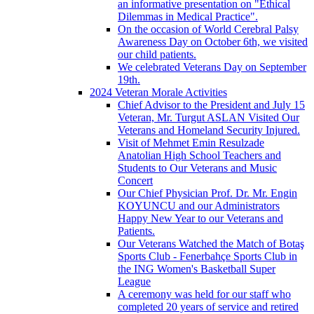
an informative presentation on "Ethical
Dilemmas in Medical Practice".
On the occasion of World Cerebral Palsy
Awareness Day on October 6th, we visited
our child patients.
We celebrated Veterans Day on September
19th.
2024 Veteran Morale Activities
Chief Advisor to the President and July 15
Veteran, Mr. Turgut ASLAN Visited Our
Veterans and Homeland Security Injured.
Visit of Mehmet Emin Resulzade
Anatolian High School Teachers and
Students to Our Veterans and Music
Concert
Our Chief Physician Prof. Dr. Mr. Engin
KOYUNCU and our Administrators
Happy New Year to our Veterans and
Patients.
Our Veterans Watched the Match of Botaş
Sports Club - Fenerbahçe Sports Club in
the ING Women's Basketball Super
League
A ceremony was held for our staff who
completed 20 years of service and retired