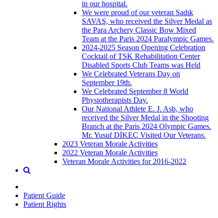
in our hospital.
We were proud of our veteran Sadık
SAVAŞ, who received the Silver Medal as
the Para Archery Classic Bow Mixed
Team at the Paris 2024 Paralympic Games.
2024-2025 Season Opening Celebration
Cocktail of TSK Rehabilitation Center
Disabled Sports Club Teams was Held
We Celebrated Veterans Day on
September 19th.
We Celebrated September 8 World
Physiotherapists Day.
Our National Athlete E. J. Asb, who
received the Silver Medal in the Shooting
Branch at the Paris 2024 Olympic Games.
Mr. Yusuf DİKEÇ Visited Our Veterans.
2023 Veteran Morale Activities
2022 Veteran Morale Activities
Veteran Morale Activities for 2016-2022
Patient Guide
Patient Rights