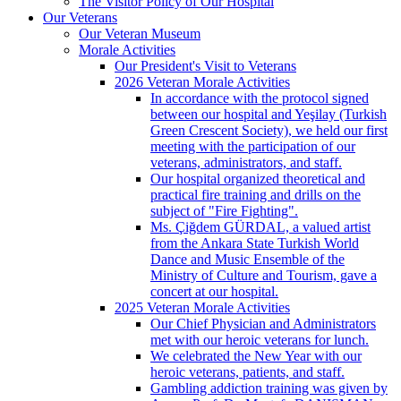
The Visitor Policy of Our Hospital
Our Veterans
Our Veteran Museum
Morale Activities
Our President's Visit to Veterans
2026 Veteran Morale Activities
In accordance with the protocol signed
between our hospital and Yeşilay (Turkish
Green Crescent Society), we held our first
meeting with the participation of our
veterans, administrators, and staff.
Our hospital organized theoretical and
practical fire training and drills on the
subject of "Fire Fighting".
Ms. Çiğdem GÜRDAL, a valued artist
from the Ankara State Turkish World
Dance and Music Ensemble of the
Ministry of Culture and Tourism, gave a
concert at our hospital.
2025 Veteran Morale Activities
Our Chief Physician and Administrators
met with our heroic veterans for lunch.
We celebrated the New Year with our
heroic veterans, patients, and staff.
Gambling addiction training was given by