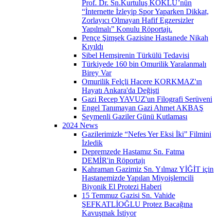
Prof. Dr. Sn.Kurtuluş KÖKLÜ’nün
“İnternette İzleyip Spor Yaparken Dikkat,
Zorlayıcı Olmayan Hafif Egzersizler
Yapılmalı” Konulu Röportajı.
Pençe Şimşek Gazisine Hastanede Nikah
Kıyıldı
Sibel Hemşirenin Türkülü Tedavisi
Türkiyede 160 bin Omurilik Yaralanmalı
Birey Var
Omurilik Felçli Hacere KORKMAZ'ın
Hayatı Ankara'da Değişti
Gazi Recep YAVUZ'un Filografi Serüveni
Engel Tanımayan Gazi Ahmet AKBAŞ
Seymenli Gaziler Günü Kutlaması
2024 News
Gazilerimizle “Nefes Yer Eksi İki” Filmini
İzledik
Depremzede Hastamız Sn. Fatma
DEMİR'in Röportajı
Kahraman Gazimiz Sn. Yılmaz YİĞİT için
Hastanemizde Yapılan Miyoişlemcili
Biyonik El Protezi Haberi
15 Temmuz Gazisi Sn. Vahide
ŞEFKATLİOĞLU Protez Bacağına
Kavuşmak İstiyor