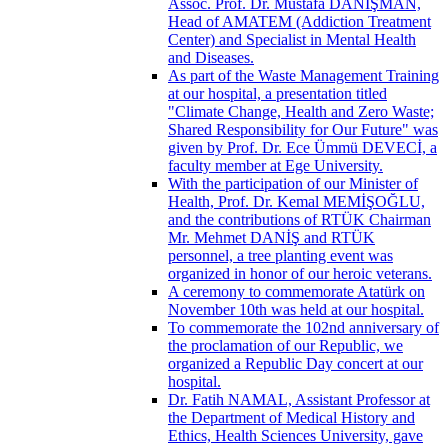
Assoc. Prof. Dr. Mustafa DANIŞMAN,
Head of AMATEM (Addiction Treatment
Center) and Specialist in Mental Health
and Diseases.
As part of the Waste Management Training
at our hospital, a presentation titled
"Climate Change, Health and Zero Waste;
Shared Responsibility for Our Future" was
given by Prof. Dr. Ece Ümmü DEVECİ, a
faculty member at Ege University.
With the participation of our Minister of
Health, Prof. Dr. Kemal MEMİŞOĞLU,
and the contributions of RTÜK Chairman
Mr. Mehmet DANİŞ and RTÜK
personnel, a tree planting event was
organized in honor of our heroic veterans.
A ceremony to commemorate Atatürk on
November 10th was held at our hospital.
To commemorate the 102nd anniversary of
the proclamation of our Republic, we
organized a Republic Day concert at our
hospital.
Dr. Fatih NAMAL, Assistant Professor at
the Department of Medical History and
Ethics, Health Sciences University, gave