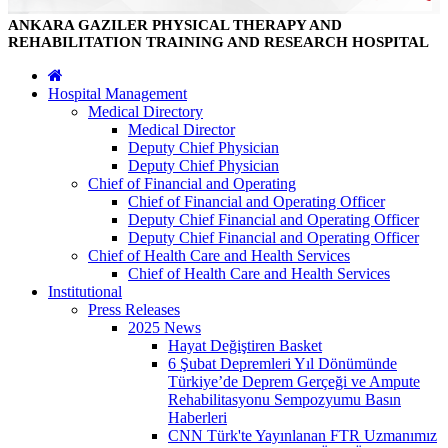
ANKARA GAZILER PHYSICAL THERAPY AND
REHABILITATION TRAINING AND RESEARCH HOSPITAL
Hospital Management
Medical Directory
Medical Director
Deputy Chief Physician
Deputy Chief Physician
Chief of Financial and Operating
Chief of Financial and Operating Officer
Deputy Chief Financial and Operating Officer
Deputy Chief Financial and Operating Officer
Chief of Health Care and Health Services
Chief of Health Care and Health Services
Institutional
Press Releases
2025 News
Hayat Değiştiren Basket
6 Şubat Depremleri Yıl Dönümünde
Türkiye’de Deprem Gerçeği ve Ampute
Rehabilitasyonu Sempozyumu Basın
Haberleri
CNN Türk'te Yayınlanan FTR Uzmanımız