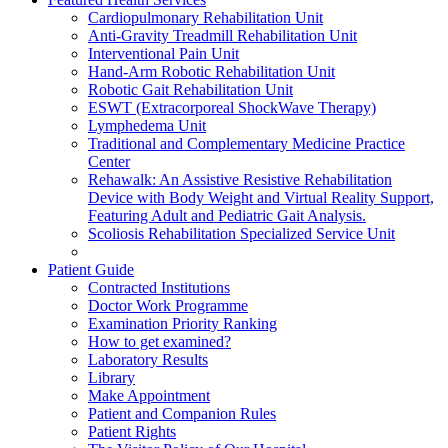
Cardiopulmonary Rehabilitation Unit
Anti-Gravity Treadmill Rehabilitation Unit
Interventional Pain Unit
Hand-Arm Robotic Rehabilitation Unit
Robotic Gait Rehabilitation Unit
ESWT (Extracorporeal ShockWave Therapy)
Lymphedema Unit
Traditional and Complementary Medicine Practice
Center
Rehawalk: An Assistive Resistive Rehabilitation
Device with Body Weight and Virtual Reality Support,
Featuring Adult and Pediatric Gait Analysis.
Scoliosis Rehabilitation Specialized Service Unit
Patient Guide
Contracted Institutions
Doctor Work Programme
Examination Priority Ranking
How to get examined?
Laboratory Results
Library
Make Appointment
Patient and Companion Rules
Patient Rights