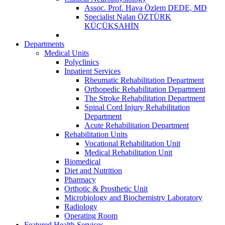
Assoc. Prof. Hava Özlem DEDE, MD
Specialist Nalan ÖZTÜRK
KÜÇÜKŞAHİN
Departments
Medical Units
Polyclinics
Inpatient Services
Rheumatic Rehabilitation Department
Orthopedic Rehabilitation Department
The Stroke Rehabilitation Department
Spinal Cord Injury Rehabilitation
Department
Acute Rehabilitation Department
Rehabilitation Units
Vocational Rehabilitation Unit
Medical Rehabilitation Unit
Biomedical
Diet and Nutrition
Pharmacy
Orthotic & Prosthetic Unit
Microbiology and Biochemistry Laboratory
Radiology
Operating Room
Featured Health Services