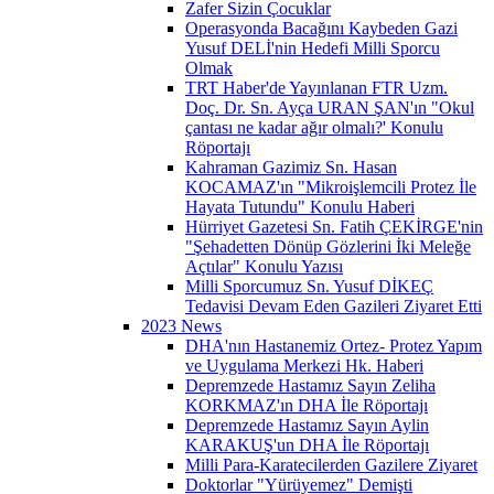
Zafer Sizin Çocuklar
Operasyonda Bacağını Kaybeden Gazi
Yusuf DELİ'nin Hedefi Milli Sporcu
Olmak
TRT Haber'de Yayınlanan FTR Uzm.
Doç. Dr. Sn. Ayça URAN ŞAN'ın "Okul
çantası ne kadar ağır olmalı?' Konulu
Röportajı
Kahraman Gazimiz Sn. Hasan
KOCAMAZ'ın "Mikroişlemcili Protez İle
Hayata Tutundu" Konulu Haberi
Hürriyet Gazetesi Sn. Fatih ÇEKİRGE'nin
"Şehadetten Dönüp Gözlerini İki Meleğe
Açtılar" Konulu Yazısı
Milli Sporcumuz Sn. Yusuf DİKEÇ
Tedavisi Devam Eden Gazileri Ziyaret Etti
2023 News
DHA'nın Hastanemiz Ortez- Protez Yapım
ve Uygulama Merkezi Hk. Haberi
Depremzede Hastamız Sayın Zeliha
KORKMAZ'ın DHA İle Röportajı
Depremzede Hastamız Sayın Aylin
KARAKUŞ'un DHA İle Röportajı
Milli Para-Karatecilerden Gazilere Ziyaret
Doktorlar "Yürüyemez" Demişti