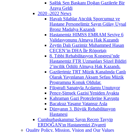
Sağlık Sen Başkanı Doğan Gazilerle Bir
Araya Geldi
2020 -2022 News
Havalı Silahlar Atıcılık Sporcumuz ve
Hastane Personelimiz Sayın Gülay Uysal
Bronz Madalya Kazandı
Hastanemiz HIMSS EMRAM Seviye 6
Validasyonunu Almaya Hak Kazandı
Zeytin Dalı Gazimiz Muhammed Hasan
ÇEÇEN’in DHA İle Röportajı
8. Tıbbi Rehabilitasyon Kongresi’nde
Hastanemiz FTR Uzmanları Sözel Bildiri
2’incilik Ödülü Almaya Hak Kazandı.
Gazilerimiz TRT Müzik Kanalında Canlı
Olarak Yayınlanan Akşam Sefası Müzik
Programına Konuk Oldular.
Filografi Sanatıyla Acılarını Unutuyor
Pençe-Şimşek Gazisi Yeniden Ayakta
Kahraman Gazi Protezlerine Kavuştu
Bacaksız Yaşanır Vatansız Asla
Dünyanın 3. Büyük Rehabilitasyon
Hastanesi
Cumhurbaşkanımız Sayın Recep Tayyip
ERDOĞAN'ın Hastanemizi Ziyareti
Quality Policy, Mission, Vision and Our Values