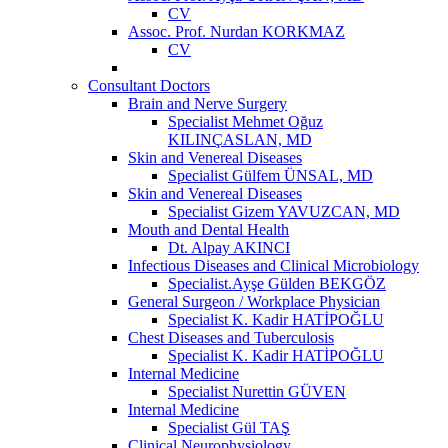
CV
Assoc. Prof. Nurdan KORKMAZ
CV
Consultant Doctors
Brain and Nerve Surgery
Specialist Mehmet Oğuz
KILINÇASLAN, MD
Skin and Venereal Diseases
Specialist Gülfem ÜNSAL, MD
Skin and Venereal Diseases
Specialist Gizem YAVUZCAN, MD
Mouth and Dental Health
Dt. Alpay AKINCI
Infectious Diseases and Clinical Microbiology
Specialist.Ayşe Gülden BEKGÖZ
General Surgeon / Workplace Physician
Specialist K. Kadir HATİPOĞLU
Chest Diseases and Tuberculosis
Specialist K. Kadir HATİPOĞLU
Internal Medicine
Specialist Nurettin GÜVEN
Internal Medicine
Specialist Gül TAŞ
Clinical Neurophysiology