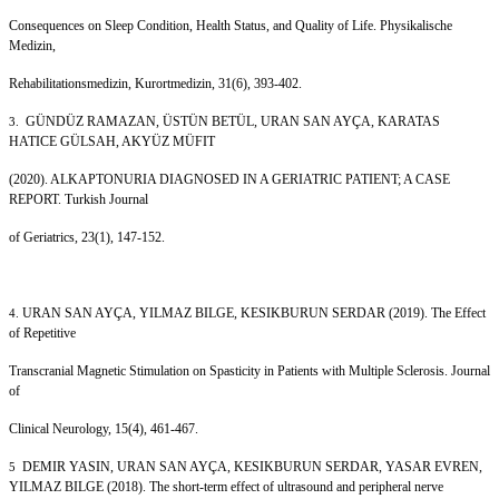
Consequences on Sleep Condition, Health Status, and Quality of Life. Physikalische
Medizin,
Rehabilitationsmedizin, Kurortmedizin, 31(6), 393-402.
GÜNDÜZ RAMAZAN, ÜSTÜN BETÜL, URAN SAN AYÇA, KARATAS
3.
HATICE GÜLSAH, AKYÜZ MÜFIT
(2020). ALKAPTONURIA DIAGNOSED IN A GERIATRIC PATIENT; A CASE
REPORT. Turkish Journal
of Geriatrics, 23(1), 147-152.
URAN SAN AYÇA, YILMAZ BILGE, KESIKBURUN SERDAR (2019). The Effect
4.
of Repetitive
Transcranial Magnetic Stimulation on Spasticity in Patients with Multiple Sclerosis. Journal
of
Clinical Neurology, 15(4), 461-467.
DEMIR YASIN, URAN SAN AYÇA, KESIKBURUN SERDAR, YASAR EVREN,
5
YILMAZ BILGE (2018). The short-term effect of ultrasound and peripheral nerve