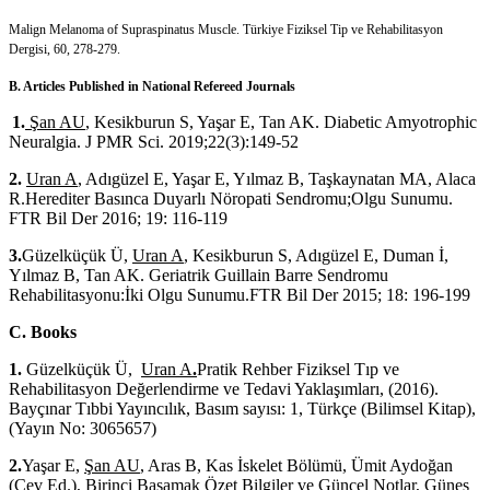
Malign Melanoma of Supraspinatus Muscle. Türkiye Fiziksel Tip ve Rehabilitasyon
Dergisi, 60, 278-279.
B. Articles Published in National Refereed Journals
1.
Şan AU
, Kesikburun S, Yaşar E, Tan AK. Diabetic Amyotrophic
Neuralgia. J PMR Sci. 2019;22(3):149-52
2.
Uran A
, Adıgüzel E, Yaşar E, Yılmaz B, Taşkaynatan MA, Alaca
R.Herediter Basınca Duyarlı Nöropati Sendromu;Olgu Sunumu.
FTR Bil Der 2016; 19: 116-119
3.
Güzelküçük Ü,
Uran A
, Kesikburun S, Adıgüzel E, Duman İ,
Yılmaz B, Tan AK. Geriatrik Guillain Barre Sendromu
Rehabilitasyonu:İki Olgu Sunumu.FTR Bil Der 2015; 18: 196-199
C. Books
1.
Güzelküçük Ü,
Uran A
.
Pratik Rehber Fiziksel Tıp ve
Rehabilitasyon Değerlendirme ve Tedavi Yaklaşımları, (2016).
Bayçınar Tıbbi Yayıncılık, Basım sayısı: 1, Türkçe (Bilimsel Kitap),
(Yayın No: 3065657)
2.
Yaşar E,
Şan AU
, Aras B, Kas İskelet Bölümü, Ümit Aydoğan
(Çev Ed.), Birinci Basamak Özet Bilgiler ve Güncel Notlar, Güneş