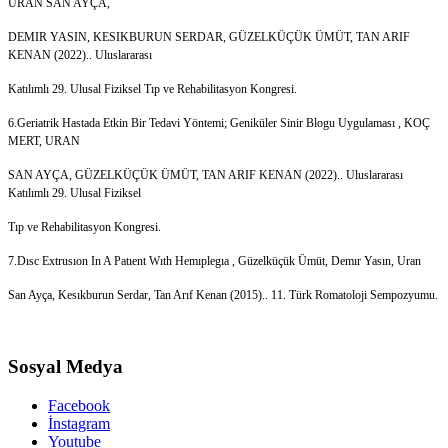
URAN SAN AYÇA,
DEMIR YASIN, KESIKBURUN SERDAR, GÜZELKÜÇÜK ÜMÜT, TAN ARIF
KENAN (2022).. Uluslararası
Katılımlı 29. Ulusal Fiziksel Tıp ve Rehabilitasyon Kongresi.
6.Geriatrik Hastada Etkin Bir Tedavi Yöntemi; Geniküler Sinir Blogu Uygulaması , KOÇ
MERT, URAN
SAN AYÇA, GÜZELKÜÇÜK ÜMÜT, TAN ARIF KENAN (2022).. Uluslararası
Katılımlı 29. Ulusal Fiziksel
Tıp ve Rehabilitasyon Kongresi.
7.Dısc Extrusıon In A Patıent Wıth Hemıplegıa , Güzelküçük Ümüt, Demır Yasın, Uran
San Ayça, Kesıkburun Serdar, Tan Arıf Kenan (2015).. 11. Türk Romatoloji Sempozyumu.
Sosyal Medya
Facebook
İnstagram
Youtube