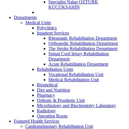
Specialist Nalan ÖZTÜRK
KÜÇÜKŞAHİN
Departments
Medical Units
Polyclinics
Inpatient Services
Rheumatic Rehabilitation Department
Orthopedic Rehabilitation Department
The Stroke Rehabilitation Department
Spinal Cord Injury Rehabilitation
Department
Acute Rehabilitation Department
Rehabilitation Units
Vocational Rehabilitation Unit
Medical Rehabilitation Unit
Biomedical
Diet and Nutrition
Pharmacy
Orthotic & Prosthetic Unit
Microbiology and Biochemistry Laboratory
Radiology
Operating Room
Featured Health Services
Cardiopulmonary Rehabilitation Unit