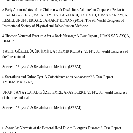
Early Abnormalities of the Children with Disabilities Admitted to Outpatient Pediatric
3.
Rehabilitation Clinic , YASAR EVREN, GÜZELKÜÇÜK ÜMÜT, URAN SAN AYÇA,
KESIKBURUN SERDAR, TAN ARIF KENAN (2015).. The 9th World Congress of
International Society of Physical and Rehabilitation Medicine
4.Thoracic Vertebral Fracture After a Back Massage: A Case Report , URAN SAN AYÇA,
DEMIR
YASIN, GÜZELKÜÇÜK ÜMÜT, AYDEMIR KORAY (2014).. 8th World Congress of
the International
Society of Physical & Rehabilitation Medicine (ISPRM)
Sacroiliitis and Tarlov Cyst. A Coincidence or an Association? A Case Report ,
5.
AYDEMIR KORAY,
URAN SAN AYÇA, ADIGÜZEL EMRE, ARAS BERKE (2014).. 8th World Congress
of the International
Society of Physical & Rehabilitation Medicine (ISPRM)
Avascular Necrosis of the Femoral Head Due to Buerger’s Disease: A Case Report ,
6.