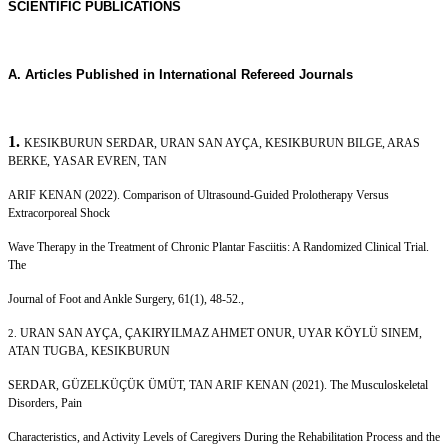
SCIENTIFIC PUBLICATIONS
A. Articles Published in International Refereed Journals
1.
KESIKBURUN SERDAR, URAN SAN AYÇA, KESIKBURUN BILGE, ARAS
BERKE, YASAR EVREN, TAN
ARIF KENAN (2022). Comparison of Ultrasound-Guided Prolotherapy Versus
Extracorporeal Shock
Wave Therapy in the Treatment of Chronic Plantar Fasciitis: A Randomized Clinical Trial.
The
Journal of Foot and Ankle Surgery, 61(1), 48-52.,
URAN SAN AYÇA, ÇAKIRYILMAZ AHMET ONUR, UYAR KÖYLÜ SINEM,
2.
ATAN TUGBA, KESIKBURUN
SERDAR, GÜZELKÜÇÜK ÜMÜT, TAN ARIF KENAN (2021). The Musculoskeletal
Disorders, Pain
Characteristics, and Activity Levels of Caregivers During the Rehabilitation Process and the