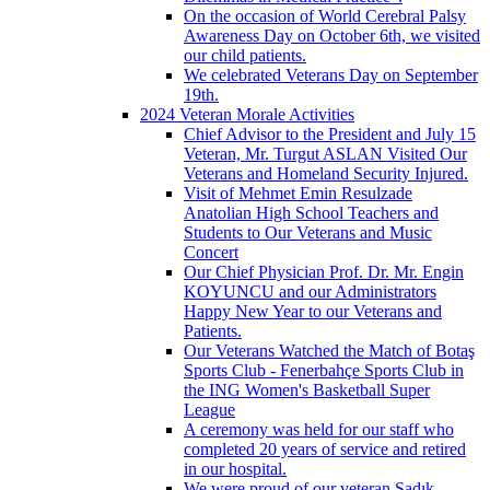
On the occasion of World Cerebral Palsy
Awareness Day on October 6th, we visited
our child patients.
We celebrated Veterans Day on September
19th.
2024 Veteran Morale Activities
Chief Advisor to the President and July 15
Veteran, Mr. Turgut ASLAN Visited Our
Veterans and Homeland Security Injured.
Visit of Mehmet Emin Resulzade
Anatolian High School Teachers and
Students to Our Veterans and Music
Concert
Our Chief Physician Prof. Dr. Mr. Engin
KOYUNCU and our Administrators
Happy New Year to our Veterans and
Patients.
Our Veterans Watched the Match of Botaş
Sports Club - Fenerbahçe Sports Club in
the ING Women's Basketball Super
League
A ceremony was held for our staff who
completed 20 years of service and retired
in our hospital.
We were proud of our veteran Sadık