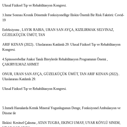
Ulusal Fiziksel Tıp ve Rehabilitasyon Kongresi.
Inme Sonrası Kronik Dönemde Fonksiyonellige Iliskin Önemli Bir Risk Faktörü: Covid-
3.
19
Enfeksiyonu , LAYIK RABIA, URAN SAN AYÇA, KIZILIRMAK SELVINAZ,
GÜZELKÜÇÜK ÜMÜT, TAN
ARIF KENAN (2022).. Uluslararası Katılımlı 29. Ulusal Fiziksel Tıp ve Rehabilitasyon
Kongresi.
4.Spinoserebellar Ataksi Tanılı Bireylerde Rehabilitasyon Programının Önemi ,
ÇAKIRYILMAZ AHMET
ONUR, URAN SAN AYÇA, GÜZELKÜÇÜK ÜMÜT, TAN ARIF KENAN (2022)..
Uluslararası Katılımlı 29.
Ulusal Fiziksel Tıp ve Rehabilitasyon Kongresi.
5.Inmeli Hastalarda Kemik Mineral Yogunlugunun Denge, Fonksiyonel Ambulasyon ve
Düsme ile
Iliskisi: Kesitsel Çalısma , ATAN TUGBA, EKINCI UMAY, UYAR KÖYLÜ SINEM,