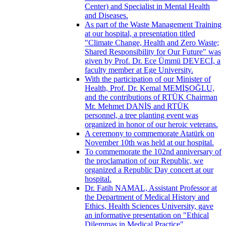
Center) and Specialist in Mental Health
and Diseases.
As part of the Waste Management Training
at our hospital, a presentation titled
"Climate Change, Health and Zero Waste;
Shared Responsibility for Our Future" was
given by Prof. Dr. Ece Ümmü DEVECİ, a
faculty member at Ege University.
With the participation of our Minister of
Health, Prof. Dr. Kemal MEMİŞOĞLU,
and the contributions of RTÜK Chairman
Mr. Mehmet DANİŞ and RTÜK
personnel, a tree planting event was
organized in honor of our heroic veterans.
A ceremony to commemorate Atatürk on
November 10th was held at our hospital.
To commemorate the 102nd anniversary of
the proclamation of our Republic, we
organized a Republic Day concert at our
hospital.
Dr. Fatih NAMAL, Assistant Professor at
the Department of Medical History and
Ethics, Health Sciences University, gave
an informative presentation on "Ethical
Dilemmas in Medical Practice".