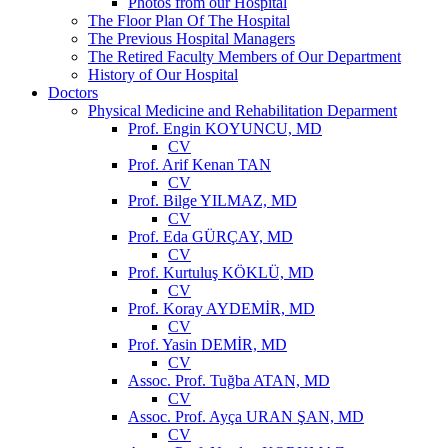
Photos from our Hospital
The Floor Plan Of The Hospital
The Previous Hospital Managers
The Retired Faculty Members of Our Department
History of Our Hospital
Doctors
Physical Medicine and Rehabilitation Deparment
Prof. Engin KOYUNCU, MD
CV
Prof. Arif Kenan TAN
CV
Prof. Bilge YILMAZ, MD
CV
Prof. Eda GÜRÇAY, MD
CV
Prof. Kurtuluş KÖKLÜ, MD
CV
Prof. Koray AYDEMİR, MD
CV
Prof. Yasin DEMİR, MD
CV
Assoc. Prof. Tuğba ATAN, MD
CV
Assoc. Prof. Ayça URAN ŞAN, MD
CV