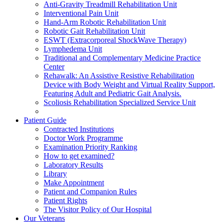
Anti-Gravity Treadmill Rehabilitation Unit
Interventional Pain Unit
Hand-Arm Robotic Rehabilitation Unit
Robotic Gait Rehabilitation Unit
ESWT (Extracorporeal ShockWave Therapy)
Lymphedema Unit
Traditional and Complementary Medicine Practice
Center
Rehawalk: An Assistive Resistive Rehabilitation
Device with Body Weight and Virtual Reality Support,
Featuring Adult and Pediatric Gait Analysis.
Scoliosis Rehabilitation Specialized Service Unit
Patient Guide
Contracted Institutions
Doctor Work Programme
Examination Priority Ranking
How to get examined?
Laboratory Results
Library
Make Appointment
Patient and Companion Rules
Patient Rights
The Visitor Policy of Our Hospital
Our Veterans