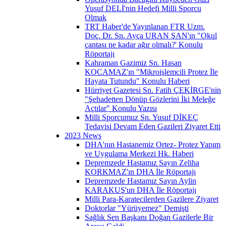
Yusuf DELİ'nin Hedefi Milli Sporcu
Olmak
TRT Haber'de Yayınlanan FTR Uzm.
Doç. Dr. Sn. Ayça URAN ŞAN'ın "Okul
çantası ne kadar ağır olmalı?' Konulu
Röportajı
Kahraman Gazimiz Sn. Hasan
KOCAMAZ'ın "Mikroişlemcili Protez İle
Hayata Tutundu" Konulu Haberi
Hürriyet Gazetesi Sn. Fatih ÇEKİRGE'nin
"Şehadetten Dönüp Gözlerini İki Meleğe
Açtılar" Konulu Yazısı
Milli Sporcumuz Sn. Yusuf DİKEÇ
Tedavisi Devam Eden Gazileri Ziyaret Etti
2023 News
DHA'nın Hastanemiz Ortez- Protez Yapım
ve Uygulama Merkezi Hk. Haberi
Depremzede Hastamız Sayın Zeliha
KORKMAZ'ın DHA İle Röportajı
Depremzede Hastamız Sayın Aylin
KARAKUŞ'un DHA İle Röportajı
Milli Para-Karatecilerden Gazilere Ziyaret
Doktorlar "Yürüyemez" Demişti
Sağlık Sen Başkanı Doğan Gazilerle Bir