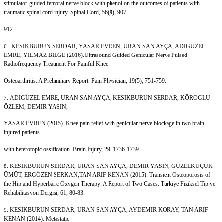
stimulator-guided femoral nerve block with phenol on the outcomes of patients with
traumatic spinal cord injury. Spinal Cord, 56(9), 907-
912.
KESIKBURUN SERDAR, YASAR EVREN, URAN SAN AYÇA, ADIGÜZEL
6.
EMRE, YILMAZ BILGE (2016).Ultrasound-Guided Genicular Nerve Pulsed
Radiofrequency Treatment For Painful Knee
Osteoarthritis: A Preliminary Report. Pain Physician, 19(5), 751-759.
ADIGÜZEL EMRE, URAN SAN AYÇA, KESIKBURUN SERDAR, KÖROGLU
7.
ÖZLEM, DEMIR YASIN,
YASAR EVREN (2015). Knee pain relief with genicular nerve blockage in two brain
injured patients
with heterotopic ossification. Brain Injury, 29, 1736-1739.
KESIKBURUN SERDAR, URAN SAN AYÇA, DEMIR YASIN, GÜZELKÜÇÜK
8.
ÜMÜT, ERGÖZEN SERKAN,TAN ARIF KENAN (2015). Transient Osteoporosis of
the Hip and Hyperbaric Oxygen Therapy: A Report of Two Cases. Türkiye Fiziksel Tip ve
Rehabilitasyon Dergisi, 61, 80-83.
KESIKBURUN SERDAR, URAN SAN AYÇA, AYDEMIR KORAY, TAN ARIF
9.
KENAN (2014). Metastatic