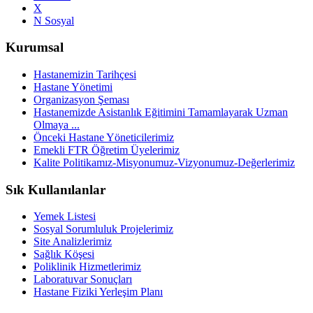
X
N Sosyal
Kurumsal
Hastanemizin Tarihçesi
Hastane Yönetimi
Organizasyon Şeması
Hastanemizde Asistanlık Eğitimini Tamamlayarak Uzman
Olmaya ...
Önceki Hastane Yöneticilerimiz
Emekli FTR Öğretim Üyelerimiz
Kalite Politikamız-Misyonumuz-Vizyonumuz-Değerlerimiz
Sık Kullanılanlar
Yemek Listesi
Sosyal Sorumluluk Projelerimiz
Site Analizlerimiz
Sağlık Köşesi
Poliklinik Hizmetlerimiz
Laboratuvar Sonuçları
Hastane Fiziki Yerleşim Planı