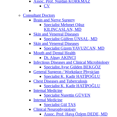
Assoc. Prof. Nurdan KORKMAZ
CV
Consultant Doctors
Brain and Nerve Surgery
Specialist Mehmet Oğuz
KILINÇASLAN, MD
Skin and Venereal Diseases
Specialist Gülfem ÜNSAL, MD
Skin and Venereal Diseases
Specialist Gizem YAVUZCAN, MD
Mouth and Dental Health
Dt. Alpay AKINCI
Infectious Diseases and Clinical Microbiology
Specialist.Ayşe Gülden BEKGÖZ
General Surgeon / Workplace Physician
Specialist K. Kadir HATİPOĞLU
Chest Diseases and Tuberculosis
Specialist K. Kadir HATİPOĞLU
Internal Medicine
Specialist Nurettin GÜVEN
Internal Medicine
Specialist Gül TAŞ
Clinical Neurophysiology
Assoc. Prof. Hava Özlem DEDE, MD