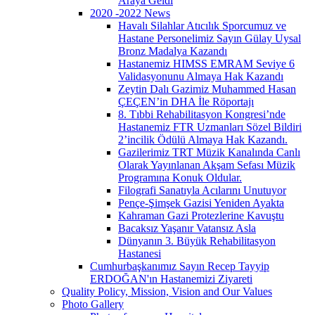
Araya Geldi
2020 -2022 News
Havalı Silahlar Atıcılık Sporcumuz ve
Hastane Personelimiz Sayın Gülay Uysal
Bronz Madalya Kazandı
Hastanemiz HIMSS EMRAM Seviye 6
Validasyonunu Almaya Hak Kazandı
Zeytin Dalı Gazimiz Muhammed Hasan
ÇEÇEN’in DHA İle Röportajı
8. Tıbbi Rehabilitasyon Kongresi’nde
Hastanemiz FTR Uzmanları Sözel Bildiri
2’incilik Ödülü Almaya Hak Kazandı.
Gazilerimiz TRT Müzik Kanalında Canlı
Olarak Yayınlanan Akşam Sefası Müzik
Programına Konuk Oldular.
Filografi Sanatıyla Acılarını Unutuyor
Pençe-Şimşek Gazisi Yeniden Ayakta
Kahraman Gazi Protezlerine Kavuştu
Bacaksız Yaşanır Vatansız Asla
Dünyanın 3. Büyük Rehabilitasyon
Hastanesi
Cumhurbaşkanımız Sayın Recep Tayyip
ERDOĞAN'ın Hastanemizi Ziyareti
Quality Policy, Mission, Vision and Our Values
Photo Gallery