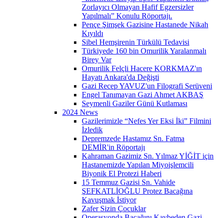
Zorlayıcı Olmayan Hafif Egzersizler
Yapılmalı” Konulu Röportajı.
Pençe Şimşek Gazisine Hastanede Nikah
Kıyıldı
Sibel Hemşirenin Türkülü Tedavisi
Türkiyede 160 bin Omurilik Yaralanmalı
Birey Var
Omurilik Felçli Hacere KORKMAZ'ın
Hayatı Ankara'da Değişti
Gazi Recep YAVUZ'un Filografi Serüveni
Engel Tanımayan Gazi Ahmet AKBAŞ
Seymenli Gaziler Günü Kutlaması
2024 News
Gazilerimizle “Nefes Yer Eksi İki” Filmini
İzledik
Depremzede Hastamız Sn. Fatma
DEMİR'in Röportajı
Kahraman Gazimiz Sn. Yılmaz YİĞİT için
Hastanemizde Yapılan Miyoişlemcili
Biyonik El Protezi Haberi
15 Temmuz Gazisi Sn. Vahide
ŞEFKATLİOĞLU Protez Bacağına
Kavuşmak İstiyor
Zafer Sizin Çocuklar
Operasyonda Bacağını Kaybeden Gazi