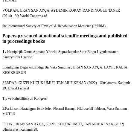
YILMAZ
VOLKAN, URAN SAN AYÇA, AYDEMIR KORAY, DANDINOGLU TANER
(2014).. 8th World Congress of
the International Society of Physical & Rehabilitation Medicine (ISPRM).
Papers presented at national scientific meetings and published
in proceedings books
1
.
Hemiplejik Omuz Agrısına Yönelik Supraskapular Sinir Blogu Uygulamasının
Kinezyofobi Üzerine
Etkinliginin Degerlendirildigi Bir Vaka Sunumu , URAN SAN AYÇA, LAYIK RABIA,
KESIKBURUN
SERDAR, GÜZELKÜÇÜK ÜMÜT, TAN ARIF KENAN (2022).. Uluslararası Katılımlı
29. Ulusal Fiziksel
Tıp ve Rehabilitasyon Kongresi
2.Parkinson Hastalıgına Eslik Eden Normal Basınçlı Hidrosefali Tablosu; Vaka Sunumu ,
MUTLU
PELIN, URAN SAN AYÇA, GÜZELKÜÇÜK ÜMÜT, TAN ARIF KENAN (2022)..
Uluslararası Katılımlı 29.