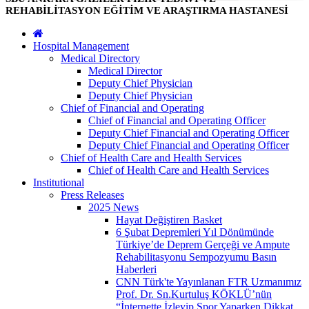
REHABİLİTASYON EĞİTİM VE ARAŞTIRMA HASTANESİ
Hospital Management
Medical Directory
Medical Director
Deputy Chief Physician
Deputy Chief Physician
Chief of Financial and Operating
Chief of Financial and Operating Officer
Deputy Chief Financial and Operating Officer
Deputy Chief Financial and Operating Officer
Chief of Health Care and Health Services
Chief of Health Care and Health Services
Institutional
Press Releases
2025 News
Hayat Değiştiren Basket
6 Şubat Depremleri Yıl Dönümünde
Türkiye’de Deprem Gerçeği ve Ampute
Rehabilitasyonu Sempozyumu Basın
Haberleri
CNN Türk'te Yayınlanan FTR Uzmanımız
Prof. Dr. Sn.Kurtuluş KÖKLÜ’nün
“İnternette İzleyip Spor Yaparken Dikkat,