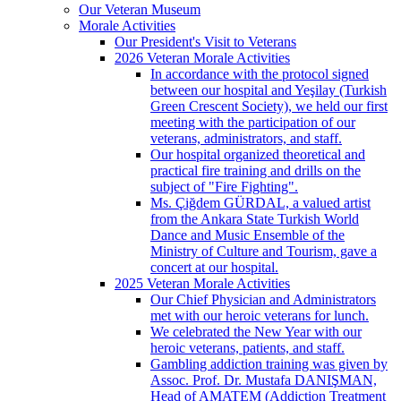
Our Veteran Museum
Morale Activities
Our President's Visit to Veterans
2026 Veteran Morale Activities
In accordance with the protocol signed
between our hospital and Yeşilay (Turkish
Green Crescent Society), we held our first
meeting with the participation of our
veterans, administrators, and staff.
Our hospital organized theoretical and
practical fire training and drills on the
subject of "Fire Fighting".
Ms. Çiğdem GÜRDAL, a valued artist
from the Ankara State Turkish World
Dance and Music Ensemble of the
Ministry of Culture and Tourism, gave a
concert at our hospital.
2025 Veteran Morale Activities
Our Chief Physician and Administrators
met with our heroic veterans for lunch.
We celebrated the New Year with our
heroic veterans, patients, and staff.
Gambling addiction training was given by
Assoc. Prof. Dr. Mustafa DANIŞMAN,
Head of AMATEM (Addiction Treatment