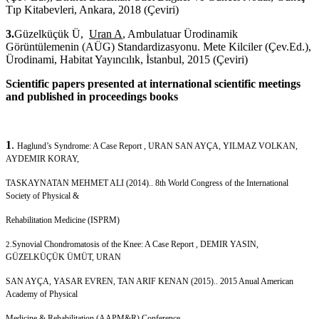
Tıp Kitabevleri, Ankara, 2018 (Çeviri)
3.
Güzelküçük Ü,
Uran A
, Ambulatuar Ürodinamik
Görüntülemenin (AÜG) Standardizasyonu. Mete Kilciler (Çev.Ed.),
Ürodinami, Habitat Yayıncılık, İstanbul, 2015 (Çeviri)
Scientific papers presented at international scientific meetings
and published in proceedings books
1
.
Haglund’s Syndrome: A Case Report , URAN SAN AYÇA, YILMAZ VOLKAN,
AYDEMIR KORAY,
TASKAYNATAN MEHMET ALI (2014).. 8th World Congress of the International
Society of Physical &
Rehabilitation Medicine (ISPRM)
Synovial Chondromatosis of the Knee: A Case Report , DEMIR YASIN,
2.
GÜZELKÜÇÜK ÜMÜT, URAN
SAN AYÇA, YASAR EVREN, TAN ARIF KENAN (2015).. 2015 Anual American
Academy of Physical
Medicine & Rehabilitation (AAPM&R) Conference