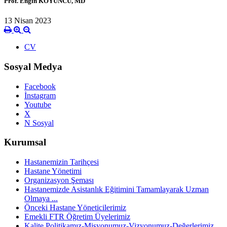
Prof. Engin KOYUNCU, MD
13 Nisan 2023
CV
Sosyal Medya
Facebook
İnstagram
Youtube
X
N Sosyal
Kurumsal
Hastanemizin Tarihçesi
Hastane Yönetimi
Organizasyon Şeması
Hastanemizde Asistanlık Eğitimini Tamamlayarak Uzman
Olmaya ...
Önceki Hastane Yöneticilerimiz
Emekli FTR Öğretim Üyelerimiz
Kalite Politikamız-Misyonumuz-Vizyonumuz-Değerlerimiz