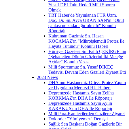
Yusuf DELİ'nin Hedefi Milli Sporcu
Olmak
TRT Haber'de Yayınlanan FTR Uzm.
Doç. Dr. Sn. Ayça URAN ŞAN'ın "Okul
çantası ne kadar ağır olmalı?' Konulu
Röportajı
Kahraman Gazimiz Sn. Hasan
KOCAMAZ'ın "Mikroişlemcili Protez İle
Hayata Tutundu" Konulu Haberi
Hürriyet Gazetesi Sn. Fatih ÇEKİRGE'nin
"Şehadetten Dönüp Gözlerini İki Meleğe
Açtılar" Konulu Yazısı
Milli Sporcumuz Sn. Yusuf DİKEÇ
Tedavisi Devam Eden Gazileri Ziyaret Etti
2023 News
DHA'nın Hastanemiz Ortez- Protez Yapım
ve Uygulama Merkezi Hk. Haberi
Depremzede Hastamız Sayın Zeliha
KORKMAZ'ın DHA İle Röportajı
Depremzede Hastamız Sayın Aylin
KARAKUŞ'un DHA İle Röportajı
Milli Para-Karatecilerden Gazilere Ziyaret
Doktorlar "Yürüyemez" Demişti
Sağlık Sen Başkanı Doğan Gazilerle Bir