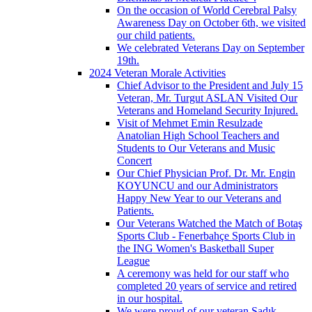
On the occasion of World Cerebral Palsy
Awareness Day on October 6th, we visited
our child patients.
We celebrated Veterans Day on September
19th.
2024 Veteran Morale Activities
Chief Advisor to the President and July 15
Veteran, Mr. Turgut ASLAN Visited Our
Veterans and Homeland Security Injured.
Visit of Mehmet Emin Resulzade
Anatolian High School Teachers and
Students to Our Veterans and Music
Concert
Our Chief Physician Prof. Dr. Mr. Engin
KOYUNCU and our Administrators
Happy New Year to our Veterans and
Patients.
Our Veterans Watched the Match of Botaş
Sports Club - Fenerbahçe Sports Club in
the ING Women's Basketball Super
League
A ceremony was held for our staff who
completed 20 years of service and retired
in our hospital.
We were proud of our veteran Sadık