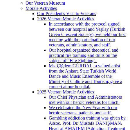
Our Veteran Museum
Morale Activities
Our President's Visit to Veterans
2026 Veteran Morale Activities
In accordance with the protocol signed
between our hospital and Yeşilay (Turkish
Green Crescent Society), we held our first
meeting with the participation of our
veterans, administrators, and staff.
Our hospital organized theoretical and
practical fire training and drills on the
subject of "Fire Fighting".
Ms. Çiğdem GÜRDAL, a valued artist
from the Ankara State Turkish World
Dance and Music Ensemble of the
Ministry of Culture and Tourism, gave a
concert at our hospital.
2025 Veteran Morale Activities
Our Chief Physician and Administrators
met with our heroic veterans for lunch.
We celebrated the New Year with our
heroic veterans, patients, and staff.
Gambling addiction training was given by
Assoc. Prof. Dr. Mustafa DANIŞMAN,
Head of AMATEM (Addiction Treatment