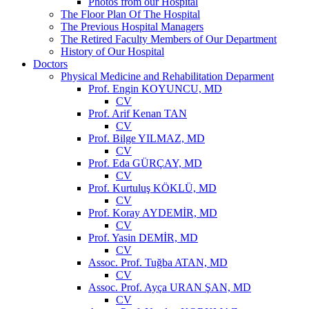
Photos from our Hospital
The Floor Plan Of The Hospital
The Previous Hospital Managers
The Retired Faculty Members of Our Department
History of Our Hospital
Doctors
Physical Medicine and Rehabilitation Deparment
Prof. Engin KOYUNCU, MD
CV
Prof. Arif Kenan TAN
CV
Prof. Bilge YILMAZ, MD
CV
Prof. Eda GÜRÇAY, MD
CV
Prof. Kurtuluş KÖKLÜ, MD
CV
Prof. Koray AYDEMİR, MD
CV
Prof. Yasin DEMİR, MD
CV
Assoc. Prof. Tuğba ATAN, MD
CV
Assoc. Prof. Ayça URAN ŞAN, MD
CV