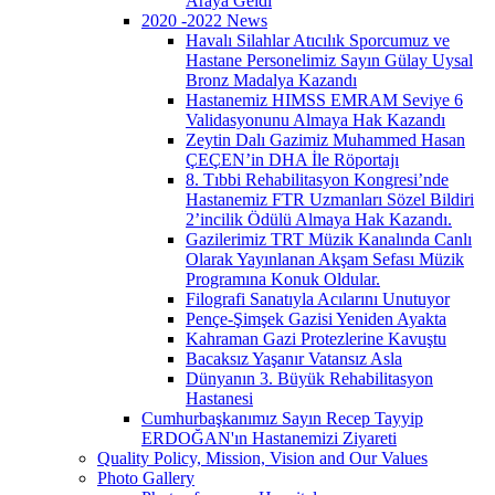
Araya Geldi
2020 -2022 News
Havalı Silahlar Atıcılık Sporcumuz ve
Hastane Personelimiz Sayın Gülay Uysal
Bronz Madalya Kazandı
Hastanemiz HIMSS EMRAM Seviye 6
Validasyonunu Almaya Hak Kazandı
Zeytin Dalı Gazimiz Muhammed Hasan
ÇEÇEN’in DHA İle Röportajı
8. Tıbbi Rehabilitasyon Kongresi’nde
Hastanemiz FTR Uzmanları Sözel Bildiri
2’incilik Ödülü Almaya Hak Kazandı.
Gazilerimiz TRT Müzik Kanalında Canlı
Olarak Yayınlanan Akşam Sefası Müzik
Programına Konuk Oldular.
Filografi Sanatıyla Acılarını Unutuyor
Pençe-Şimşek Gazisi Yeniden Ayakta
Kahraman Gazi Protezlerine Kavuştu
Bacaksız Yaşanır Vatansız Asla
Dünyanın 3. Büyük Rehabilitasyon
Hastanesi
Cumhurbaşkanımız Sayın Recep Tayyip
ERDOĞAN'ın Hastanemizi Ziyareti
Quality Policy, Mission, Vision and Our Values
Photo Gallery