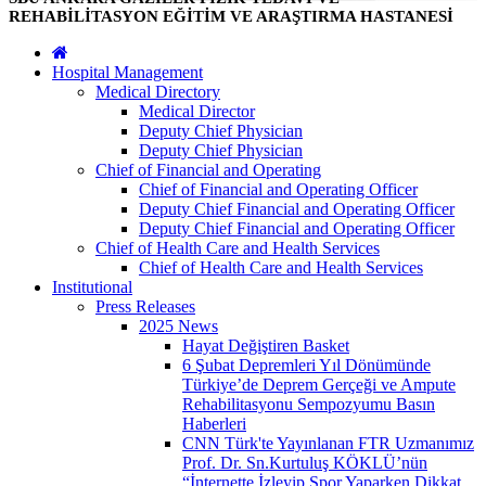
REHABİLİTASYON EĞİTİM VE ARAŞTIRMA HASTANESİ
Hospital Management
Medical Directory
Medical Director
Deputy Chief Physician
Deputy Chief Physician
Chief of Financial and Operating
Chief of Financial and Operating Officer
Deputy Chief Financial and Operating Officer
Deputy Chief Financial and Operating Officer
Chief of Health Care and Health Services
Chief of Health Care and Health Services
Institutional
Press Releases
2025 News
Hayat Değiştiren Basket
6 Şubat Depremleri Yıl Dönümünde
Türkiye’de Deprem Gerçeği ve Ampute
Rehabilitasyonu Sempozyumu Basın
Haberleri
CNN Türk'te Yayınlanan FTR Uzmanımız
Prof. Dr. Sn.Kurtuluş KÖKLÜ’nün
“İnternette İzleyip Spor Yaparken Dikkat,