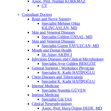
Assoc. Prof. Nurdan KORKMAZ
CV
Consultant Doctors
Brain and Nerve Surgery
Specialist Mehmet Oğuz
KILINÇASLAN, MD
Skin and Venereal Diseases
Specialist Gülfem ÜNSAL, MD
Skin and Venereal Diseases
Specialist Gizem YAVUZCAN, MD
Mouth and Dental Health
Dt. Alpay AKINCI
Infectious Diseases and Clinical Microbiology
Specialist.Ayşe Gülden BEKGÖZ
General Surgeon / Workplace Physician
Specialist K. Kadir HATİPOĞLU
Chest Diseases and Tuberculosis
Specialist K. Kadir HATİPOĞLU
Internal Medicine
Specialist Nurettin GÜVEN
Internal Medicine
Specialist Gül TAŞ
Clinical Neurophysiology
Assoc. Prof. Hava Özlem DEDE, MD