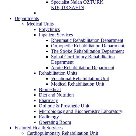
Specialist Nalan ÖZTÜRK
KÜÇÜKŞAHİN
Departments
Medical Units
Polyclinics
Inpatient Services
Rheumatic Rehabilitation Department
Orthopedic Rehabilitation Department
The Stroke Rehabilitation Department
Spinal Cord Injury Rehabilitation
Department
Acute Rehabilitation Department
Rehabilitation Units
Vocational Rehabilitation Unit
Medical Rehabilitation Unit
Biomedical
Diet and Nutrition
Pharmacy
Orthotic & Prosthetic Unit
Microbiology and Biochemistry Laboratory
Radiology
Operating Room
Featured Health Services
Cardiopulmonary Rehabilitation Unit