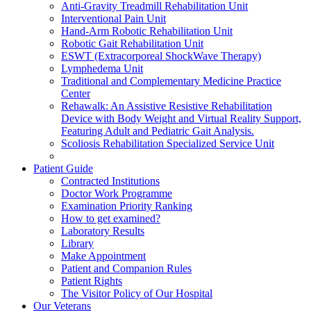
Anti-Gravity Treadmill Rehabilitation Unit
Interventional Pain Unit
Hand-Arm Robotic Rehabilitation Unit
Robotic Gait Rehabilitation Unit
ESWT (Extracorporeal ShockWave Therapy)
Lymphedema Unit
Traditional and Complementary Medicine Practice
Center
Rehawalk: An Assistive Resistive Rehabilitation
Device with Body Weight and Virtual Reality Support,
Featuring Adult and Pediatric Gait Analysis.
Scoliosis Rehabilitation Specialized Service Unit
Patient Guide
Contracted Institutions
Doctor Work Programme
Examination Priority Ranking
How to get examined?
Laboratory Results
Library
Make Appointment
Patient and Companion Rules
Patient Rights
The Visitor Policy of Our Hospital
Our Veterans