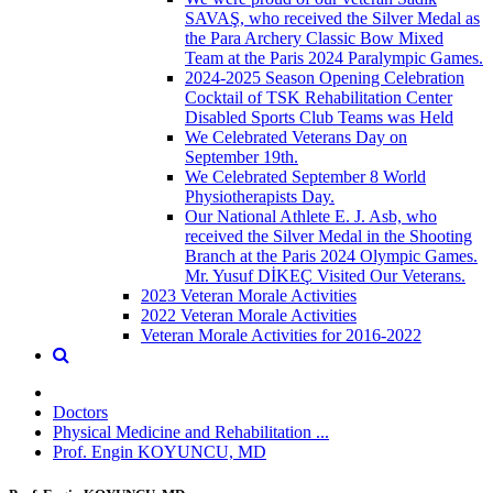
SAVAŞ, who received the Silver Medal as
the Para Archery Classic Bow Mixed
Team at the Paris 2024 Paralympic Games.
2024-2025 Season Opening Celebration
Cocktail of TSK Rehabilitation Center
Disabled Sports Club Teams was Held
We Celebrated Veterans Day on
September 19th.
We Celebrated September 8 World
Physiotherapists Day.
Our National Athlete E. J. Asb, who
received the Silver Medal in the Shooting
Branch at the Paris 2024 Olympic Games.
Mr. Yusuf DİKEÇ Visited Our Veterans.
2023 Veteran Morale Activities
2022 Veteran Morale Activities
Veteran Morale Activities for 2016-2022
Doctors
Physical Medicine and Rehabilitation ...
Prof. Engin KOYUNCU, MD