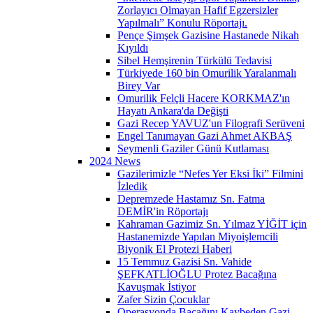
Zorlayıcı Olmayan Hafif Egzersizler
Yapılmalı” Konulu Röportajı.
Pençe Şimşek Gazisine Hastanede Nikah
Kıyıldı
Sibel Hemşirenin Türkülü Tedavisi
Türkiyede 160 bin Omurilik Yaralanmalı
Birey Var
Omurilik Felçli Hacere KORKMAZ'ın
Hayatı Ankara'da Değişti
Gazi Recep YAVUZ'un Filografi Serüveni
Engel Tanımayan Gazi Ahmet AKBAŞ
Seymenli Gaziler Günü Kutlaması
2024 News
Gazilerimizle “Nefes Yer Eksi İki” Filmini
İzledik
Depremzede Hastamız Sn. Fatma
DEMİR'in Röportajı
Kahraman Gazimiz Sn. Yılmaz YİĞİT için
Hastanemizde Yapılan Miyoişlemcili
Biyonik El Protezi Haberi
15 Temmuz Gazisi Sn. Vahide
ŞEFKATLİOĞLU Protez Bacağına
Kavuşmak İstiyor
Zafer Sizin Çocuklar
Operasyonda Bacağını Kaybeden Gazi