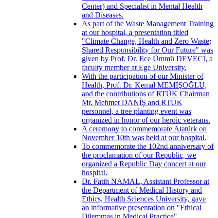
Center) and Specialist in Mental Health
and Diseases.
As part of the Waste Management Training
at our hospital, a presentation titled
"Climate Change, Health and Zero Waste;
Shared Responsibility for Our Future" was
given by Prof. Dr. Ece Ümmü DEVECİ, a
faculty member at Ege University.
With the participation of our Minister of
Health, Prof. Dr. Kemal MEMİŞOĞLU,
and the contributions of RTÜK Chairman
Mr. Mehmet DANİŞ and RTÜK
personnel, a tree planting event was
organized in honor of our heroic veterans.
A ceremony to commemorate Atatürk on
November 10th was held at our hospital.
To commemorate the 102nd anniversary of
the proclamation of our Republic, we
organized a Republic Day concert at our
hospital.
Dr. Fatih NAMAL, Assistant Professor at
the Department of Medical History and
Ethics, Health Sciences University, gave
an informative presentation on "Ethical
Dilemmas in Medical Practice".