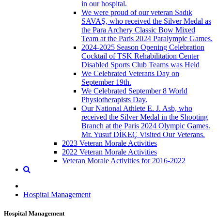
in our hospital.
We were proud of our veteran Sadık
SAVAŞ, who received the Silver Medal as
the Para Archery Classic Bow Mixed
Team at the Paris 2024 Paralympic Games.
2024-2025 Season Opening Celebration
Cocktail of TSK Rehabilitation Center
Disabled Sports Club Teams was Held
We Celebrated Veterans Day on
September 19th.
We Celebrated September 8 World
Physiotherapists Day.
Our National Athlete E. J. Asb, who
received the Silver Medal in the Shooting
Branch at the Paris 2024 Olympic Games.
Mr. Yusuf DİKEÇ Visited Our Veterans.
2023 Veteran Morale Activities
2022 Veteran Morale Activities
Veteran Morale Activities for 2016-2022
Hospital Management
Hospital Management