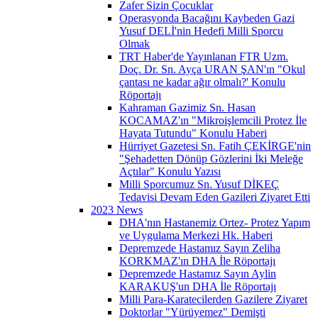
Zafer Sizin Çocuklar
Operasyonda Bacağını Kaybeden Gazi
Yusuf DELİ'nin Hedefi Milli Sporcu
Olmak
TRT Haber'de Yayınlanan FTR Uzm.
Doç. Dr. Sn. Ayça URAN ŞAN'ın "Okul
çantası ne kadar ağır olmalı?' Konulu
Röportajı
Kahraman Gazimiz Sn. Hasan
KOCAMAZ'ın "Mikroişlemcili Protez İle
Hayata Tutundu" Konulu Haberi
Hürriyet Gazetesi Sn. Fatih ÇEKİRGE'nin
"Şehadetten Dönüp Gözlerini İki Meleğe
Açtılar" Konulu Yazısı
Milli Sporcumuz Sn. Yusuf DİKEÇ
Tedavisi Devam Eden Gazileri Ziyaret Etti
2023 News
DHA'nın Hastanemiz Ortez- Protez Yapım
ve Uygulama Merkezi Hk. Haberi
Depremzede Hastamız Sayın Zeliha
KORKMAZ'ın DHA İle Röportajı
Depremzede Hastamız Sayın Aylin
KARAKUŞ'un DHA İle Röportajı
Milli Para-Karatecilerden Gazilere Ziyaret
Doktorlar "Yürüyemez" Demişti