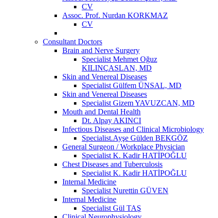
CV
Assoc. Prof. Nurdan KORKMAZ
CV
Consultant Doctors
Brain and Nerve Surgery
Specialist Mehmet Oğuz
KILINÇASLAN, MD
Skin and Venereal Diseases
Specialist Gülfem ÜNSAL, MD
Skin and Venereal Diseases
Specialist Gizem YAVUZCAN, MD
Mouth and Dental Health
Dt. Alpay AKINCI
Infectious Diseases and Clinical Microbiology
Specialist.Ayşe Gülden BEKGÖZ
General Surgeon / Workplace Physician
Specialist K. Kadir HATİPOĞLU
Chest Diseases and Tuberculosis
Specialist K. Kadir HATİPOĞLU
Internal Medicine
Specialist Nurettin GÜVEN
Internal Medicine
Specialist Gül TAŞ
Clinical Neurophysiology