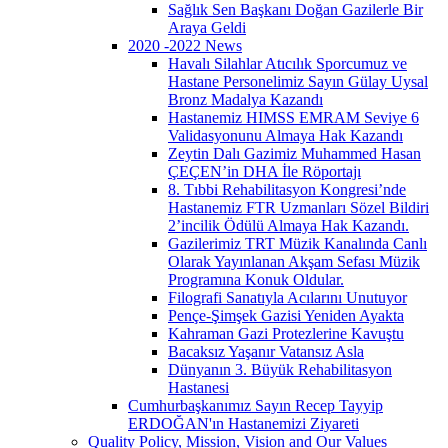
Sağlık Sen Başkanı Doğan Gazilerle Bir
Araya Geldi
2020 -2022 News
Havalı Silahlar Atıcılık Sporcumuz ve
Hastane Personelimiz Sayın Gülay Uysal
Bronz Madalya Kazandı
Hastanemiz HIMSS EMRAM Seviye 6
Validasyonunu Almaya Hak Kazandı
Zeytin Dalı Gazimiz Muhammed Hasan
ÇEÇEN’in DHA İle Röportajı
8. Tıbbi Rehabilitasyon Kongresi’nde
Hastanemiz FTR Uzmanları Sözel Bildiri
2’incilik Ödülü Almaya Hak Kazandı.
Gazilerimiz TRT Müzik Kanalında Canlı
Olarak Yayınlanan Akşam Sefası Müzik
Programına Konuk Oldular.
Filografi Sanatıyla Acılarını Unutuyor
Pençe-Şimşek Gazisi Yeniden Ayakta
Kahraman Gazi Protezlerine Kavuştu
Bacaksız Yaşanır Vatansız Asla
Dünyanın 3. Büyük Rehabilitasyon
Hastanesi
Cumhurbaşkanımız Sayın Recep Tayyip
ERDOĞAN'ın Hastanemizi Ziyareti
Quality Policy, Mission, Vision and Our Values