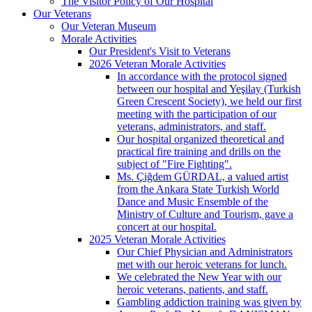
The Visitor Policy of Our Hospital
Our Veterans
Our Veteran Museum
Morale Activities
Our President's Visit to Veterans
2026 Veteran Morale Activities
In accordance with the protocol signed
between our hospital and Yeşilay (Turkish
Green Crescent Society), we held our first
meeting with the participation of our
veterans, administrators, and staff.
Our hospital organized theoretical and
practical fire training and drills on the
subject of "Fire Fighting".
Ms. Çiğdem GÜRDAL, a valued artist
from the Ankara State Turkish World
Dance and Music Ensemble of the
Ministry of Culture and Tourism, gave a
concert at our hospital.
2025 Veteran Morale Activities
Our Chief Physician and Administrators
met with our heroic veterans for lunch.
We celebrated the New Year with our
heroic veterans, patients, and staff.
Gambling addiction training was given by