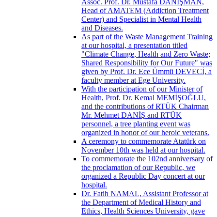
Assoc. Prof. Dr. Mustafa DANIŞMAN,
Head of AMATEM (Addiction Treatment
Center) and Specialist in Mental Health
and Diseases.
As part of the Waste Management Training
at our hospital, a presentation titled
"Climate Change, Health and Zero Waste;
Shared Responsibility for Our Future" was
given by Prof. Dr. Ece Ümmü DEVECİ, a
faculty member at Ege University.
With the participation of our Minister of
Health, Prof. Dr. Kemal MEMİŞOĞLU,
and the contributions of RTÜK Chairman
Mr. Mehmet DANİŞ and RTÜK
personnel, a tree planting event was
organized in honor of our heroic veterans.
A ceremony to commemorate Atatürk on
November 10th was held at our hospital.
To commemorate the 102nd anniversary of
the proclamation of our Republic, we
organized a Republic Day concert at our
hospital.
Dr. Fatih NAMAL, Assistant Professor at
the Department of Medical History and
Ethics, Health Sciences University, gave