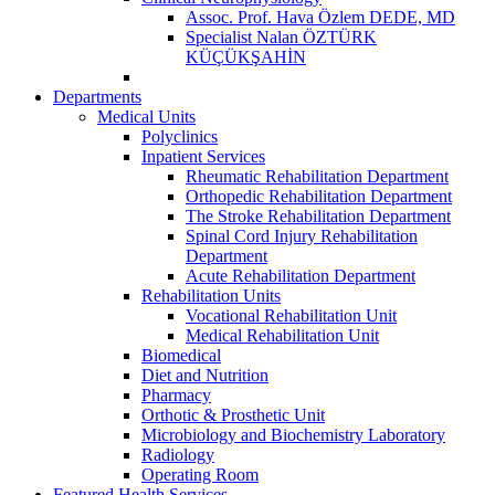
Assoc. Prof. Hava Özlem DEDE, MD
Specialist Nalan ÖZTÜRK
KÜÇÜKŞAHİN
Departments
Medical Units
Polyclinics
Inpatient Services
Rheumatic Rehabilitation Department
Orthopedic Rehabilitation Department
The Stroke Rehabilitation Department
Spinal Cord Injury Rehabilitation
Department
Acute Rehabilitation Department
Rehabilitation Units
Vocational Rehabilitation Unit
Medical Rehabilitation Unit
Biomedical
Diet and Nutrition
Pharmacy
Orthotic & Prosthetic Unit
Microbiology and Biochemistry Laboratory
Radiology
Operating Room
Featured Health Services