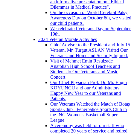
an informative presentation on "Ethical
Dilemmas in Medical Practice".
On the occasion of World Cerebral Palsy
Awareness Day on October 6th, we visited
our child patients.
We celebrated Veterans Day on September
19th.
2024 Veteran Morale Activities
Chief Advisor to the President and July 15
Veteran, Mr. Turgut ASLAN Visited Our
Veterans and Homeland Security Injured.
Visit of Mehmet Emin Resulzade
Anatolian High School Teachers and
Students to Our Veterans and Music
Concert
Our Chief Physician Prof. Dr. Mr. Engin
KOYUNCU and our Administrators
Happy New Year to our Veterans and
Patients.
Our Veterans Watched the Match of Botaş
Sports Club - Fenerbahçe Sports Club in
the ING Women's Basketball Super
League
A ceremony was held for our staff who
completed 20 years of service and retired