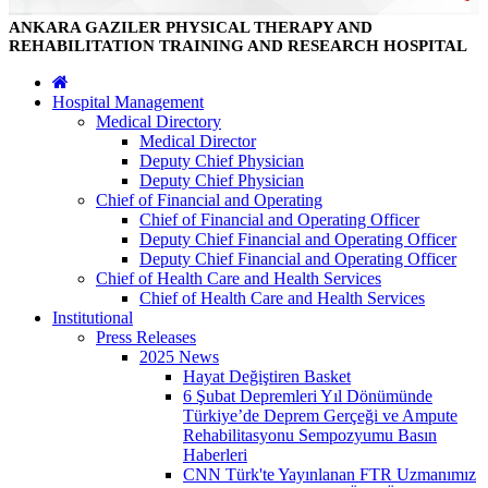
ANKARA GAZILER PHYSICAL THERAPY AND
REHABILITATION TRAINING AND RESEARCH HOSPITAL
Hospital Management
Medical Directory
Medical Director
Deputy Chief Physician
Deputy Chief Physician
Chief of Financial and Operating
Chief of Financial and Operating Officer
Deputy Chief Financial and Operating Officer
Deputy Chief Financial and Operating Officer
Chief of Health Care and Health Services
Chief of Health Care and Health Services
Institutional
Press Releases
2025 News
Hayat Değiştiren Basket
6 Şubat Depremleri Yıl Dönümünde
Türkiye’de Deprem Gerçeği ve Ampute
Rehabilitasyonu Sempozyumu Basın
Haberleri
CNN Türk'te Yayınlanan FTR Uzmanımız