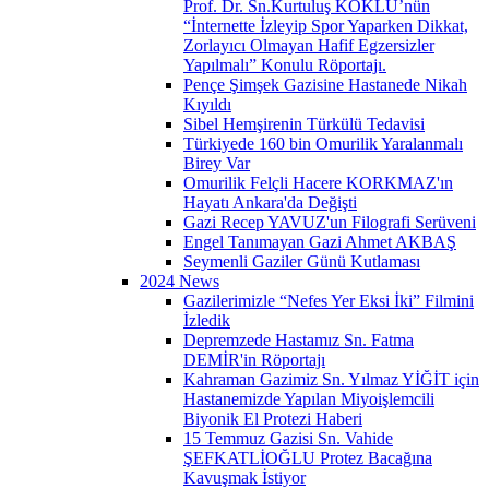
Prof. Dr. Sn.Kurtuluş KÖKLÜ’nün
“İnternette İzleyip Spor Yaparken Dikkat,
Zorlayıcı Olmayan Hafif Egzersizler
Yapılmalı” Konulu Röportajı.
Pençe Şimşek Gazisine Hastanede Nikah
Kıyıldı
Sibel Hemşirenin Türkülü Tedavisi
Türkiyede 160 bin Omurilik Yaralanmalı
Birey Var
Omurilik Felçli Hacere KORKMAZ'ın
Hayatı Ankara'da Değişti
Gazi Recep YAVUZ'un Filografi Serüveni
Engel Tanımayan Gazi Ahmet AKBAŞ
Seymenli Gaziler Günü Kutlaması
2024 News
Gazilerimizle “Nefes Yer Eksi İki” Filmini
İzledik
Depremzede Hastamız Sn. Fatma
DEMİR'in Röportajı
Kahraman Gazimiz Sn. Yılmaz YİĞİT için
Hastanemizde Yapılan Miyoişlemcili
Biyonik El Protezi Haberi
15 Temmuz Gazisi Sn. Vahide
ŞEFKATLİOĞLU Protez Bacağına
Kavuşmak İstiyor