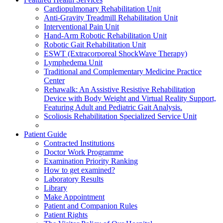
Cardiopulmonary Rehabilitation Unit
Anti-Gravity Treadmill Rehabilitation Unit
Interventional Pain Unit
Hand-Arm Robotic Rehabilitation Unit
Robotic Gait Rehabilitation Unit
ESWT (Extracorporeal ShockWave Therapy)
Lymphedema Unit
Traditional and Complementary Medicine Practice
Center
Rehawalk: An Assistive Resistive Rehabilitation
Device with Body Weight and Virtual Reality Support,
Featuring Adult and Pediatric Gait Analysis.
Scoliosis Rehabilitation Specialized Service Unit
Patient Guide
Contracted Institutions
Doctor Work Programme
Examination Priority Ranking
How to get examined?
Laboratory Results
Library
Make Appointment
Patient and Companion Rules
Patient Rights