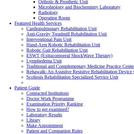
Orthotic & Prosthetic Unit
Microbiology and Biochemistry Laboratory
Radiology
Operating Room
Featured Health Services
Cardiopulmonary Rehabilitation Unit
Anti-Gravity Treadmill Rehabilitation Unit
Interventional Pain Unit
Hand-Arm Robotic Rehabilitation Unit
Robotic Gait Rehabilitation Unit
ESWT (Extracorporeal ShockWave Therapy)
Lymphedema Unit
Traditional and Complementary Medicine Practice Cente
Rehawalk: An Assistive Resistive Rehabilitation Device 
Scoliosis Rehabilitation Specialized Service Unit
Patient Guide
Contracted Institutions
Doctor Work Programme
Examination Priority Ranking
How to get examined?
Laboratory Results
Library
Make Appointment
Patient and Companion Rules