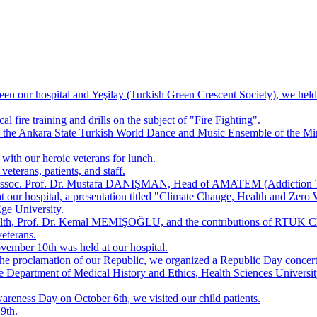
en our hospital and Yeşilay (Turkish Green Crescent Society), we held o
al fire training and drills on the subject of "Fire Fighting".
e Ankara State Turkish World Dance and Music Ensemble of the Minist
with our heroic veterans for lunch.
eterans, patients, and staff.
 Assoc. Prof. Dr. Mustafa DANIŞMAN, Head of AMATEM (Addiction Trea
 our hospital, a presentation titled "Climate Change, Health and Zero 
e University.
f Health, Prof. Dr. Kemal MEMİŞOĞLU, and the contributions of RTÜK
veterans.
mber 10th was held at our hospital.
e proclamation of our Republic, we organized a Republic Day concert a
e Department of Medical History and Ethics, Health Sciences Universit
reness Day on October 6th, we visited our child patients.
9th.