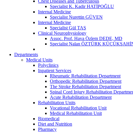
Chest Diseases and Tuberculosis
Specialist K. Kadir HATİPOĞLU
Internal Medicine
Specialist Nurettin GÜVEN
Internal Medicine
Specialist Gül TAŞ
Clinical Neurophysiology
Assoc. Prof. Hava Özlem DEDE, MD
Specialist Nalan ÖZTÜRK KÜÇÜKŞAHİ
Departments
Medical Units
Polyclinics
Inpatient Services
Rheumatic Rehabilitation Department
Orthopedic Rehabilitation Department
The Stroke Rehabilitation Department
Spinal Cord Injury Rehabilitation Departme
Acute Rehabilitation Department
Rehabilitation Units
Vocational Rehabilitation Unit
Medical Rehabilitation Unit
Biomedical
Diet and Nutrition
Pharmacy