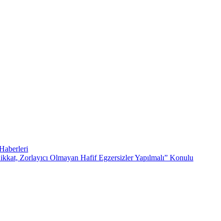
Haberleri
kat, Zorlayıcı Olmayan Hafif Egzersizler Yapılmalı” Konulu