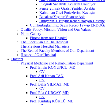
Filografi Sanatıyla Acılarını Unutuyor
Pençe-Şimşek Gazisi Yeniden Ayakta
Kahraman Gazi Protezlerine Kavuştu
Bacaksız Yaşanır Vatansız Asla
Dünyanın 3. Büyük Rehabilitasyon Hastane
Cumhurbaşkanımız Sayın Recep Tayyip ERDOĞAN
Quality Policy, Mission, Vision and Our Values
Photo Gallery
Photos from our Hospital
The Floor Plan Of The Hospital
The Previous Hospital Managers
The Retired Faculty Members of Our Department
History of Our Hospital
Doctors
Physical Medicine and Rehabilitation Deparment
Prof. Engin KOYUNCU, MD
CV
Prof. Arif Kenan TAN
CV
Prof. Bilge YILMAZ, MD
CV
Prof. Eda GÜRÇAY, MD
CV
Prof. Kurtuluş KÖKLÜ, MD