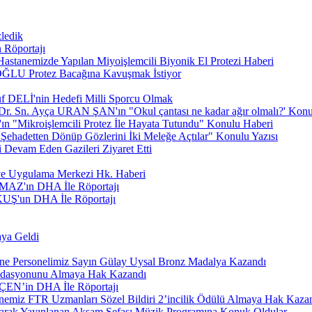
zledik
 Röportajı
stanemizde Yapılan Miyoişlemcili Biyonik El Protezi Haberi
ĞLU Protez Bacağına Kavuşmak İstiyor
f DELİ'nin Hedefi Milli Sporcu Olmak
. Sn. Ayça URAN ŞAN'ın "Okul çantası ne kadar ağır olmalı?' Konu
Mikroişlemcili Protez İle Hayata Tutundu" Konulu Haberi
Şehadetten Dönüp Gözlerini İki Meleğe Açtılar" Konulu Yazısı
Devam Eden Gazileri Ziyaret Etti
ve Uygulama Merkezi Hk. Haberi
MAZ'ın DHA İle Röportajı
UŞ'un DHA İle Röportajı
aya Geldi
tane Personelimiz Sayın Gülay Uysal Bronz Madalya Kazandı
dasyonunu Almaya Hak Kazandı
ÇEN’in DHA İle Röportajı
anemiz FTR Uzmanları Sözel Bildiri 2’incilik Ödülü Almaya Hak Kazan
arak Yayınlanan Akşam Sefası Müzik Programına Konuk Oldular.