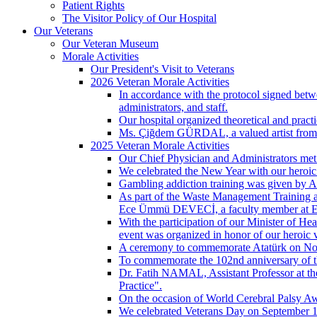
Patient Rights
The Visitor Policy of Our Hospital
Our Veterans
Our Veteran Museum
Morale Activities
Our President's Visit to Veterans
2026 Veteran Morale Activities
In accordance with the protocol signed betwe
administrators, and staff.
Our hospital organized theoretical and practic
Ms. Çiğdem GÜRDAL, a valued artist from th
2025 Veteran Morale Activities
Our Chief Physician and Administrators met 
We celebrated the New Year with our heroic v
Gambling addiction training was given by
As part of the Waste Management Training at
Ece Ümmü DEVECİ, a faculty member at Eg
With the participation of our Minister o
event was organized in honor of our heroic 
A ceremony to commemorate Atatürk on Nove
To commemorate the 102nd anniversary of th
Dr. Fatih NAMAL, Assistant Professor at th
Practice".
On the occasion of World Cerebral Palsy Awa
We celebrated Veterans Day on September 1