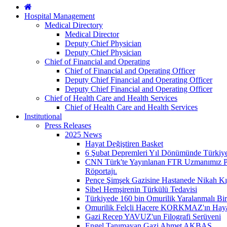
Hospital Management
Medical Directory
Medical Director
Deputy Chief Physician
Deputy Chief Physician
Chief of Financial and Operating
Chief of Financial and Operating Officer
Deputy Chief Financial and Operating Officer
Deputy Chief Financial and Operating Officer
Chief of Health Care and Health Services
Chief of Health Care and Health Services
Institutional
Press Releases
2025 News
Hayat Değiştiren Basket
6 Şubat Depremleri Yıl Dönümünde Türkiy
CNN Türk'te Yayınlanan FTR Uzmanımız Prof
Röportajı.
Pençe Şimşek Gazisine Hastanede Nikah Kı
Sibel Hemşirenin Türkülü Tedavisi
Türkiyede 160 bin Omurilik Yaralanmalı Bi
Omurilik Felçli Hacere KORKMAZ'ın Hayat
Gazi Recep YAVUZ'un Filografi Serüveni
Engel Tanımayan Gazi Ahmet AKBAŞ