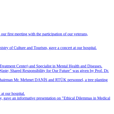
ur first meeting with the participation of our veterans,
ry of Culture and Tourism, gave a concert at our hospital.
tment Center) and Specialist in Mental Health and Diseases.
Waste; Shared Responsibility for Our Future" was given by Prof. Dr.
 Chairman Mr. Mehmet DANİŞ and RTÜK personnel, a tree planting
t our hospital.
y, gave an informative presentation on "Ethical Dilemmas in Medical