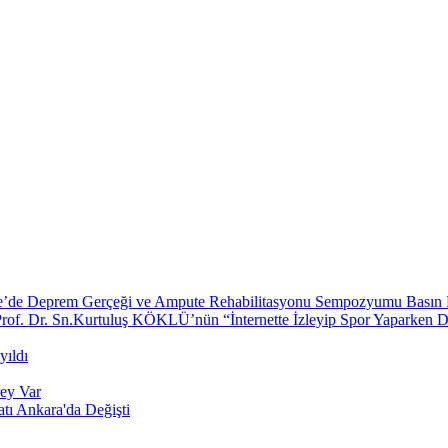
e’de Deprem Gerçeği ve Ampute Rehabilitasyonu Sempozyumu Basın 
. Dr. Sn.Kurtuluş KÖKLÜ’nün “İnternette İzleyip Spor Yaparken Dik
yıldı
rey Var
ı Ankara'da Değişti