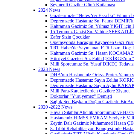
Seymenli Gaziler Günü Kutlaması
2024 News
Gazilerimizle “Nefes Yer Eksi İki” Filmini İ
Depremzede Hastamız Sn. Fatma DEMİR'in
Kahraman Gazimiz Sn. Yılmaz YİĞİT için Ha
15 Temmuz Gazisi Sn. Vahide ŞEFKATLİO
Zafer Sizin Çocuklar
Operasyonda Bacağını Kaybeden Gazi Yusu
TRT Haber'de Yayınlanan FTR Uzm. Doç. Dr
Kahraman Gazimiz Sn. Hasan KOCAMAZ'ın "
Hürriyet Gazetesi Sn. Fatih ÇEKİRGE'nin "
Milli Sporcumuz Sn. Yusuf DİKEÇ Tedavisi 
2023 News
DHA'nın Hastanemiz Ortez- Protez Yapım 
Depremzede Hastamız Sayın Zeliha KORK
Depremzede Hastamız Sayın Aylin KARAK
Milli Para-Karatecilerden Gazilere Ziyaret
Doktorlar "Yürüyemez" Demişti
Sağlık Sen Başkanı Doğan Gazilerle Bir Ar
2020 -2022 News
Havalı Silahlar Atıcılık Sporcumuz ve Has
Hastanemiz HIMSS EMRAM Seviye 6 Vali
Zeytin Dalı Gazimiz Muhammed Hasan ÇE
8. Tıbbi Rehabilitasyon Kongresi’nde Hast
Gazilerimiz TRT Müzik Kanalında Canlı Ol