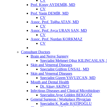
CV
Prof. Koray AYDEMİR, MD
CV
Prof. Yasin DEMİR, MD
CV
Assoc. Prof. Tuğba ATAN, MD
CV
Assoc. Prof. Ayça URAN ŞAN, MD
CV
Assoc. Prof. Nurdan KORKMAZ
CV
Consultant Doctors
Brain and Nerve Surgery
Specialist Mehmet Oğuz KILINÇASLAN,
Skin and Venereal Diseases
Specialist Gülfem ÜNSAL, MD
Skin and Venereal Diseases
Specialist Gizem YAVUZCAN, MD
Mouth and Dental Health
Dt. Alpay AKINCI
Infectious Diseases and Clinical Microbiology
Specialist.Ayşe Gülden BEKGÖZ
General Surgeon / Workplace Physician
Specialist K. Kadir HATİPOĞLU