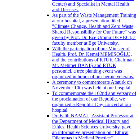
Center) and Specialist in Mental Health
and Diseases.
As part of the Waste Management Training
at our hospital, a presentation titled
"Climate Change, Health and Zero Waste;
Shared Responsibility for Our Future" was
given by Prof. Dr. Ece Ümmü DEVECİ, a
faculty member at Ege University.
With the participation of our Minister of
Health, Prof. Dr. Kemal MEMİŞOĞLU,
and the contributions of RTÜK Chairman
Mr. Mehmet DANİŞ and RTÜK
personnel, a tree planting event was
organized in honor of our heroic veterans.
A ceremony to commemorate Atatürk on
November 10th was held at our hospital.
To commemorate the 102nd anniversary of
the proclamation of our Republic, we
organized a Republic Day concert at our
hospital.
Dr. Fatih NAMAL, Assistant Professor at
the Department of Medical History and
Ethics, Health Sciences University, gave
an informative presentation on "Ethical
Dilemmas in Medical Practice".