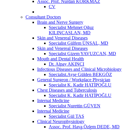
Assoc. Prof. Nurdan KORKMAZ
CV
Consultant Doctors
Brain and Nerve Surgery
Specialist Mehmet Oğuz
KILINÇASLAN, MD
Skin and Venereal Diseases
Specialist Gülfem ÜNSAL, MD
Skin and Venereal Diseases
Specialist Gizem YAVUZCAN, MD
Mouth and Dental Health
Dt. Alpay AKINCI
Infectious Diseases and Clinical Microbiology
Specialist.Ayşe Gülden BEKGÖZ
General Surgeon / Workplace Physician
Specialist K. Kadir HATİPOĞLU
Chest Diseases and Tuberculosis
Specialist K. Kadir HATİPOĞLU
Internal Medicine
Specialist Nurettin GÜVEN
Internal Medicine
Specialist Gül TAŞ
Clinical Neurophysiology
Assoc. Prof. Hava Özlem DEDE, MD