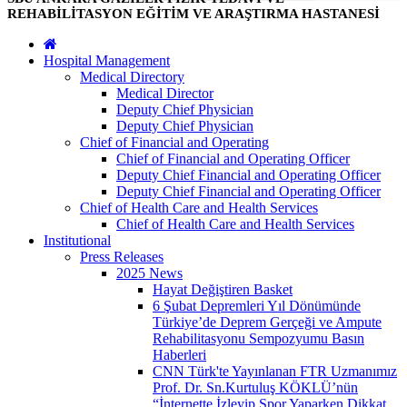
REHABİLİTASYON EĞİTİM VE ARAŞTIRMA HASTANESİ
Hospital Management
Medical Directory
Medical Director
Deputy Chief Physician
Deputy Chief Physician
Chief of Financial and Operating
Chief of Financial and Operating Officer
Deputy Chief Financial and Operating Officer
Deputy Chief Financial and Operating Officer
Chief of Health Care and Health Services
Chief of Health Care and Health Services
Institutional
Press Releases
2025 News
Hayat Değiştiren Basket
6 Şubat Depremleri Yıl Dönümünde
Türkiye’de Deprem Gerçeği ve Ampute
Rehabilitasyonu Sempozyumu Basın
Haberleri
CNN Türk'te Yayınlanan FTR Uzmanımız
Prof. Dr. Sn.Kurtuluş KÖKLÜ’nün
“İnternette İzleyip Spor Yaparken Dikkat,