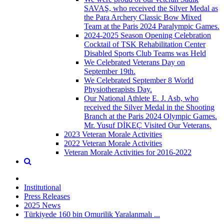
SAVAŞ, who received the Silver Medal as
the Para Archery Classic Bow Mixed
Team at the Paris 2024 Paralympic Games.
2024-2025 Season Opening Celebration
Cocktail of TSK Rehabilitation Center
Disabled Sports Club Teams was Held
We Celebrated Veterans Day on
September 19th.
We Celebrated September 8 World
Physiotherapists Day.
Our National Athlete E. J. Asb, who
received the Silver Medal in the Shooting
Branch at the Paris 2024 Olympic Games.
Mr. Yusuf DİKEÇ Visited Our Veterans.
2023 Veteran Morale Activities
2022 Veteran Morale Activities
Veteran Morale Activities for 2016-2022
Institutional
Press Releases
2025 News
Türkiyede 160 bin Omurilik Yaralanmalı ...