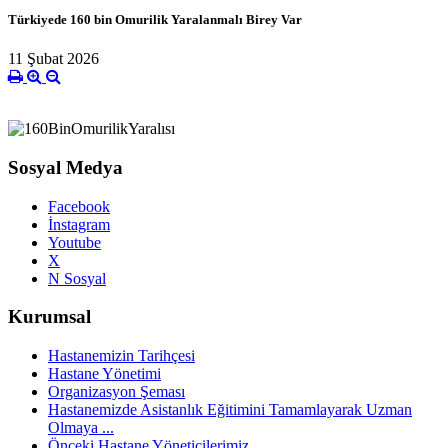
Türkiyede 160 bin Omurilik Yaralanmalı Birey Var
11 Şubat 2026
Sosyal Medya
Facebook
İnstagram
Youtube
X
N Sosyal
Kurumsal
Hastanemizin Tarihçesi
Hastane Yönetimi
Organizasyon Şeması
Hastanemizde Asistanlık Eğitimini Tamamlayarak Uzman
Olmaya ...
Önceki Hastane Yöneticilerimiz