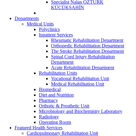
Specialist Nalan ÖZTÜRK
KÜÇÜKŞAHİN
Departments
Medical Units
Polyclinics
Inpatient Services
Rheumatic Rehabilitation Department
Orthopedic Rehabilitation Department
The Stroke Rehabilitation Department
Spinal Cord Injury Rehabilitation
Department
Acute Rehabilitation Department
Rehabilitation Units
Vocational Rehabilitation Unit
Medical Rehabilitation Unit
Biomedical
Diet and Nutrition
Pharmacy
Orthotic & Prosthetic Unit
Microbiology and Biochemistry Laboratory
Radiology
Operating Room
Featured Health Services
Cardiopulmonary Rehabilitation Unit