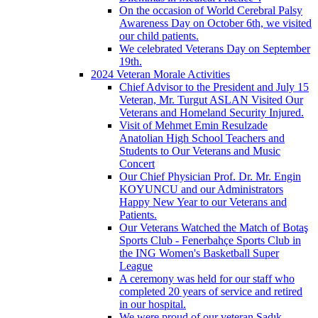
On the occasion of World Cerebral Palsy
Awareness Day on October 6th, we visited
our child patients.
We celebrated Veterans Day on September
19th.
2024 Veteran Morale Activities
Chief Advisor to the President and July 15
Veteran, Mr. Turgut ASLAN Visited Our
Veterans and Homeland Security Injured.
Visit of Mehmet Emin Resulzade
Anatolian High School Teachers and
Students to Our Veterans and Music
Concert
Our Chief Physician Prof. Dr. Mr. Engin
KOYUNCU and our Administrators
Happy New Year to our Veterans and
Patients.
Our Veterans Watched the Match of Botaş
Sports Club - Fenerbahçe Sports Club in
the ING Women's Basketball Super
League
A ceremony was held for our staff who
completed 20 years of service and retired
in our hospital.
We were proud of our veteran Sadık