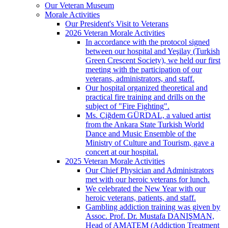
Our Veteran Museum
Morale Activities
Our President's Visit to Veterans
2026 Veteran Morale Activities
In accordance with the protocol signed
between our hospital and Yeşilay (Turkish
Green Crescent Society), we held our first
meeting with the participation of our
veterans, administrators, and staff.
Our hospital organized theoretical and
practical fire training and drills on the
subject of "Fire Fighting".
Ms. Çiğdem GÜRDAL, a valued artist
from the Ankara State Turkish World
Dance and Music Ensemble of the
Ministry of Culture and Tourism, gave a
concert at our hospital.
2025 Veteran Morale Activities
Our Chief Physician and Administrators
met with our heroic veterans for lunch.
We celebrated the New Year with our
heroic veterans, patients, and staff.
Gambling addiction training was given by
Assoc. Prof. Dr. Mustafa DANIŞMAN,
Head of AMATEM (Addiction Treatment