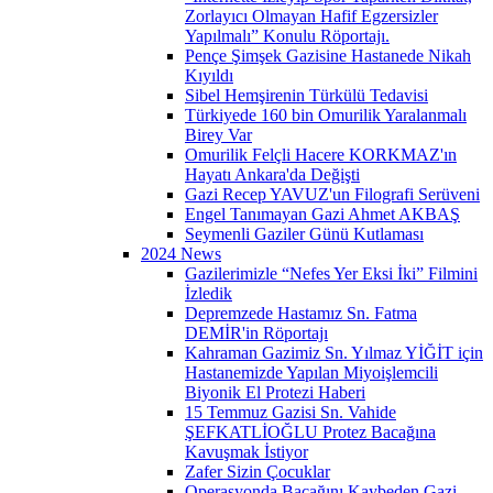
Zorlayıcı Olmayan Hafif Egzersizler
Yapılmalı” Konulu Röportajı.
Pençe Şimşek Gazisine Hastanede Nikah
Kıyıldı
Sibel Hemşirenin Türkülü Tedavisi
Türkiyede 160 bin Omurilik Yaralanmalı
Birey Var
Omurilik Felçli Hacere KORKMAZ'ın
Hayatı Ankara'da Değişti
Gazi Recep YAVUZ'un Filografi Serüveni
Engel Tanımayan Gazi Ahmet AKBAŞ
Seymenli Gaziler Günü Kutlaması
2024 News
Gazilerimizle “Nefes Yer Eksi İki” Filmini
İzledik
Depremzede Hastamız Sn. Fatma
DEMİR'in Röportajı
Kahraman Gazimiz Sn. Yılmaz YİĞİT için
Hastanemizde Yapılan Miyoişlemcili
Biyonik El Protezi Haberi
15 Temmuz Gazisi Sn. Vahide
ŞEFKATLİOĞLU Protez Bacağına
Kavuşmak İstiyor
Zafer Sizin Çocuklar
Operasyonda Bacağını Kaybeden Gazi