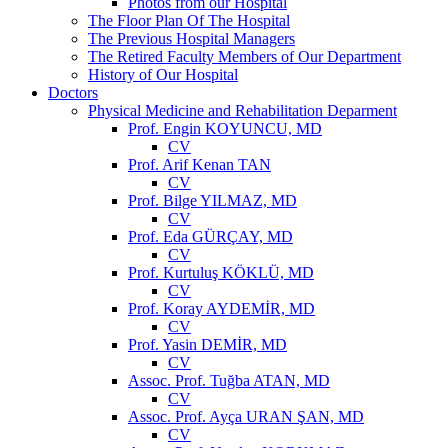
Photos from our Hospital
The Floor Plan Of The Hospital
The Previous Hospital Managers
The Retired Faculty Members of Our Department
History of Our Hospital
Doctors
Physical Medicine and Rehabilitation Deparment
Prof. Engin KOYUNCU, MD
CV
Prof. Arif Kenan TAN
CV
Prof. Bilge YILMAZ, MD
CV
Prof. Eda GÜRÇAY, MD
CV
Prof. Kurtuluş KÖKLÜ, MD
CV
Prof. Koray AYDEMİR, MD
CV
Prof. Yasin DEMİR, MD
CV
Assoc. Prof. Tuğba ATAN, MD
CV
Assoc. Prof. Ayça URAN ŞAN, MD
CV