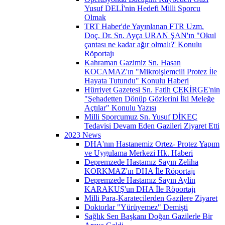
Yusuf DELİ'nin Hedefi Milli Sporcu
Olmak
TRT Haber'de Yayınlanan FTR Uzm.
Doç. Dr. Sn. Ayça URAN ŞAN'ın "Okul
çantası ne kadar ağır olmalı?' Konulu
Röportajı
Kahraman Gazimiz Sn. Hasan
KOCAMAZ'ın "Mikroişlemcili Protez İle
Hayata Tutundu" Konulu Haberi
Hürriyet Gazetesi Sn. Fatih ÇEKİRGE'nin
"Şehadetten Dönüp Gözlerini İki Meleğe
Açtılar" Konulu Yazısı
Milli Sporcumuz Sn. Yusuf DİKEÇ
Tedavisi Devam Eden Gazileri Ziyaret Etti
2023 News
DHA'nın Hastanemiz Ortez- Protez Yapım
ve Uygulama Merkezi Hk. Haberi
Depremzede Hastamız Sayın Zeliha
KORKMAZ'ın DHA İle Röportajı
Depremzede Hastamız Sayın Aylin
KARAKUŞ'un DHA İle Röportajı
Milli Para-Karatecilerden Gazilere Ziyaret
Doktorlar "Yürüyemez" Demişti
Sağlık Sen Başkanı Doğan Gazilerle Bir