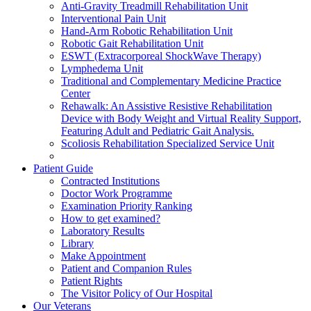
Anti-Gravity Treadmill Rehabilitation Unit
Interventional Pain Unit
Hand-Arm Robotic Rehabilitation Unit
Robotic Gait Rehabilitation Unit
ESWT (Extracorporeal ShockWave Therapy)
Lymphedema Unit
Traditional and Complementary Medicine Practice
Center
Rehawalk: An Assistive Resistive Rehabilitation
Device with Body Weight and Virtual Reality Support,
Featuring Adult and Pediatric Gait Analysis.
Scoliosis Rehabilitation Specialized Service Unit
Patient Guide
Contracted Institutions
Doctor Work Programme
Examination Priority Ranking
How to get examined?
Laboratory Results
Library
Make Appointment
Patient and Companion Rules
Patient Rights
The Visitor Policy of Our Hospital
Our Veterans