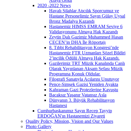
Araya Geldi
2020 -2022 News
Havalı Silahlar Atıcılık Sporcumuz ve
Hastane Personelimiz Sayın Gülay Uysal
Bronz Madalya Kazandı
Hastanemiz HIMSS EMRAM Seviye 6
Validasyonunu Almaya Hak Kazandı
Zeytin Dalı Gazimiz Muhammed Hasan
ÇEÇEN’in DHA İle Röportajı
8. Tıbbi Rehabilitasyon Kongresi’nde
Hastanemiz FTR Uzmanları Sözel Bildiri
2’incilik Ödülü Almaya Hak Kazandı.
Gazilerimiz TRT Müzik Kanalında Canlı
Olarak Yayınlanan Akşam Sefası Müzik
Programına Konuk Oldular.
Filografi Sanatıyla Acılarını Unutuyor
Pençe-Şimşek Gazisi Yeniden Ayakta
Kahraman Gazi Protezlerine Kavuştu
Bacaksız Yaşanır Vatansız Asla
Dünyanın 3. Büyük Rehabilitasyon
Hastanesi
Cumhurbaşkanımız Sayın Recep Tayyip
ERDOĞAN'ın Hastanemizi Ziyareti
Quality Policy, Mission, Vision and Our Values
Photo Gallery