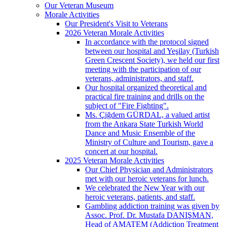
Our Veteran Museum
Morale Activities
Our President's Visit to Veterans
2026 Veteran Morale Activities
In accordance with the protocol signed
between our hospital and Yeşilay (Turkish
Green Crescent Society), we held our first
meeting with the participation of our
veterans, administrators, and staff.
Our hospital organized theoretical and
practical fire training and drills on the
subject of "Fire Fighting".
Ms. Çiğdem GÜRDAL, a valued artist
from the Ankara State Turkish World
Dance and Music Ensemble of the
Ministry of Culture and Tourism, gave a
concert at our hospital.
2025 Veteran Morale Activities
Our Chief Physician and Administrators
met with our heroic veterans for lunch.
We celebrated the New Year with our
heroic veterans, patients, and staff.
Gambling addiction training was given by
Assoc. Prof. Dr. Mustafa DANIŞMAN,
Head of AMATEM (Addiction Treatment