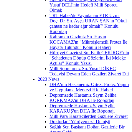
Yusuf DELİ'nin Hedefi Milli Sporcu
Olmak
TRT Haber'de Yayınlanan FTR Uzm.
Doç. Dr. Sn. Ayça URAN ŞAN'ın "Okul
çantası ne kadar ağır olmalı?' Konulu
Röportajı
Kahraman Gazimiz Sn. Hasan
KOCAMAZ'ın "Mikroişlemcili Protez İle
Hayata Tutundu" Konulu Haberi
Hürriyet Gazetesi Sn. Fatih ÇEKİRGE'nin
"Şehadetten Dönüp Gözlerini İki Meleğe
Açtılar" Konulu Yazısı
Milli Sporcumuz Sn. Yusuf DİKEÇ
Tedavisi Devam Eden Gazileri Ziyaret Etti
2023 News
DHA'nın Hastanemiz Ortez- Protez Yapım
ve Uygulama Merkezi Hk. Haberi
Depremzede Hastamız Sayın Zeliha
KORKMAZ'ın DHA İle Röportajı
Depremzede Hastamız Sayın Aylin
KARAKUŞ'un DHA İle Röportajı
Milli Para-Karatecilerden Gazilere Ziyaret
Doktorlar "Yürüyemez" Demişti
Sağlık Sen Başkanı Doğan Gazilerle Bir