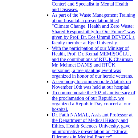
Center) and Specialist in Mental Health
and Diseases.
As part of the Waste Management Training
at our hospital, a presentation titled
"Climate Change, Health and Zero Waste;
Shared Responsibility for Our Future" was
given by Prof. Dr. Ece Ümmü DEVECİ, a
faculty member at Ege University.
With the participation of our Minister of
Health, Prof. Dr. Kemal MEMİŞOĞLU,
and the contributions of RTÜK Chairman
Mr. Mehmet DANİŞ and RTÜK
personnel, a tree planting event was
organized in honor of our heroic veterans.
A ceremony to commemorate Atatürk on
November 10th was held at our hospital.
To commemorate the 102nd anniversary of
the proclamation of our Republic, we
organized a Republic Day concert at our
hospital.
Dr. Fatih NAMAL, Assistant Professor at
the Department of Medical History and
Ethics, Health Sciences University, gave
an informative presentation on "Ethical
Dilemmas in Medical Practice".