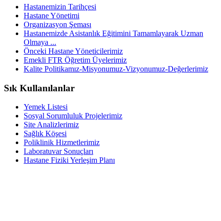
Hastanemizin Tarihçesi
Hastane Yönetimi
Organizasyon Şeması
Hastanemizde Asistanlık Eğitimini Tamamlayarak Uzman
Olmaya ...
Önceki Hastane Yöneticilerimiz
Emekli FTR Öğretim Üyelerimiz
Kalite Politikamız-Misyonumuz-Vizyonumuz-Değerlerimiz
Sık Kullanılanlar
Yemek Listesi
Sosyal Sorumluluk Projelerimiz
Site Analizlerimiz
Sağlık Köşesi
Poliklinik Hizmetlerimiz
Laboratuvar Sonuçları
Hastane Fiziki Yerleşim Planı