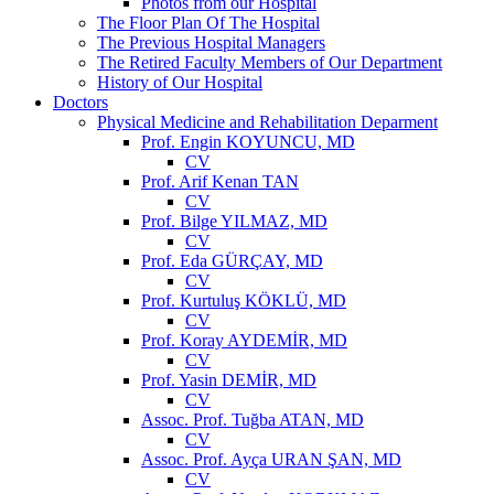
Photos from our Hospital
The Floor Plan Of The Hospital
The Previous Hospital Managers
The Retired Faculty Members of Our Department
History of Our Hospital
Doctors
Physical Medicine and Rehabilitation Deparment
Prof. Engin KOYUNCU, MD
CV
Prof. Arif Kenan TAN
CV
Prof. Bilge YILMAZ, MD
CV
Prof. Eda GÜRÇAY, MD
CV
Prof. Kurtuluş KÖKLÜ, MD
CV
Prof. Koray AYDEMİR, MD
CV
Prof. Yasin DEMİR, MD
CV
Assoc. Prof. Tuğba ATAN, MD
CV
Assoc. Prof. Ayça URAN ŞAN, MD
CV