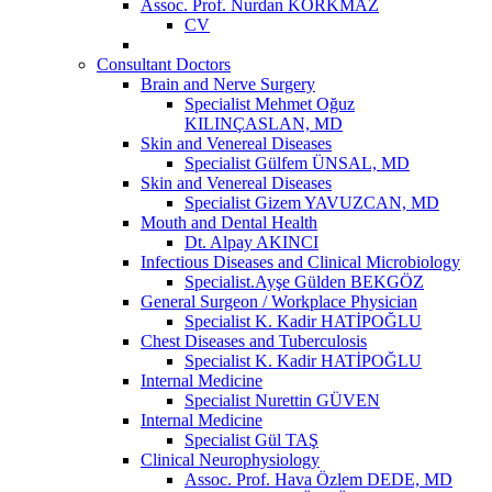
Assoc. Prof. Nurdan KORKMAZ
CV
Consultant Doctors
Brain and Nerve Surgery
Specialist Mehmet Oğuz
KILINÇASLAN, MD
Skin and Venereal Diseases
Specialist Gülfem ÜNSAL, MD
Skin and Venereal Diseases
Specialist Gizem YAVUZCAN, MD
Mouth and Dental Health
Dt. Alpay AKINCI
Infectious Diseases and Clinical Microbiology
Specialist.Ayşe Gülden BEKGÖZ
General Surgeon / Workplace Physician
Specialist K. Kadir HATİPOĞLU
Chest Diseases and Tuberculosis
Specialist K. Kadir HATİPOĞLU
Internal Medicine
Specialist Nurettin GÜVEN
Internal Medicine
Specialist Gül TAŞ
Clinical Neurophysiology
Assoc. Prof. Hava Özlem DEDE, MD