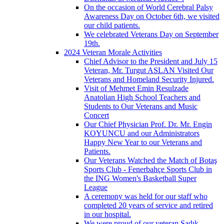
On the occasion of World Cerebral Palsy
Awareness Day on October 6th, we visited
our child patients.
We celebrated Veterans Day on September
19th.
2024 Veteran Morale Activities
Chief Advisor to the President and July 15
Veteran, Mr. Turgut ASLAN Visited Our
Veterans and Homeland Security Injured.
Visit of Mehmet Emin Resulzade
Anatolian High School Teachers and
Students to Our Veterans and Music
Concert
Our Chief Physician Prof. Dr. Mr. Engin
KOYUNCU and our Administrators
Happy New Year to our Veterans and
Patients.
Our Veterans Watched the Match of Botaş
Sports Club - Fenerbahçe Sports Club in
the ING Women's Basketball Super
League
A ceremony was held for our staff who
completed 20 years of service and retired
in our hospital.
We were proud of our veteran Sadık