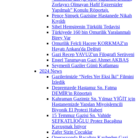
Zorlayıcı Olmayan Hafif Egzersizler
Yapılmalı” Konulu Röportajı.
Pençe Şimşek Gazisine Hastanede Nikah
Kıyıldı
Sibel Hemşirenin Türkülü Tedavisi
Türkiyede 160 bin Omurilik Yaralanmalı
Birey Var
Omurilik Felçli Hacere KORKMAZ'ın
Hayatı Ankara'da Değişti
Gazi Recep YAVUZ'un Filografi Serüveni
Engel Tanımayan Gazi Ahmet AKBAŞ
Seymenli Gaziler Günü Kutlaması
2024 News
Gazilerimizle “Nefes Yer Eksi İki” Filmini
İzledik
Depremzede Hastamız Sn. Fatma
DEMİR'in Röportajı
Kahraman Gazimiz Sn. Yılmaz YİĞİT için
Hastanemizde Yapılan Miyoişlemcili
Biyonik El Protezi Haberi
15 Temmuz Gazisi Sn. Vahide
ŞEFKATLİOĞLU Protez Bacağına
Kavuşmak İstiyor
Zafer Sizin Çocuklar
Operasyonda Bacağını Kaybeden Gazi