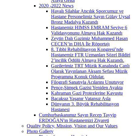
Araya Geldi
2020 -2022 News
Havalı Silahlar Atıcılık Sporcumuz ve
Hastane Personelimiz Sayın Gülay Uysal
Bronz Madalya Kazandı
Hastanemiz HIMSS EMRAM Seviye 6
Validasyonunu Almaya Hak Kazandı
Zeytin Dalı Gazimiz Muhammed Hasan
ÇEÇEN’in DHA İle Röportajı
8. Tıbbi Rehabilitasyon Kongresi’nde
Hastanemiz FTR Uzmanları Sözel Bildiri
2’incilik Ödülü Almaya Hak Kazandı.
Gazilerimiz TRT Müzik Kanalında Canlı
Olarak Yayınlanan Akşam Sefası Müzik
Programına Konuk Oldular.
Filografi Sanatıyla Acılarını Unutuyor
Pençe-Şimşek Gazisi Yeniden Ayakta
Kahraman Gazi Protezlerine Kavuştu
Bacaksız Yaşanır Vatansız Asla
Dünyanın 3. Büyük Rehabilitasyon
Hastanesi
Cumhurbaşkanımız Sayın Recep Tayyip
ERDOĞAN'ın Hastanemizi Ziyareti
Quality Policy, Mission, Vision and Our Values
Photo Gallery