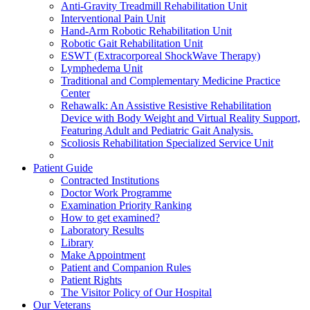
Anti-Gravity Treadmill Rehabilitation Unit
Interventional Pain Unit
Hand-Arm Robotic Rehabilitation Unit
Robotic Gait Rehabilitation Unit
ESWT (Extracorporeal ShockWave Therapy)
Lymphedema Unit
Traditional and Complementary Medicine Practice
Center
Rehawalk: An Assistive Resistive Rehabilitation
Device with Body Weight and Virtual Reality Support,
Featuring Adult and Pediatric Gait Analysis.
Scoliosis Rehabilitation Specialized Service Unit
Patient Guide
Contracted Institutions
Doctor Work Programme
Examination Priority Ranking
How to get examined?
Laboratory Results
Library
Make Appointment
Patient and Companion Rules
Patient Rights
The Visitor Policy of Our Hospital
Our Veterans