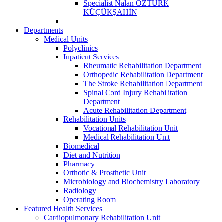
Specialist Nalan ÖZTÜRK
KÜÇÜKŞAHİN
Departments
Medical Units
Polyclinics
Inpatient Services
Rheumatic Rehabilitation Department
Orthopedic Rehabilitation Department
The Stroke Rehabilitation Department
Spinal Cord Injury Rehabilitation
Department
Acute Rehabilitation Department
Rehabilitation Units
Vocational Rehabilitation Unit
Medical Rehabilitation Unit
Biomedical
Diet and Nutrition
Pharmacy
Orthotic & Prosthetic Unit
Microbiology and Biochemistry Laboratory
Radiology
Operating Room
Featured Health Services
Cardiopulmonary Rehabilitation Unit