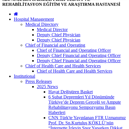
REHABİLİTASYON EĞİTİM VE ARAŞTIRMA HASTANESİ
Hospital Management
Medical Directory
Medical Director
Deputy Chief Physician
Deputy Chief Physician
Chief of Financial and Operating
Chief of Financial and Operating Officer
Deputy Chief Financial and Operating Officer
Deputy Chief Financial and Operating Officer
Chief of Health Care and Health Services
Chief of Health Care and Health Services
Institutional
Press Releases
2025 News
Hayat Değiştiren Basket
6 Şubat Depremleri Yıl Dönümünde
Türkiye’de Deprem Gerçeği ve Ampute
Rehabilitasyonu Sempozyumu Basın
Haberleri
CNN Türk'te Yayınlanan FTR Uzmanımız
Prof. Dr. Sn.Kurtuluş KÖKLÜ’nün
“İnternette İzleyip Spor Yaparken Dikkat,