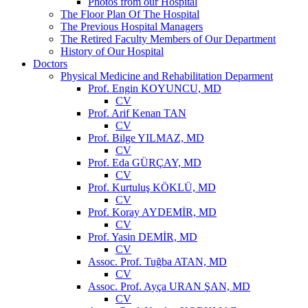
Photos from our Hospital
The Floor Plan Of The Hospital
The Previous Hospital Managers
The Retired Faculty Members of Our Department
History of Our Hospital
Doctors
Physical Medicine and Rehabilitation Deparment
Prof. Engin KOYUNCU, MD
CV
Prof. Arif Kenan TAN
CV
Prof. Bilge YILMAZ, MD
CV
Prof. Eda GÜRÇAY, MD
CV
Prof. Kurtuluş KÖKLÜ, MD
CV
Prof. Koray AYDEMİR, MD
CV
Prof. Yasin DEMİR, MD
CV
Assoc. Prof. Tuğba ATAN, MD
CV
Assoc. Prof. Ayça URAN ŞAN, MD
CV