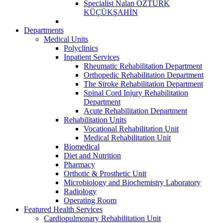
Specialist Nalan ÖZTÜRK
KÜÇÜKŞAHİN
Departments
Medical Units
Polyclinics
Inpatient Services
Rheumatic Rehabilitation Department
Orthopedic Rehabilitation Department
The Stroke Rehabilitation Department
Spinal Cord Injury Rehabilitation
Department
Acute Rehabilitation Department
Rehabilitation Units
Vocational Rehabilitation Unit
Medical Rehabilitation Unit
Biomedical
Diet and Nutrition
Pharmacy
Orthotic & Prosthetic Unit
Microbiology and Biochemistry Laboratory
Radiology
Operating Room
Featured Health Services
Cardiopulmonary Rehabilitation Unit