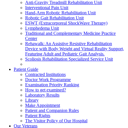
Anti-Gravity Treadmill Rehabilitation Unit
Interventional Pain Unit
Hand-Arm Robotic Rehabilitation Unit
Robotic Gait Rehabilitation Unit
ESWT (Extracorporeal ShockWave Therapy)
Lymphedema Unit
Traditional and Complementary Medicine Practice
Center
Rehawalk: An Assistive Resistive Rehabilitation
Device with Body Weight and Virtual Reality Support,
Featuring Adult and Pediatric Gait Analysis.
Scoliosis Rehabilitation Specialized Service Unit
Patient Guide
Contracted Institutions
Doctor Work Programme
Examination Priority Ranking
How to get examined?
Laboratory Results
Library
Make Appointment
Patient and Companion Rules
Patient Rights
The Visitor Policy of Our Hospital
Our Veterans