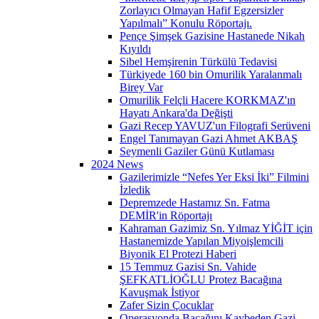
Zorlayıcı Olmayan Hafif Egzersizler
Yapılmalı” Konulu Röportajı.
Pençe Şimşek Gazisine Hastanede Nikah
Kıyıldı
Sibel Hemşirenin Türkülü Tedavisi
Türkiyede 160 bin Omurilik Yaralanmalı
Birey Var
Omurilik Felçli Hacere KORKMAZ'ın
Hayatı Ankara'da Değişti
Gazi Recep YAVUZ'un Filografi Serüveni
Engel Tanımayan Gazi Ahmet AKBAŞ
Seymenli Gaziler Günü Kutlaması
2024 News
Gazilerimizle “Nefes Yer Eksi İki” Filmini
İzledik
Depremzede Hastamız Sn. Fatma
DEMİR'in Röportajı
Kahraman Gazimiz Sn. Yılmaz YİĞİT için
Hastanemizde Yapılan Miyoişlemcili
Biyonik El Protezi Haberi
15 Temmuz Gazisi Sn. Vahide
ŞEFKATLİOĞLU Protez Bacağına
Kavuşmak İstiyor
Zafer Sizin Çocuklar
Operasyonda Bacağını Kaybeden Gazi