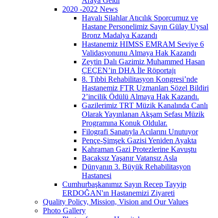
Araya Geldi
2020 -2022 News
Havalı Silahlar Atıcılık Sporcumuz ve
Hastane Personelimiz Sayın Gülay Uysal
Bronz Madalya Kazandı
Hastanemiz HIMSS EMRAM Seviye 6
Validasyonunu Almaya Hak Kazandı
Zeytin Dalı Gazimiz Muhammed Hasan
ÇEÇEN’in DHA İle Röportajı
8. Tıbbi Rehabilitasyon Kongresi’nde
Hastanemiz FTR Uzmanları Sözel Bildiri
2’incilik Ödülü Almaya Hak Kazandı.
Gazilerimiz TRT Müzik Kanalında Canlı
Olarak Yayınlanan Akşam Sefası Müzik
Programına Konuk Oldular.
Filografi Sanatıyla Acılarını Unutuyor
Pençe-Şimşek Gazisi Yeniden Ayakta
Kahraman Gazi Protezlerine Kavuştu
Bacaksız Yaşanır Vatansız Asla
Dünyanın 3. Büyük Rehabilitasyon
Hastanesi
Cumhurbaşkanımız Sayın Recep Tayyip
ERDOĞAN'ın Hastanemizi Ziyareti
Quality Policy, Mission, Vision and Our Values
Photo Gallery