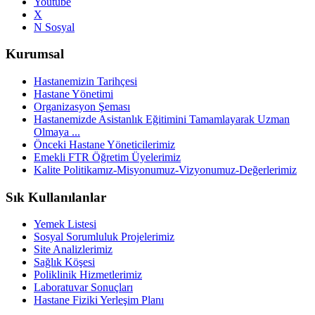
Youtube
X
N Sosyal
Kurumsal
Hastanemizin Tarihçesi
Hastane Yönetimi
Organizasyon Şeması
Hastanemizde Asistanlık Eğitimini Tamamlayarak Uzman
Olmaya ...
Önceki Hastane Yöneticilerimiz
Emekli FTR Öğretim Üyelerimiz
Kalite Politikamız-Misyonumuz-Vizyonumuz-Değerlerimiz
Sık Kullanılanlar
Yemek Listesi
Sosyal Sorumluluk Projelerimiz
Site Analizlerimiz
Sağlık Köşesi
Poliklinik Hizmetlerimiz
Laboratuvar Sonuçları
Hastane Fiziki Yerleşim Planı