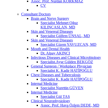
Assoc. Prof. Nurdan KORKMAZ
CV
Consultant Doctors
Brain and Nerve Surgery
Specialist Mehmet Oğuz
KILINÇASLAN, MD
Skin and Venereal Diseases
Specialist Gülfem ÜNSAL, MD
Skin and Venereal Diseases
Specialist Gizem YAVUZCAN, MD
Mouth and Dental Health
Dt. Alpay AKINCI
Infectious Diseases and Clinical Microbiology
Specialist.Ayşe Gülden BEKGÖZ
General Surgeon / Workplace Physician
Specialist K. Kadir HATİPOĞLU
Chest Diseases and Tuberculosis
Specialist K. Kadir HATİPOĞLU
Internal Medicine
Specialist Nurettin GÜVEN
Internal Medicine
Specialist Gül TAŞ
Clinical Neurophysiology
Assoc. Prof. Hava Özlem DEDE, MD