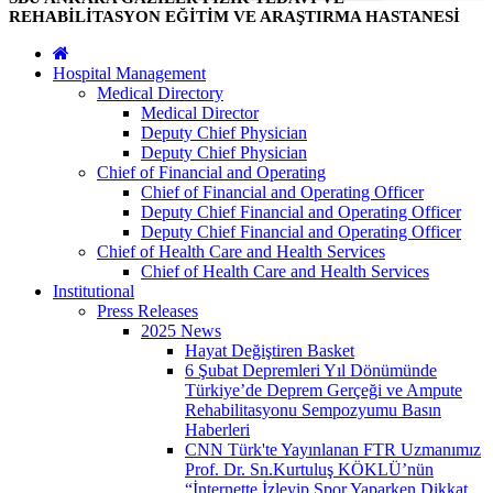
REHABİLİTASYON EĞİTİM VE ARAŞTIRMA HASTANESİ
Hospital Management
Medical Directory
Medical Director
Deputy Chief Physician
Deputy Chief Physician
Chief of Financial and Operating
Chief of Financial and Operating Officer
Deputy Chief Financial and Operating Officer
Deputy Chief Financial and Operating Officer
Chief of Health Care and Health Services
Chief of Health Care and Health Services
Institutional
Press Releases
2025 News
Hayat Değiştiren Basket
6 Şubat Depremleri Yıl Dönümünde
Türkiye’de Deprem Gerçeği ve Ampute
Rehabilitasyonu Sempozyumu Basın
Haberleri
CNN Türk'te Yayınlanan FTR Uzmanımız
Prof. Dr. Sn.Kurtuluş KÖKLÜ’nün
“İnternette İzleyip Spor Yaparken Dikkat,