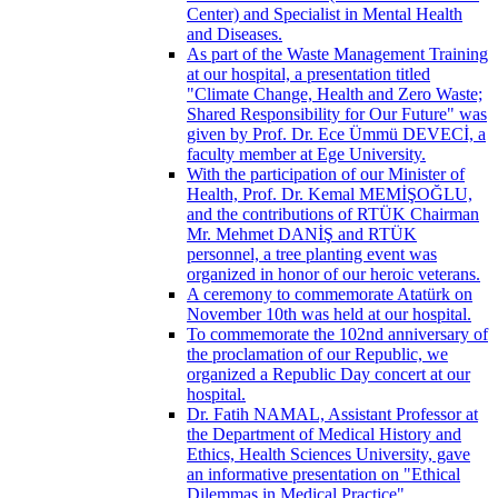
Center) and Specialist in Mental Health
and Diseases.
As part of the Waste Management Training
at our hospital, a presentation titled
"Climate Change, Health and Zero Waste;
Shared Responsibility for Our Future" was
given by Prof. Dr. Ece Ümmü DEVECİ, a
faculty member at Ege University.
With the participation of our Minister of
Health, Prof. Dr. Kemal MEMİŞOĞLU,
and the contributions of RTÜK Chairman
Mr. Mehmet DANİŞ and RTÜK
personnel, a tree planting event was
organized in honor of our heroic veterans.
A ceremony to commemorate Atatürk on
November 10th was held at our hospital.
To commemorate the 102nd anniversary of
the proclamation of our Republic, we
organized a Republic Day concert at our
hospital.
Dr. Fatih NAMAL, Assistant Professor at
the Department of Medical History and
Ethics, Health Sciences University, gave
an informative presentation on "Ethical
Dilemmas in Medical Practice".