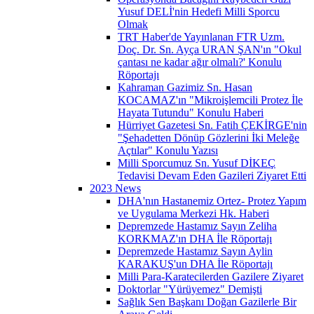
Yusuf DELİ'nin Hedefi Milli Sporcu
Olmak
TRT Haber'de Yayınlanan FTR Uzm.
Doç. Dr. Sn. Ayça URAN ŞAN'ın "Okul
çantası ne kadar ağır olmalı?' Konulu
Röportajı
Kahraman Gazimiz Sn. Hasan
KOCAMAZ'ın "Mikroişlemcili Protez İle
Hayata Tutundu" Konulu Haberi
Hürriyet Gazetesi Sn. Fatih ÇEKİRGE'nin
"Şehadetten Dönüp Gözlerini İki Meleğe
Açtılar" Konulu Yazısı
Milli Sporcumuz Sn. Yusuf DİKEÇ
Tedavisi Devam Eden Gazileri Ziyaret Etti
2023 News
DHA'nın Hastanemiz Ortez- Protez Yapım
ve Uygulama Merkezi Hk. Haberi
Depremzede Hastamız Sayın Zeliha
KORKMAZ'ın DHA İle Röportajı
Depremzede Hastamız Sayın Aylin
KARAKUŞ'un DHA İle Röportajı
Milli Para-Karatecilerden Gazilere Ziyaret
Doktorlar "Yürüyemez" Demişti
Sağlık Sen Başkanı Doğan Gazilerle Bir