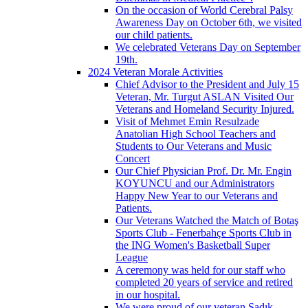
On the occasion of World Cerebral Palsy
Awareness Day on October 6th, we visited
our child patients.
We celebrated Veterans Day on September
19th.
2024 Veteran Morale Activities
Chief Advisor to the President and July 15
Veteran, Mr. Turgut ASLAN Visited Our
Veterans and Homeland Security Injured.
Visit of Mehmet Emin Resulzade
Anatolian High School Teachers and
Students to Our Veterans and Music
Concert
Our Chief Physician Prof. Dr. Mr. Engin
KOYUNCU and our Administrators
Happy New Year to our Veterans and
Patients.
Our Veterans Watched the Match of Botaş
Sports Club - Fenerbahçe Sports Club in
the ING Women's Basketball Super
League
A ceremony was held for our staff who
completed 20 years of service and retired
in our hospital.
We were proud of our veteran Sadık