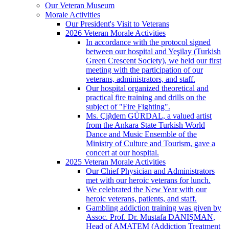
Our Veteran Museum
Morale Activities
Our President's Visit to Veterans
2026 Veteran Morale Activities
In accordance with the protocol signed
between our hospital and Yeşilay (Turkish
Green Crescent Society), we held our first
meeting with the participation of our
veterans, administrators, and staff.
Our hospital organized theoretical and
practical fire training and drills on the
subject of "Fire Fighting".
Ms. Çiğdem GÜRDAL, a valued artist
from the Ankara State Turkish World
Dance and Music Ensemble of the
Ministry of Culture and Tourism, gave a
concert at our hospital.
2025 Veteran Morale Activities
Our Chief Physician and Administrators
met with our heroic veterans for lunch.
We celebrated the New Year with our
heroic veterans, patients, and staff.
Gambling addiction training was given by
Assoc. Prof. Dr. Mustafa DANIŞMAN,
Head of AMATEM (Addiction Treatment