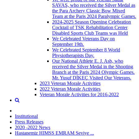
SAVAŞ, who received the Silver Medal as
the Para Archery Classic Bow Mixed
Team at the Paris 2024 Paralympic Games.
2024-2025 Season Opening Celebration
Cocktail of TSK Rehabilitation Center
Disabled Sports Club Teams was Held
We Celebrated Veterans Day on
September 19th.
We Celebrated September 8 World
Physiotherapists Day.
Our National Athlete E. J. Asb, who
received the Silver Medal in the Shooting
Branch at the Paris 2024 Olympic Games.
Mr. Yusuf DİKEÇ Visited Our Veterans.
2023 Veteran Morale Activities
2022 Veteran Morale Activities
Veteran Morale Activities for 2016-2022
Institutional
Press Releases
2020 -2022 News
Hastanemiz HIMSS EMRAM Seviye ...